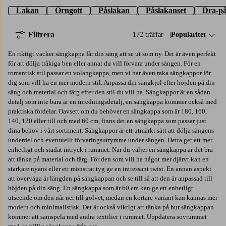
Lakan
Örngott
Påslakan
Påslakanset
Dra-på
Filtrera
172 träffar
Sortera på:
Popularitet
En riktigt vacker sängkappa får din säng att se ut som ny. Det är även perfekt
för att dölja tråkiga ben eller annat du vill förvara under sängen. För en
romantisk stil passar en volangkappa, men vi har även raka sängkappor för
dig som vill ha en mer modern stil. Anpassa din sängkjol efter höjden på din
säng och material och färg efter den stil du vill ha. Sängkappor är en sådan
detalj som inte bara är en inredningsdetalj, en sängkappa kommer också med
praktiska fördelar. Oavsett om du behöver en sängkappa som är 180, 160,
140, 120 eller till och med 60 cm, finns det en sängkappa som passar just
dina behov i vårt sortiment. Sängkappor är ett utmärkt sätt att dölja sängens
underdel och eventuellt förvaringsutrymme under sängen. Detta ger ett mer
enhetligt och städat intryck i rummet. När du väljer en sängkappa är det bra
att tänka på material och färg. För den som vill ha något mer djärvt kan en
starkare nyans eller ett mönstrat tyg ge en intressant twist. En annan aspekt
att överväga är längden på sängkappan och se till så att den är anpassad till
höjden på din säng. En sängkappa som är 60 cm kan ge ett enhetligt
utseende om den når ner till golvet, medan en kortare variant kan kännas mer
modern och minimalistisk. Det är också viktigt att tänka på hur sängkappan
kommer att samspela med andra textilier i rummet. Uppdatera sovrummet