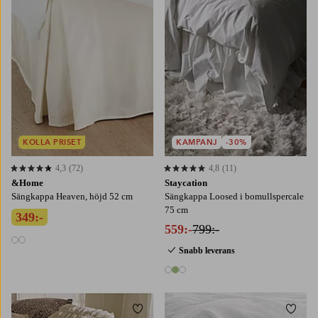
KOLLA PRISET
KAMPANJ
-30%
4,3
(72)
4,8
(11)
4,3 baserat på 72 st betyg
4,8 baserat på 11 st betyg
&Home
Staycation
Sängkappa Heaven, höjd 52 cm
Sängkappa Loosed i bomullspercale
75 cm
349:-
559:-
799:-
2 färger
Snabb leverans
3 färger
Lägg till i favoriter
Lägg t