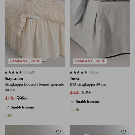
180X200
KAMPANJ
-30%
KAMPANJ
-30%
4,5
(29)
4,4
(27)
4,5 baserat på 29 st betyg
4,4 baserat på 27 st betyg
Staycation
Jotex
Sängkappa Loosed i bomullspercale
INA sängkappa 60 cm
60 cm
454:-
649:-
419:-
599:-
Snabb leverans
Snabb leverans
3 färger
3 färger
Lägg till i favoriter
Lägg t