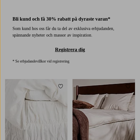
2 färger
Bli kund och få 30% rabatt på dyraste varan*
Som kund hos oss får du ta del av exklusiva erbjudanden,
spännande nyheter och massor av inspiration.
Registrera dig
* Se erbjudandevillkor vid registrering
Lägg till i favoriter
Lägg t
90X200
120X200
140X200
160X200
90X200
120X200
140X200
160X200
180X200
180X200