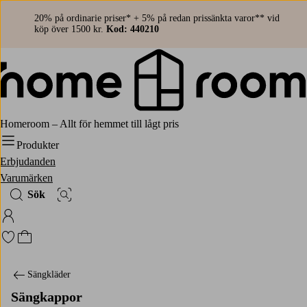
20% på ordinarie priser* + 5% på redan prissänkta varor** vid
köp över 1500 kr.
Kod: 440210
Homeroom – Allt för hemmet till lågt pris
Produkter
Erbjudanden
Varumärken
Sök
Bildsök
Logga in på Homeroom
Gå till favoritmarkerade produkter
Gå till kundvagnen
Sängkläder
Sängkappor