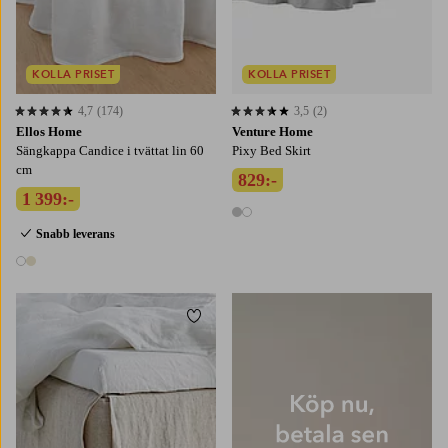
KOLLA PRISET
KOLLA PRISET
4,7
(174)
3,5
(2)
4,7 baserat på 174 st betyg
3,5 baserat på 2 st betyg
Ellos Home
Venture Home
Sängkappa Candice i tvättat lin 60
Pixy Bed Skirt
cm
829:-
1 399:-
2 färger
Snabb leverans
2 färger
Lägg till i favoriter
90X200
120X200
160X200
180X200