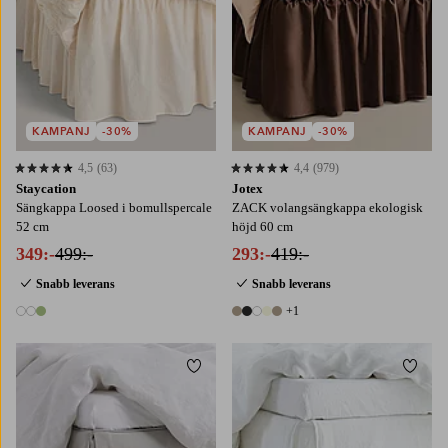
KAMPANJ
-30%
KAMPANJ
-30%
4,5
(63)
4,4
(979)
4,5 baserat på 63 st betyg
4,4 baserat på 979 st betyg
Staycation
Jotex
Sängkappa Loosed i bomullspercale
ZACK volangsängkappa ekologisk
52 cm
höjd 60 cm
349:-
499:-
293:-
419:-
Snabb leverans
Snabb leverans
+1
3 färger
6 färger
Lägg till i favoriter
Lägg t
90X200
120X200
140X200
160X200
90X200
120X200
160X200
180X200
180X200