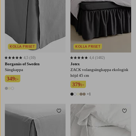
KOLLA PRISET
KOLLA PRISET
4,5
(10)
4,4
(1482)
4,5 baserat på 10 st betyg
4,4 baserat på 1482 st betyg
Borganäs of Sweden
Jotex
Sängkappa
ZACK volangsängkappa ekologisk
höjd 45 cm
349:-
379:-
3 färger
+1
6 färger
Lägg till i favoriter
Lägg t
90X200
120X200
140X200
160X200
180X200