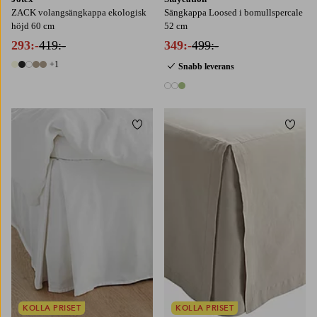
ZACK volangsängkappa ekologisk
Sängkappa Loosed i bomullspercale
höjd 60 cm
52 cm
293:-
419:-
349:-
499:-
+1
Snabb leverans
6 färger
3 färger
Lägg till i favoriter
Lägg t
90X200
120X200
160X200
180X200
90X200
120X200
140X200
160X200
180X200
KOLLA PRISET
KOLLA PRISET