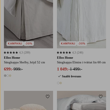
KAMPANJ
-30%
KAMPANJ
-30%
4,3
(209)
4,3
(246)
4,3 baserat på 209 st betyg
4,3 baserat på 246 st betyg
Ellos Home
Ellos Home
Sängkappa Shelby, höjd 52 cm
Sängkappa Elmira i tvättat lin 60 cm
699:-
999:-
1 049:-
1 499:-
Snabb leverans
3 färger
2 färger
Lägg till i favoriter
Lägg t
90X200
120X200
140X200
160X200
90X200
120X200
160X200
180X200