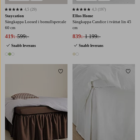
4,5
(29)
4,3
(197)
4,5 baserat på 29 st betyg
4,3 baserat på 197 st betyg
Staycation
Ellos Home
Sängkappa Loosed i bomullspercale
Sängkappa Candice i tvättat lin 45
60 cm
cm
419:-
599:-
839:-
1 199:-
Snabb leverans
Snabb leverans
3 färger
2 färger
Lägg till i favoriter
Lägg t
90X200
120X200
140X200
160X200
90X200
120X200
160X200
180X200
180X200