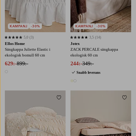
KAMPANJ
-30%
KAMPANJ
-30%
5,0
(3)
3,5
(14)
5,0 baserat på 3 st betyg
3,5 baserat på 14 st betyg
Ellos Home
Jotex
Sängkappa Juliette Elastic i
ZACK PERCALE sängkappa
ekologisk bomull 60 cm
ekologisk 60 cm
629:-
899:-
244:-
349:-
Snabb leverans
1 färg
2 färger
Lägg till i favoriter
Lägg t
90X200
120X200
140X200
160X200
90X200
120X200
140X200
160X200
180X200
180X200