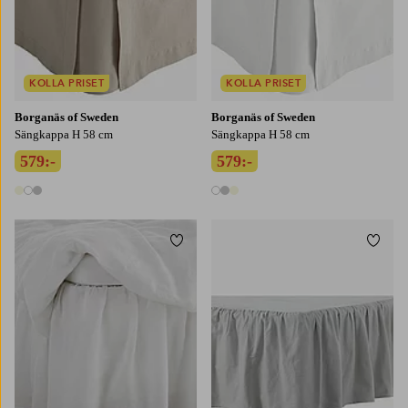
KOLLA PRISET
KOLLA PRISET
Borganäs of Sweden
Borganäs of Sweden
Sängkappa H 58 cm
Sängkappa H 58 cm
579:-
579:-
3 färger
3 färger
Lägg till i favoriter
Lägg t
90X200
120X200
140X200
160X200
120X200
180X200
180X200