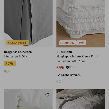
KOLLA PRISET
KAMPANJ
-30%
Borganäs of Sweden
Ellos Home
Sängkappa H 58 cm
Sängkappa Juliette Curve Frill i
tvättad bomull 52 cm
579:-
699:-
999:-
3 färger
Snabb leverans
2 färger
Lägg till i favoriter
Lägg t
90X200
120X200
160X200
180X200
90X200
120X200
140X200
160X200
180X200