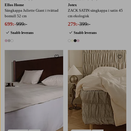
Ellos Home
Jotex
Sängkappa Juliette Giant i tvättad
ZACK SATIN sängkappa i satin 45
bomull 52 cm
cm ekologisk
699:-
999:-
279:-
399:-
Snabb leverans
Snabb leverans
3 färger
4 färger
Lägg till i favoriter
Lägg t
90X200
120X200
140X200
160X200
90X200
120X200
140X200
160X200
180X200
180X200