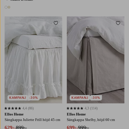
4 färger
2 färger
Lägg till i favoriter
Lägg t
90X200
120X200
160X200
180X200
90X200
120X200
140X200
160X200
180X200
KAMPANJ
-30%
KAMPANJ
-30%
4,4
(86)
4,3
(114)
4,4 baserat på 86 st betyg
4,3 baserat på 114 st betyg
Ellos Home
Ellos Home
Sängkappa Juliette Frill höjd 45 cm
Sängkappa Shelby, höjd 60 cm
629:-
899:-
699:-
999:-