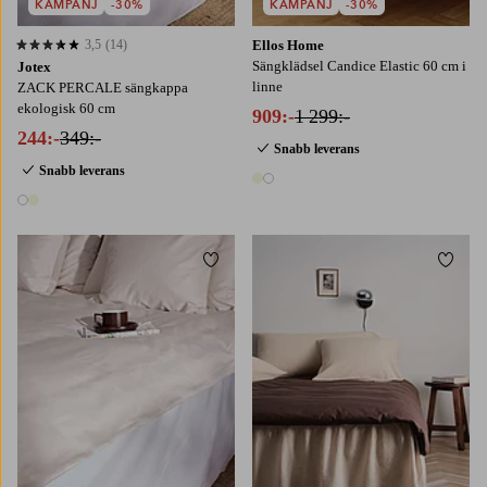
KAMPANJ
-30%
KAMPANJ
-30%
3,5
(14)
Ellos Home
3,5 baserat på 14 st betyg
Sängklädsel Candice Elastic 60 cm i
Jotex
linne
ZACK PERCALE sängkappa
ekologisk 60 cm
909:-
1 299:-
244:-
349:-
Snabb leverans
Snabb leverans
2 färger
2 färger
Lägg till i favoriter
Lägg t
90X200
120X200
140X200
160X200
90X200
120X200
140X200
160X200
180X200
180X200