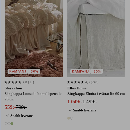
90X200
120X200
140X200
160X200
90X200
120X200
160X200
180X200
180X200
KAMPANJ
-30%
KAMPANJ
-30%
4,8
(11)
4,3
(246)
4,8 baserat på 11 st betyg
4,3 baserat på 246 st betyg
Staycation
Ellos Home
Sängkappa Loosed i bomullspercale
Sängkappa Elmira i tvättat lin 60 cm
75 cm
1 049:-
1 499:-
559:-
799:-
Snabb leverans
Snabb leverans
2 färger
3 färger