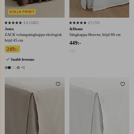
KOLLA PRISET
4,4
(1482)
4,5
(53)
4,4 baserat på 1482 st betyg
4,5 baserat på 53 st betyg
Jotex
&Home
ZACK volangsängkappa ekologisk
Sängkappa Heaven, höjd 60 cm
höjd 45 cm
449:-
249:-
2 färger
Snabb leverans
+1
6 färger
Lägg till i favoriter
Lägg t