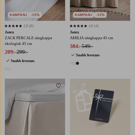
KAMPANJ
-30%
KAMPANJ
-30%
2,8
(8)
4,0
(4)
2,8 baserat på 8 st betyg
4,0 baserat på 4 st betyg
Jotex
Jotex
ZACK PERCALE sängkappa
AMILIA sängkappa 45 cm
ekologisk 45 cm
384:-
549:-
209:-
299:-
Snabb leverans
Snabb leverans
3 färger
2 färger
Lägg till i favoriter
90X200
120X200
140X200
160X200
180X200