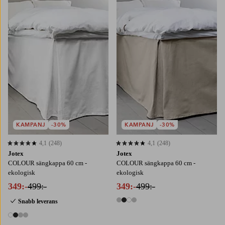
90X200
120X200
160X200
180X200
90X200
120X200
160X200
180X200
KAMPANJ
-30%
KAMPANJ
-30%
4,1
(248)
4,1
(248)
4,1 baserat på 248 st betyg
4,1 baserat på 248 st betyg
Jotex
Jotex
COLOUR sängkappa 60 cm -
COLOUR sängkappa 60 cm -
ekologisk
ekologisk
349:-
499:-
349:-
499:-
Snabb leverans
4 färger
4 färger