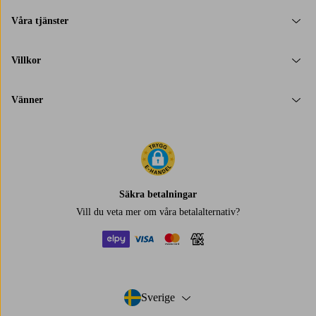
Våra tjänster
Villkor
Vänner
Säkra betalningar
Vill du veta mer om
våra betalalternativ
?
elpy
visa
mastercard
amex
Sverige
- Välj land