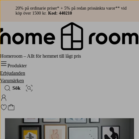
20% på ordinarie priser* + 5% på redan prissänkta varor** vid
köp över 1500 kr.
Kod: 440210
Homeroom – Allt för hemmet till lågt pris
Produkter
Erbjudanden
Varumärken
Sök
Bildsök
Logga in på Homeroom
Gå till favoritmarkerade produkter
Gå till kundvagnen