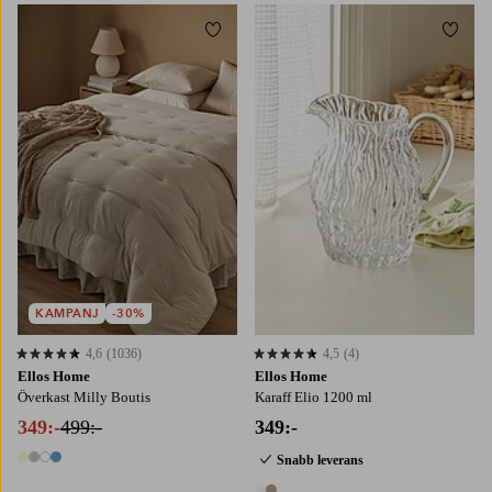
Lägg till i favoriter
Lägg t
150X260
180X260
260X260
KAMPANJ
-30%
4,6
(1036)
4,5
(4)
4,6 baserat på 1036 st betyg
4,5 baserat på 4 st betyg
Ellos Home
Ellos Home
Överkast Milly Boutis
Karaff Elio 1200 ml
349:-
499:-
349:-
Snabb leverans
4 färger