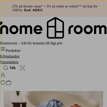
25% på dyraste varan* + 5% på resten av ordern** vid köp för
1500 kr.
Kod: 442015
Homeroom – Allt för hemmet till lågt pris
Produkter
Erbjudanden
Varumärken
Sök
Bildsök
Logga in på Homeroom
Gå till favoritmarkerade produkter
Gå till kundvagnen