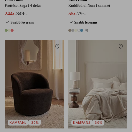
Frottéset Saga i 4 delar
Kuddfodral Nora i sammet
244:-
349:-
55:-
79:-
Snabb leverans
Snabb leverans
+8
3 färger
13 färger
Lägg till i favoriter
Lägg t
90
120
140
160
180
KAMPANJ
-30%
KAMPANJ
-30%