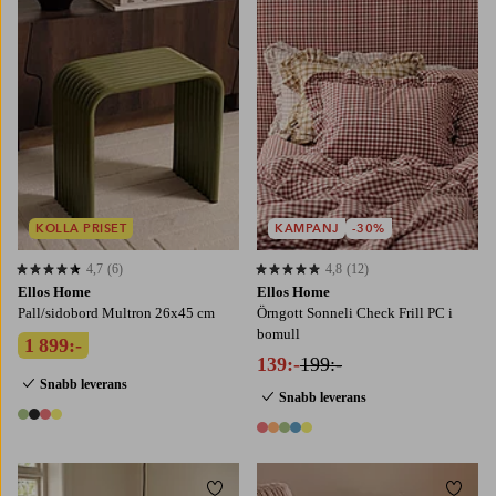
KOLLA PRISET
KAMPANJ
-30%
4,7
(6)
4,8
(12)
4,7 baserat på 6 st betyg
4,8 baserat på 12 st betyg
Ellos Home
Ellos Home
Pall/sidobord Multron 26x45 cm
Örngott Sonneli Check Frill PC i
bomull
1 899:-
139:-
199:-
Snabb leverans
Snabb leverans
4 färger
5 färger
Lägg till i favoriter
Lägg t