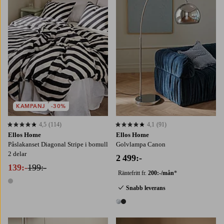
KAMPANJ
-30%
4,5
(114)
4,1
(91)
4,5 baserat på 114 st betyg
4,1 baserat på 91 st betyg
Ellos Home
Ellos Home
Påslakanset Diagonal Stripe i bomull
Golvlampa Canon
2 delar
2 499:-
139:-
199:-
Räntefritt fr.
200:-/mån
*
1 färg
Snabb leverans
2 färger