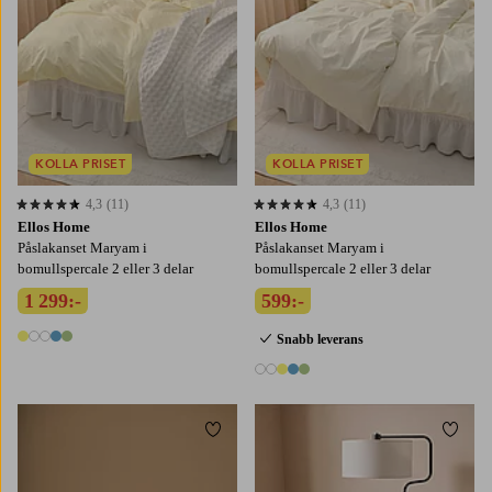
KOLLA PRISET
KOLLA PRISET
4,3
(11)
4,3
(11)
4,3 baserat på 11 st betyg
4,3 baserat på 11 st betyg
Ellos Home
Ellos Home
Påslakanset Maryam i
Påslakanset Maryam i
bomullspercale 2 eller 3 delar
bomullspercale 2 eller 3 delar
1 299:-
599:-
Snabb leverans
5 färger
5 färger
Lägg till i favoriter
Lägg t