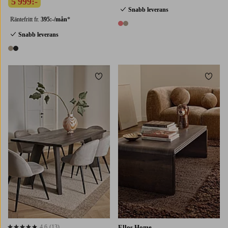
5 999:-
Snabb leverans
Räntefritt fr.
395:-/mån
*
2 färger
Snabb leverans
2 färger
Lägg till i favoriter
Lägg t
4,6
(13)
Ellos Home