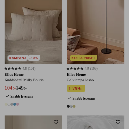
KAMPANJ
-30%
KOLLA PRISET
4,8
(101)
4,9
(109)
4,8 baserat på 101 st betyg
4,9 baserat på 109 st betyg
Ellos Home
Ellos Home
Kuddfodral Milly Boutis
Golvlampa Josho
104:-
149:-
1 799:-
Snabb leverans
Snabb leverans
5 färger
3 färger
Lägg till i favoriter
Lägg t