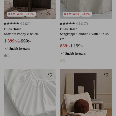
KAMPANJ
-30%
KAMPANJ
-30%
4,5
(24)
4,3
(197)
4,5 baserat på 24 st betyg
4,3 baserat på 197 st betyg
Ellos Home
Ellos Home
Soffbord Poppy Ø 85 cm
Sängkappa Candice i tvättat lin 45
cm
1 399:-
1 999:-
839:-
1 199:-
Snabb leverans
Snabb leverans
2 färger
2 färger
Lägg till i favoriter
Lägg t
90X200
120X200
140X200
160X200
180X200