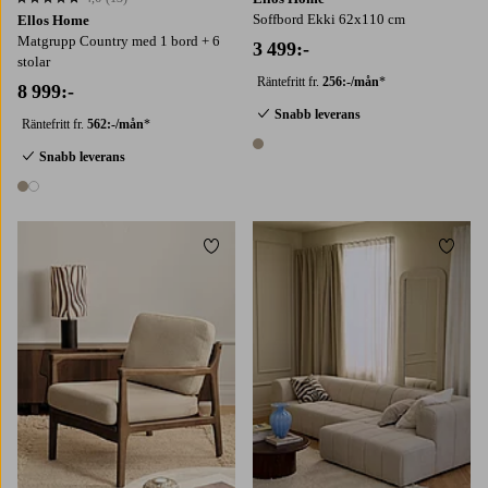
4,6 baserat på 13 st betyg
Soffbord Ekki 62x110 cm
Ellos Home
Matgrupp Country med 1 bord + 6
3 499:-
stolar
Räntefritt fr.
256:-/mån
*
8 999:-
Snabb leverans
Räntefritt fr.
562:-/mån
*
1 färg
Snabb leverans
2 färger
Lägg till i favoriter
Lägg t