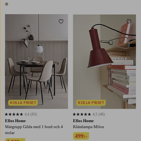
1 färg
Lägg till i favoriter
Lägg t
KOLLA PRISET
KOLLA PRISET
4,4
(83)
4,5
(46)
4,4 baserat på 83 st betyg
4,5 baserat på 46 st betyg
Ellos Home
Ellos Home
Matgrupp Gilda med 1 bord och 4
Klämlampa Milou
stolar
499:-