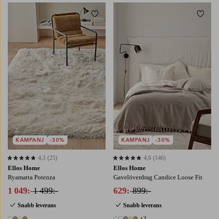
Lägg till i favoriter
Lägg t
140X200
170X240
200X300
90
120
140
160
180
KAMPANJ
-30%
KAMPANJ
-30%
4,3
(25)
4,6
(146)
4,3 baserat på 25 st betyg
4,6 baserat på 146 st betyg
Ellos Home
Ellos Home
Ryamatta Potenza
Gavelöverdrag Candice Loose Fit
1 049:-
1 499:-
629:-
899:-
Snabb leverans
Snabb leverans
+3