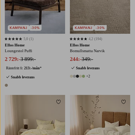
KAMPANJ
-30%
KAMPANJ
-30%
5,0
(1)
4,2
(194)
5,0 baserat på 1 st betyg
4,2 baserat på 194 st betyg
Ellos Home
Ellos Home
Loungestol Puffi
Bomullsmatta Narvik
2 729:-
3 899:-
244:-
349:-
Räntefritt fr.
213:-/mån
*
Snabb leverans
+2
Snabb leverans
7 färger
1 färg
Lägg till i favoriter
Lägg t
150X210
240X220
150X210
240X220