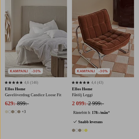
90
120
140
160
180
KAMPANJ
-30%
KAMPANJ
-30%
4,6
(146)
4,4
(43)
4,6 baserat på 146 st betyg
4,4 baserat på 43 st betyg
Ellos Home
Ellos Home
Gavelöverdrag Candice Loose Fit
Fåtölj Leggi
629:-
899:-
2 099:-
2 999:-
+3
Räntefritt fr.
178:-/mån
*
8 färger
Snabb leverans
5 färger