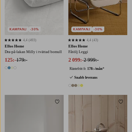
KAMPANJ
-30%
KAMPANJ
-30%
4,4
(493)
4,4
(43)
4,4 baserat på 493 st betyg
4,4 baserat på 43 st betyg
Ellos Home
Ellos Home
Dra-på-lakan Milly i tvättad bomull
Fåtölj Leggi
125:-
179:-
2 099:-
2 999:-
Räntefritt fr.
178:-/mån
*
4 färger
Snabb leverans
5 färger
Lägg till i favoriter
Lägg t