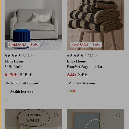
KAMPANJ
-30%
KAMPANJ
-30%
4,7
(11)
4,2
(216)
4,7 baserat på 11 st betyg
4,2 baserat på 216 st betyg
Ellos Home
Ellos Home
Soffa Little
Frottéset Saga i 4 delar
6 299:-
8 999:-
244:-
349:-
Räntefritt fr.
412:-/mån
*
Snabb leverans
Snabb leverans
3 färger
1 färg
KOMMER
Lägg till i favoriter
Lägg t
SNART