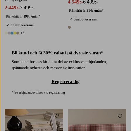
4 549:-
6 499:-
2 449:-
3 499:-
Räntefritt fr.
314:-/mån
*
Räntefritt fr.
198:-/mån
*
Snabb leverans
Snabb leverans
1 färg
+5
10 färger
Bli kund och få 30% rabatt på dyraste varan*
Som kund hos oss får du ta del av exklusiva erbjudanden,
spännande nyheter och massor av inspiration.
Registrera dig
* Se erbjudandevillkor vid registrering
Lägg till i favoriter
Lägg t
50X60
50X90