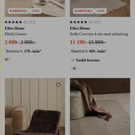
KAMPANJ
-30%
KAMPANJ
-30%
4,1
(13)
4,7
(11)
4,1 baserat på 13 st betyg
4,7 baserat på 11 st betyg
Ellos Home
Ellos Home
Fåtölj Gostav
Soffa Corvetta 4-sits med schäslong
2 099:-
2 999:-
11 199:-
15 999:-
Räntefritt fr.
178:-/mån
*
Räntefritt fr.
684:-/mån
*
Snabb leverans
2 färger
2 färger
Lägg till i favoriter
Lägg t
70X150
70X250
140X200
170X240
200X300