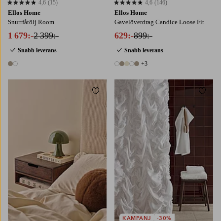
4,6
(15)
4,6
(146)
4,6 baserat på 15 st betyg
4,6 baserat på 146 st betyg
Ellos Home
Ellos Home
Snurrfåtölj Room
Gavelöverdrag Candice Loose Fit
1 679:-
2 399:-
629:-
899:-
Snabb leverans
Snabb leverans
+3
2 färger
8 färger
Lägg till i favoriter
Lägg t
KAMPANJ
-30%