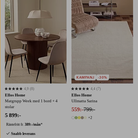
KAMPANJ
-30%
4,9
(8)
4,4
(7)
4,9 baserat på 8 st betyg
4,4 baserat på 7 st betyg
Ellos Home
Ellos Home
Matgrupp Week med 1 bord + 4
Ullmatta Sarina
stolar
559:-
799:-
5 899:-
+2
7 färger
Räntefritt fr.
389:-/mån
*
Snabb leverans