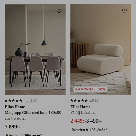
Lägg till i favoriter
Lägg t
KAMPANJ
-30%
4,5
(160)
5,0
(5)
4,5 baserat på 160 st betyg
5,0 baserat på 5 st betyg
Ellos Home
Ellos Home
Matgrupp Gilda med bord 180x90
Fåtölj Lekalina
cm + 6 stolar
2 449:-
3 499:-
7 899:-
Räntefritt fr.
198:-/mån
*
Räntefritt fr.
500:-/mån
*