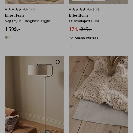
4,4
(39)
4,4
(12)
4,4 baserat på 39 st betyg
4,4 baserat på 12 st betyg
Ellos Home
Ellos Home
Vägghylla / sängbord Viggo
Duschdraperi Elina
1 599:-
174:-
249:-
Snabb leverans
2 färger
1 färg
Lägg till i favoriter
Lägg t