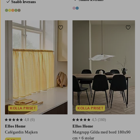
Snabb leverans
2 färger
5 färger
Lägg till i favoriter
Lägg t
KOLLA PRISET
KOLLA PRISET
4,8
(6)
4,5
(160)
4,8 baserat på 6 st betyg
4,5 baserat på 160 st betyg
Ellos Home
Ellos Home
Cafégardin Majken
Matgrupp Gilda med bord 180x90
cm + 6 stolar