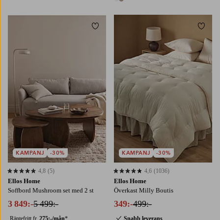
2 färger
Lägg till i favoriter
Lägg t
150X260
180X260
260X260
KAMPANJ
-30%
KAMPANJ
-30%
4,8
(5)
4,6
(1036)
4,8 baserat på 5 st betyg
4,6 baserat på 1036 st betyg
Ellos Home
Ellos Home
Soffbord Mushroom set med 2 st
Överkast Milly Boutis
3 849:-
5 499:-
349:-
499:-
Räntefritt fr.
275:-/mån
*
Snabb leverans