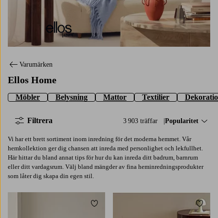
Ellos Home
Varumärken
Ellos Home
Möbler
Belysning
Mattor
Textilier
Dekorati
Filtrera
3 903 träffar
Sortera på:
Popularitet
Vi har ett brett sortiment inom inredning för det moderna hemmet. Vår
hemkollektion ger dig chansen att inreda med personlighet och lekfullhet.
Här hittar du bland annat tips för hur du kan inreda ditt badrum, barnrum
eller ditt vardagsrum. Välj bland mängder av fina heminredningsprodukter
som låter dig skapa din egen stil.
Lägg till i favoriter
Lägg t