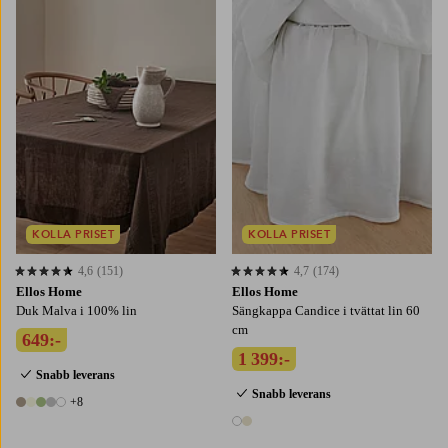
137X180
137X250
137X300
90X200
120X200
140X200
160X200
180X200
KOLLA PRISET
KOLLA PRISET
4,6
(151)
4,7
(174)
4,6 baserat på 151 st betyg
4,7 baserat på 174 st betyg
Ellos Home
Ellos Home
Duk Malva i 100% lin
Sängkappa Candice i tvättat lin 60
cm
649:-
1 399:-
Snabb leverans
Snabb leverans
+8
13 färger
2 färger