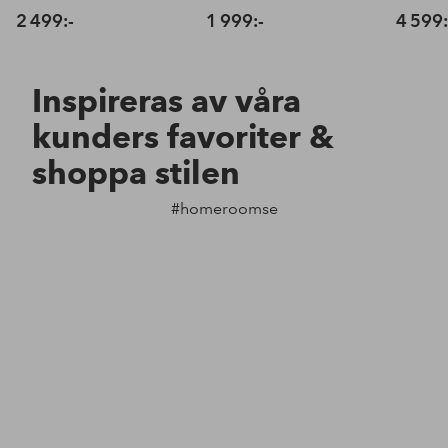
2 499:-
1 999:-
4 599:
Inspireras av våra
kunders favoriter &
shoppa stilen
#homeroomse