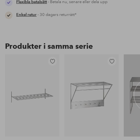
Flexibla betalsätt
- Betala nu, senare eller dela upp
Enkel retur
- 30 dagars returrätt*
Produkter i samma serie
Lägg
Lägg
till
till
i
i
favoriter
favoriter