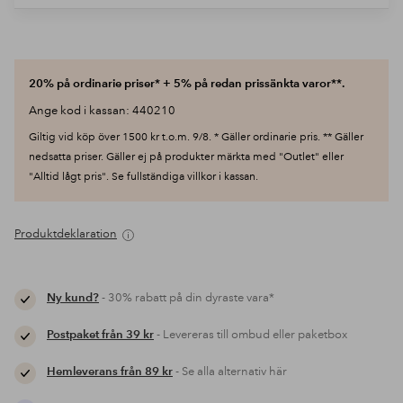
20% på ordinarie priser* + 5% på redan prissänkta varor**.
Ange kod i kassan: 440210
Giltig vid köp över 1500 kr t.o.m. 9/8. * Gäller ordinarie pris. ** Gäller
nedsatta priser. Gäller ej på produkter märkta med "Outlet" eller
"Alltid lågt pris". Se fullständiga villkor i kassan.
Produktdeklaration
Ny kund?
- 30% rabatt på din dyraste vara*
Postpaket från 39 kr
- Levereras till ombud eller paketbox
Hemleverans från 89 kr
- Se alla alternativ här