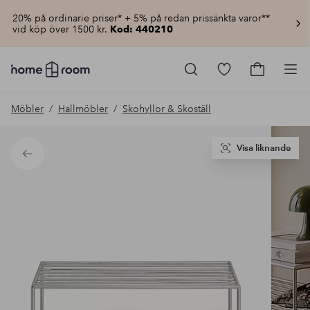
20% på ordinarie priser* + 5% på redan prissänkta varor**
vid köp över 1500 kr.
Kod: 440210
Homeroom
–
Gå
Gå
Pro
Allt
till
till
för
favoritmarkerad
kundvagn
Möbler
Hallmöbler
Skohyllor & Skoställ
hemmet
produkter
till
lågt
pris
Visa liknande
Tillbaka