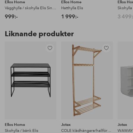
Ellos Home
Ellos Home
Ellos H
Vägghylla / skohylla Elis Single
Hatthylla Elis
Skohylla 
999:-
1 999:-
3 499:
Liknande produkter
Lägg
Lägg
till
till
i
i
favoriter
favoriter
Ellos Home
Jotex
Jotex
Skohylla / bänk Elis
COLE klädhängare/hallförvaring
WAWAY s