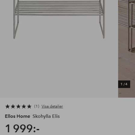
1
/
4
1
Visa detaljer
Ellos Home
Skohylla Elis
1 999:-