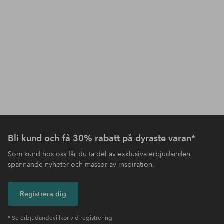
Bli kund och få 30% rabatt på dyraste varan*
Som kund hos oss får du ta del av exklusiva erbjudanden,
spännande nyheter och massor av inspiration.
Registrera dig
* Se erbjudandevillkor vid registrering