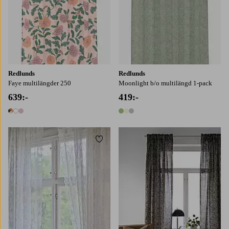
Redlunds
Redlunds
Faye multilängder 250
Moonlight b/o multilängd 1-pack
639:-
419:-
3 färger
3 färger
Lägg till i favoriter
Lägg t
220
250
220
250
300