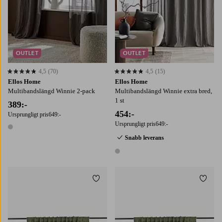
OUTLET
OUTLET
4,5
(70)
4,5
(15)
4,5 baserat på 70 st betyg
4,5 baserat på 15 st betyg
Ellos Home
Ellos Home
Multibandslängd Winnie 2-pack
Multibandslängd Winnie extra bred,
1 st
389:-
454:-
Ursprungligt pris
649:-
Ursprungligt pris
649:-
1 färg
Snabb leverans
1 färg
Lägg till i favoriter
Lägg t