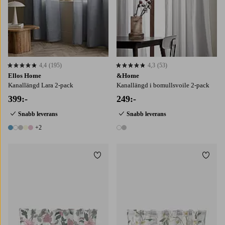
4,4
(195)
4,3
(53)
4,4 baserat på 195 st betyg
4,3 baserat på 53 st betyg
Ellos Home
&Home
Kanallängd Lara 2-pack
Kanallängd i bomullsvoile 2-pack
399:-
249:-
Snabb leverans
Snabb leverans
+2
7 färger
2 färger
Lägg till i favoriter
Lägg t