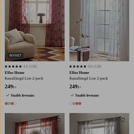
NYHET
4,6
(128)
4,6
(128)
4,6 baserat på 128 st betyg
4,6 baserat på 128 st betyg
Ellos Home
Ellos Home
Kanallängd Lise 2-pack
Kanallängd Lise 2-pack
249:-
249:-
Snabb leverans
Snabb leverans
4 färger
4 färger
Lägg till i favoriter
Lägg t
160
220
250
160
220
250