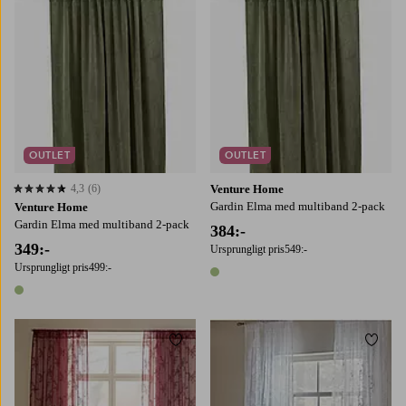
OUTLET
OUTLET
4,3
(6)
Venture Home
4,3 baserat på 6 st betyg
Gardin Elma med multiband 2-pack
Venture Home
Gardin Elma med multiband 2-pack
384:-
349:-
Ursprungligt pris
549:-
Ursprungligt pris
499:-
1 färg
1 färg
Lägg till i favoriter
Lägg t
160
220
250
160
220
250