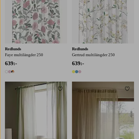
Redlunds
Redlunds
Faye multilängder 250
Gertrud multilängder 250
639:-
639:-
3 färger
3 färger
Lägg till i favoriter
Lägg t
220
250
220
250
300