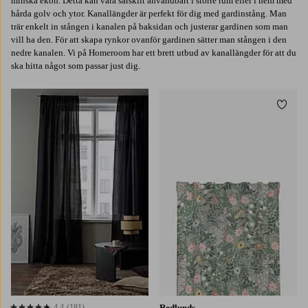
minska ekon. Detta kan vara särskilt användbart i större rum eller i hem med
hårda golv och ytor. Kanallängder är perfekt för dig med gardinstång. Man
trär enkelt in stången i kanalen på baksidan och justerar gardinen som man
vill ha den. För att skapa rynkor ovanför gardinen sätter man stången i den
nedre kanalen. Vi på Homeroom har ett brett utbud av kanallängder för att du
ska hitta något som passar just dig.
Lägg till i favoriter
Lägg t
160
220
250
4,4
(181)
Redlunds