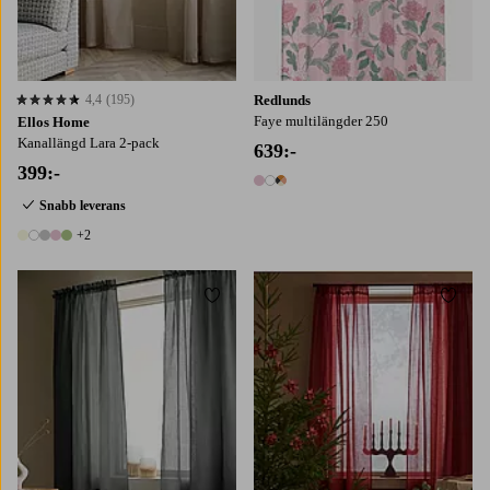
4,4
(195)
Redlunds
4,4 baserat på 195 st betyg
Faye multilängder 250
Ellos Home
Kanallängd Lara 2-pack
639:-
399:-
3 färger
Snabb leverans
+2
7 färger
Lägg till i favoriter
Lägg t
220
250
220
250