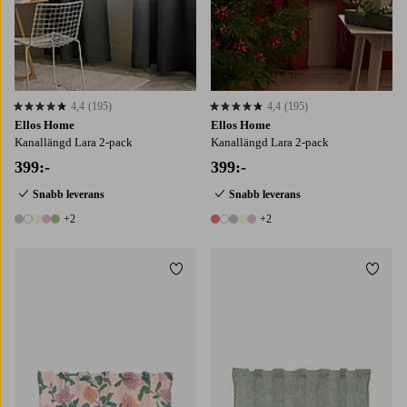
4,4
(195)
4,4
(195)
4,4 baserat på 195 st betyg
4,4 baserat på 195 st betyg
Ellos Home
Ellos Home
Kanallängd Lara 2-pack
Kanallängd Lara 2-pack
399:-
399:-
Snabb leverans
Snabb leverans
+2
+2
7 färger
7 färger
Lägg till i favoriter
Lägg t