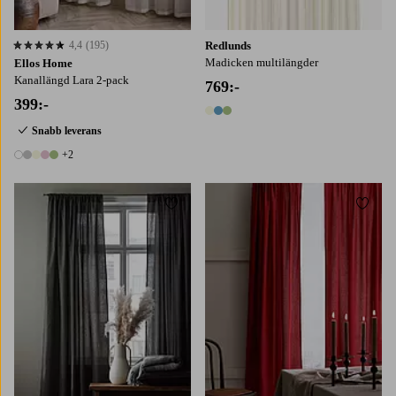
4,4
(195)
Redlunds
4,4 baserat på 195 st betyg
Madicken multilängder
Ellos Home
Kanallängd Lara 2-pack
769:-
399:-
3 färger
Snabb leverans
+2
7 färger
Lägg till i favoriter
Lägg t
160
220
250
160
220
250