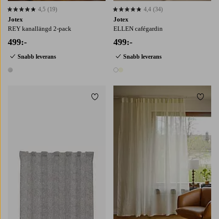
4,5
(19)
4,4
(34)
4,5 baserat på 19 st betyg
4,4 baserat på 34 st betyg
Jotex
Jotex
REY kanallängd 2-pack
ELLEN cafégardin
499:-
499:-
Snabb leverans
Snabb leverans
1 färg
2 färger
Lägg till i favoriter
Lägg t
220
250
300