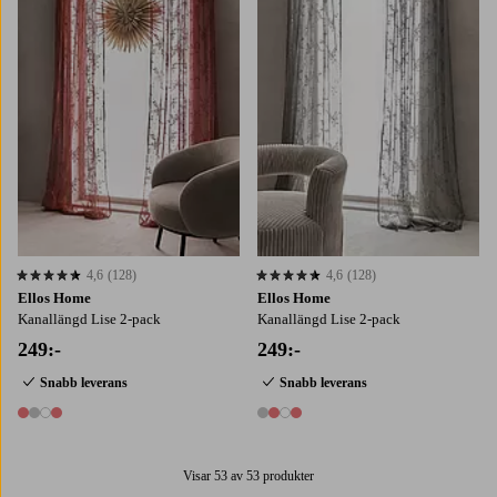
4,6
(128)
4,6
(128)
4,6 baserat på 128 st betyg
4,6 baserat på 128 st betyg
Ellos Home
Ellos Home
Kanallängd Lise 2-pack
Kanallängd Lise 2-pack
249:-
249:-
Snabb leverans
Snabb leverans
4 färger
4 färger
Visar 53 av 53 produkter