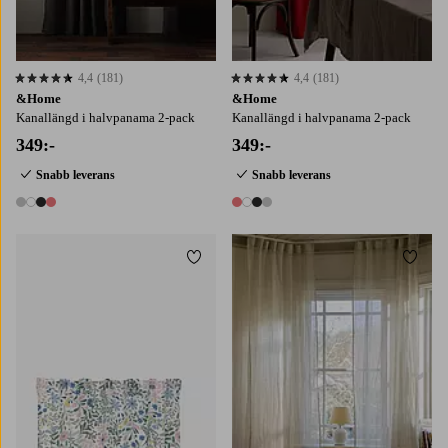
4,4
(181)
4,4
(181)
4,4 baserat på 181 st betyg
4,4 baserat på 181 st betyg
&Home
&Home
Kanallängd i halvpanama 2-pack
Kanallängd i halvpanama 2-pack
349:-
349:-
Snabb leverans
Snabb leverans
4 färger
4 färger
Lägg till i favoriter
Lägg t
220
250
300