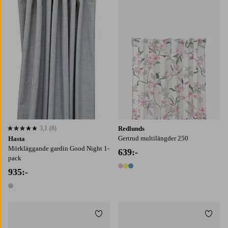
3,1
(8)
Redlunds
3,1 baserat på 8 st betyg
Gertrud multilängder 250
Hasta
Mörkläggande gardin Good Night 1-
639:-
pack
3 färger
935:-
1 färg
Lägg till i favoriter
Lägg t