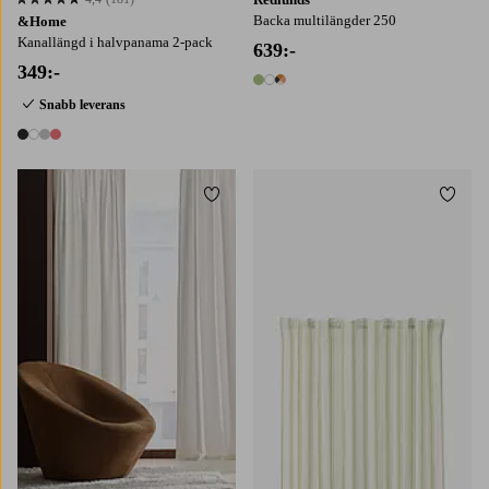
4,4 baserat på 181 st betyg
Backa multilängder 250
&Home
Kanallängd i halvpanama 2-pack
639:-
349:-
3 färger
Snabb leverans
4 färger
Lägg till i favoriter
Lägg t
160
220
250