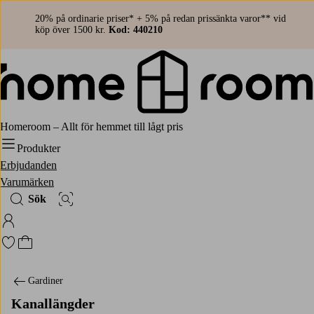
20% på ordinarie priser* + 5% på redan prissänkta varor** vid
köp över 1500 kr.
Kod: 440210
Homeroom – Allt för hemmet till lågt pris
Produkter
Erbjudanden
Varumärken
Sök
Bildsök
Logga in på Homeroom
Gå till favoritmarkerade produkter
Gå till kundvagnen
Gardiner
Kanallängder