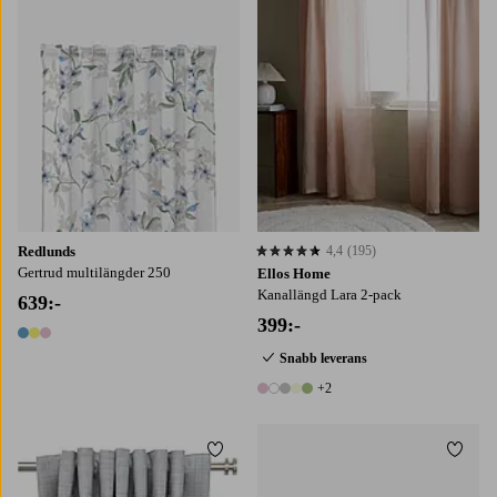
Redlunds
4,4
(195)
4,4 baserat på 195 st betyg
Gertrud multilängder 250
Ellos Home
Kanallängd Lara 2-pack
639:-
399:-
3 färger
Snabb leverans
+2
7 färger
Lägg till i favoriter
Lägg t