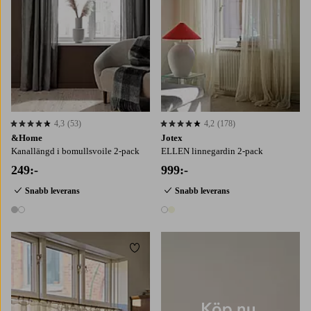
4,3
(53)
4,2
(178)
4,3 baserat på 53 st betyg
4,2 baserat på 178 st betyg
&Home
Jotex
Kanallängd i bomullsvoile 2-pack
ELLEN linnegardin 2-pack
249:-
999:-
Snabb leverans
Snabb leverans
2 färger
2 färger
Lägg till i favoriter