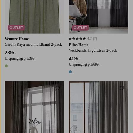
OUTLET
OUTLET
Venture Home
4,7
(7)
4,7 baserat på 7 st betyg
Gardin Kaya med multiband 2-pack
Ellos Home
Veckbandslängd Lisen 2-pack
239:-
419:-
Ursprungligt pris
399:-
Ursprungligt pris
699:-
1 färg
1 färg
Lägg till i favoriter
Lägg t
220
250
300