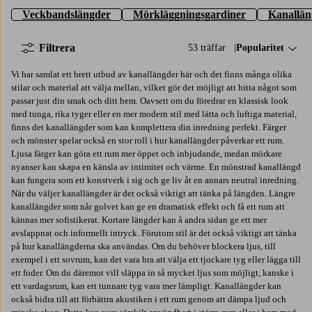
Veckbandslängder
Mörkläggningsgardiner
Kanallän
Filtrera
53 träffar
Sortera på:
Popularitet
Vi har samlat ett brett utbud av kanallängder här och det finns många olika
stilar och material att välja mellan, vilket gör det möjligt att hitta något som
passar just din smak och ditt hem. Oavsett om du föredrar en klassisk look
med tunga, rika tyger eller en mer modern stil med lätta och luftiga material,
finns det kanallängder som kan komplettera din inredning perfekt. Färger
och mönster spelar också en stor roll i hur kanallängder påverkar ett rum.
Ljusa färger kan göra ett rum mer öppet och inbjudande, medan mörkare
nyanser kan skapa en känsla av intimitet och värme. En mönstrad kanallängd
kan fungera som ett konstverk i sig och ge liv åt en annars neutral inredning.
När du väljer kanallängder är det också viktigt att tänka på längden. Längre
kanallängder som når golvet kan ge en dramatisk effekt och få ett rum att
kännas mer sofistikerat. Kortare längder kan å andra sidan ge ett mer
avslappnat och informellt intryck. Förutom stil är det också viktigt att tänka
på hur kanallängderna ska användas. Om du behöver blockera ljus, till
exempel i ett sovrum, kan det vara bra att välja ett tjockare tyg eller lägga till
ett foder. Om du däremot vill släppa in så mycket ljus som möjligt, kanske i
ett vardagsrum, kan ett tunnare tyg vara mer lämpligt. Kanallängder kan
också bidra till att förbättra akustiken i ett rum genom att dämpa ljud och