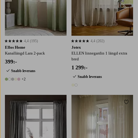
4,4
(195)
4,4
(202)
4,4 baserat på 195 st betyg
4,4 baserat på 202 st betyg
Ellos Home
Jotex
Kanallängd Lara 2-pack
ELLEN linnegardin 1 längd extra
bred
399:-
1 299:-
Snabb leverans
Snabb leverans
+2
7 färger
2 färger
Lägg till i favoriter
Lägg t
160
220
250
220
250
300