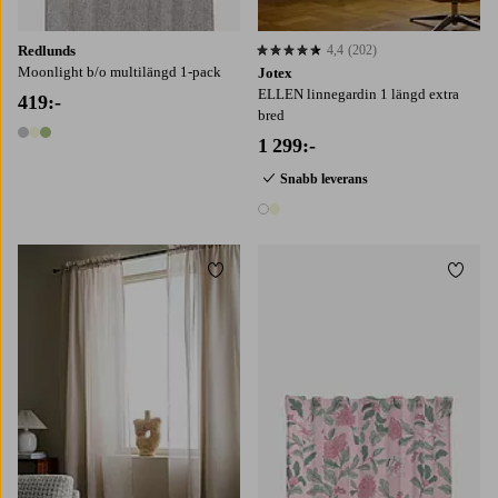
Redlunds
4,4
(202)
4,4 baserat på 202 st betyg
Moonlight b/o multilängd 1-pack
Jotex
ELLEN linnegardin 1 längd extra
419:-
bred
3 färger
1 299:-
Snabb leverans
2 färger
Lägg till i favoriter
Lägg t
220
250