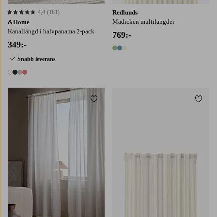
4,4
(181)
Redlunds
4,4 baserat på 181 st betyg
Madicken multilängder
&Home
Kanallängd i halvpanama 2-pack
769:-
349:-
3 färger
Snabb leverans
4 färger
Lägg till i favoriter
Lägg t
220
250