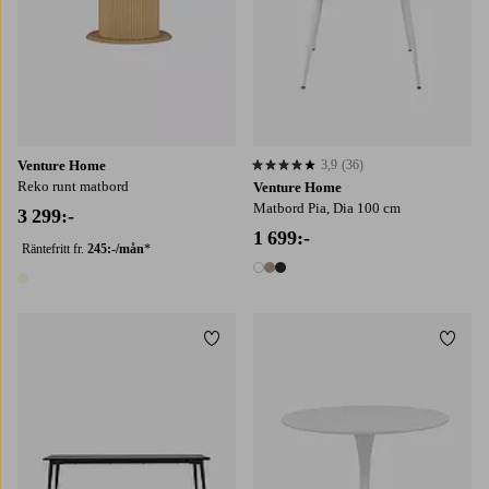
Venture Home
3,9
(36)
3,9 baserat på 36 st betyg
Reko runt matbord
Venture Home
Matbord Pia, Dia 100 cm
3 299:-
1 699:-
Räntefritt fr.
245:-/mån
*
3 färger
1 färg
Lägg till i favoriter
Lägg t