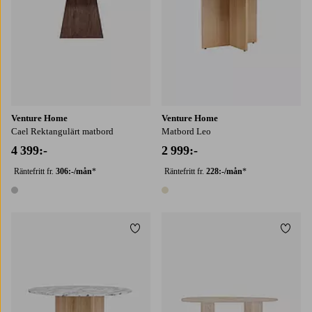
Venture Home
Venture Home
Cael Rektangulärt matbord
Matbord Leo
4 399:-
2 999:-
Räntefritt fr.
306:-/mån
*
Räntefritt fr.
228:-/mån
*
1 färg
1 färg
Lägg till i favoriter
Lägg t