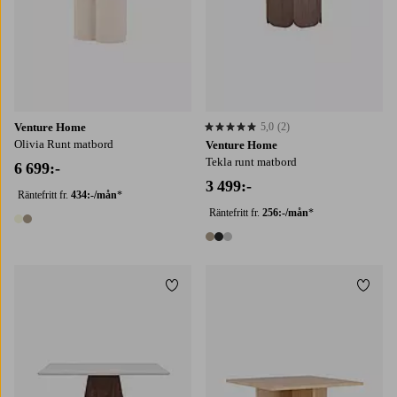
Venture Home
5,0
(2)
5,0 baserat på 2 st betyg
Olivia Runt matbord
Venture Home
Tekla runt matbord
6 699:-
3 499:-
Räntefritt fr.
434:-/mån
*
Räntefritt fr.
256:-/mån
*
2 färger
3 färger
Lägg till i favoriter
Lägg t