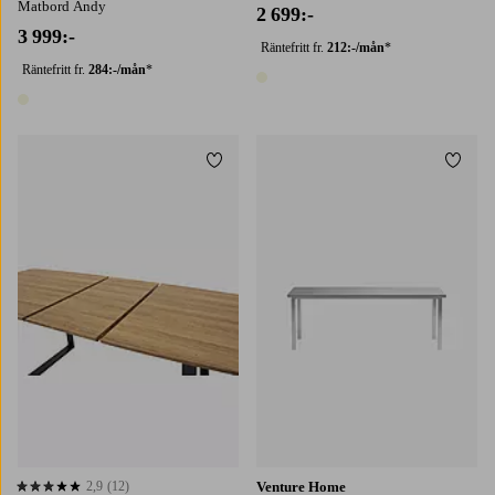
Matbord Andy
2 699:-
3 999:-
Räntefritt fr.
212:-/mån
*
Räntefritt fr.
284:-/mån
*
1 färg
1 färg
Lägg till i favoriter
Lägg t
2,9
(12)
Venture Home
2,9 baserat på 12 st betyg