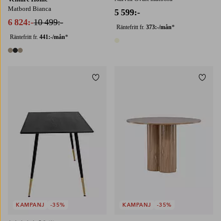
Matbord Bianca
5 599:-
6 824:-
10 499:-
Räntefritt fr.
373:-/mån
*
Räntefritt fr.
441:-/mån
*
1 färg
3 färger
Lägg till i favoriter
Lägg t
KAMPANJ
-35%
KAMPANJ
-35%