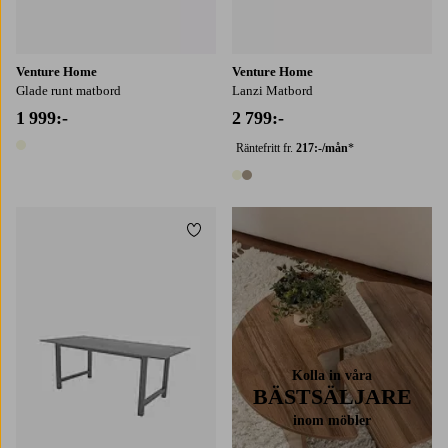
Venture Home
Venture Home
Glade runt matbord
Lanzi Matbord
1 999:-
2 799:-
Räntefritt fr.
217:-/mån
*
1 färg
2 färger
Lägg till i favoriter
Kolla in våra
BÄSTSÄLJARE
inom möbler