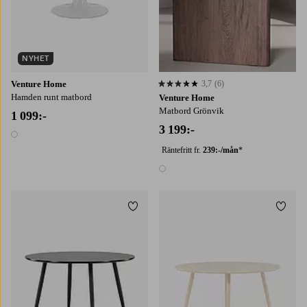
NYHET
Venture Home
3,7
(6)
3,7 baserat på 6 st betyg
Hamden runt matbord
Venture Home
Matbord Grönvik
1 099:-
3 199:-
1 färg
Räntefritt fr.
239:-/mån
*
1 färg
Lägg till i favoriter
Lägg t