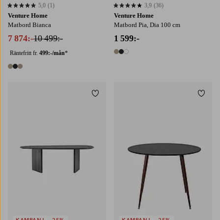
5,0
(1)
3,9
(36)
5,0 baserat på 1 st betyg
3,9 baserat på 36 st betyg
Venture Home
Venture Home
Matbord Bianca
Matbord Pia, Dia 100 cm
7 874:-
10 499:-
1 599:-
Räntefritt fr.
499:-/mån
*
3 färger
3 färger
Lägg till i favoriter
Lägg t
KAMPANJ
-25%
KAMPANJ
-25%