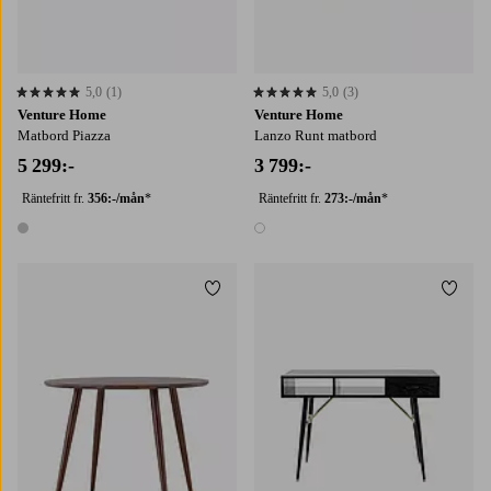
5,0
(1)
5,0
(3)
5,0 baserat på 1 st betyg
5,0 baserat på 3 st betyg
Venture Home
Venture Home
Matbord Piazza
Lanzo Runt matbord
5 299:-
3 799:-
Räntefritt fr.
356:-/mån
*
Räntefritt fr.
273:-/mån
*
1 färg
1 färg
Lägg till i favoriter
Lägg t