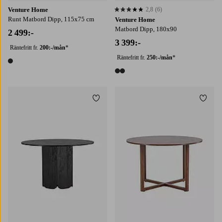
Venture Home
2,8
(6)
2,8 baserat på 6 st betyg
Runt Matbord Dipp, 115x75 cm
Venture Home
Matbord Dipp, 180x90
2 499:-
3 399:-
Räntefritt fr.
200:-/mån
*
Räntefritt fr.
250:-/mån
*
1 färg
2 färger
Lägg till i favoriter
Lägg t