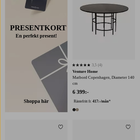
PRESENTKORT
En perfekt present!
3,5
(4)
3,5 baserat på 4 st betyg
Venture Home
Matbord Copenhagen, Diameter 140
cm
6 399:-
Shoppa här
Räntefritt fr.
417:-/mån
*
2 färger
Lägg till i favoriter
Lägg t