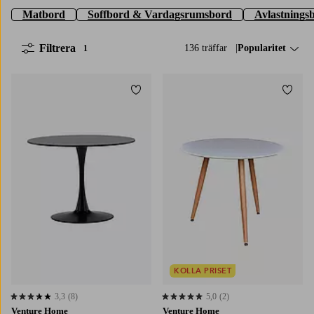
Matbord
Soffbord & Vardagsrumsbord
Avlastnings
Filtrera
136 träffar
Sortera på:
Popularitet
1
Lägg till i favoriter
Lägg t
KOLLA PRISET
3,3
(8)
5,0
(2)
3,3 baserat på 8 st betyg
5,0 baserat på 2 st betyg
Venture Home
Venture Home