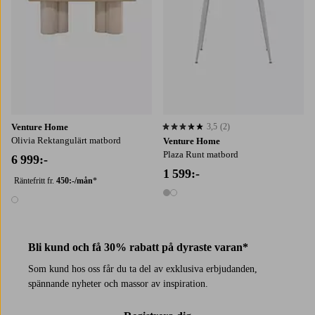
Venture Home
3,5
(2)
3,5 baserat på 2 st betyg
Olivia Rektangulärt matbord
Venture Home
Plaza Runt matbord
6 999:-
1 599:-
Räntefritt fr.
450:-/mån
*
2 färger
1 färg
Bli kund och få 30% rabatt på dyraste varan*
Som kund hos oss får du ta del av exklusiva erbjudanden,
spännande nyheter och massor av inspiration.