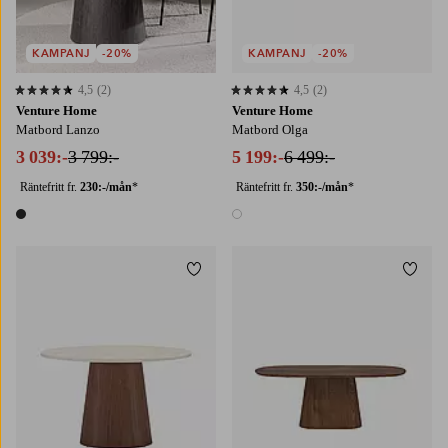
KAMPANJ
-20%
KAMPANJ
-20%
4,5
(2)
4,5
(2)
4,5 baserat på 2 st betyg
4,5 baserat på 2 st betyg
Venture Home
Venture Home
Matbord Lanzo
Matbord Olga
3 039:-
3 799:-
5 199:-
6 499:-
Räntefritt fr.
230:-/mån
*
Räntefritt fr.
350:-/mån
*
1 färg
1 färg
Lägg till i favoriter
Lägg t