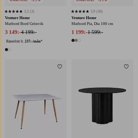
3,3
(3)
3,9
(36)
3,3 baserat på 3 st betyg
3,9 baserat på 36 st betyg
Venture Home
Venture Home
Matbord Bord Grönvik
Matbord Pia, Dia 100 cm
3 149:-
4 199:-
1 199:-
1 599:-
Räntefritt fr.
237:-/mån
*
3 färger
2 färger
Lägg till i favoriter
Lägg t