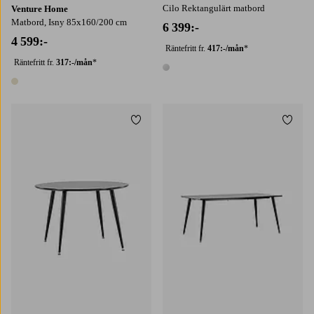
Cilo Rektangulärt matbord
Venture Home
Matbord, Isny 85x160/200 cm
6 399:-
4 599:-
Räntefritt fr.
417:-/mån
*
Räntefritt fr.
317:-/mån
*
1 färg
1 färg
Lägg till i favoriter
Lägg t