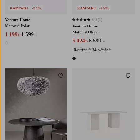
KAMPANJ
-25%
KAMPANJ
-25%
Venture Home
3,0
(1)
3,0 baserat på 1 st betyg
Matbord Polar
Venture Home
Matbord Olivia
1 199:-
1 599:-
5 024:-
6 699:-
1 färg
Räntefritt fr.
341:-/mån
*
1 färg
Lägg till i favoriter
Lägg t