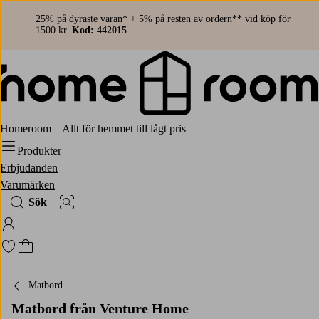
25% på dyraste varan* + 5% på resten av ordern** vid köp för
1500 kr.
Kod: 442015
Homeroom – Allt för hemmet till lågt pris
Produkter
Erbjudanden
Varumärken
Sök
Bildsök
Logga in på Homeroom
Gå till favoritmarkerade produkter
Gå till kundvagnen
Matbord
Matbord från Venture Home