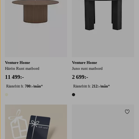
Venture Home
Venture Home
Härön Runt matbord
Juno runt matbord
11 499:-
2 699:-
Räntefritt fr.
700:-/mån
*
Räntefritt fr.
212:-/mån
*
1 färg
1 färg
Lägg t