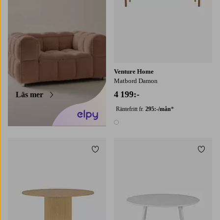
Venture Home
Matbord Damon
4 199:-
Läs mer
Räntefritt fr.
295:-/mån
*
1 färg
Lägg till i favoriter
Lägg t