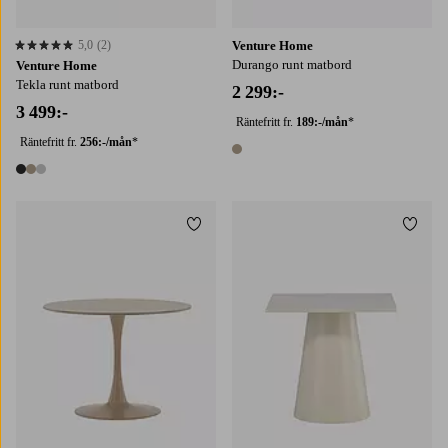
5,0
(2)
Venture Home
5,0 baserat på 2 st betyg
Durango runt matbord
Venture Home
Tekla runt matbord
2 299:-
3 499:-
Räntefritt fr.
189:-/mån
*
Räntefritt fr.
256:-/mån
*
1 färg
3 färger
Lägg till i favoriter
Lägg t