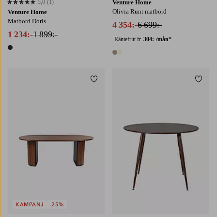
5,0
(1)
Venture Home
5,0 baserat på 1 st betyg
Olivia Runt matbord
Venture Home
Matbord Doris
4 354:-
6 699:-
1 234:-
1 899:-
Räntefritt fr.
304:-/mån
*
1 färg
2 färger
Lägg till i favoriter
Lägg t
KAMPANJ
-25%