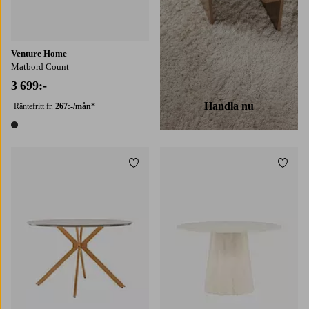
Venture Home
Matbord Count
3 699:-
Handla nu
Räntefritt fr.
267:-/mån
*
1 färg
Lägg till i favoriter
Lägg t