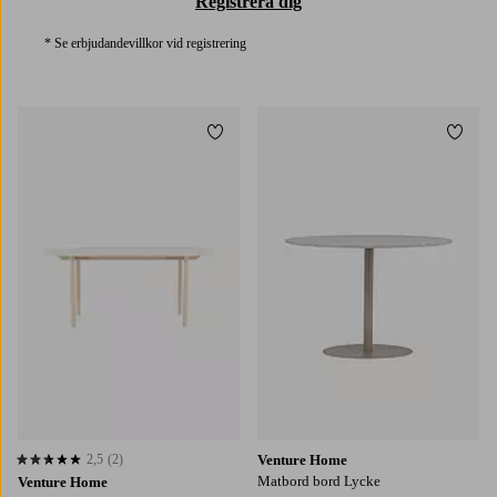
Registrera dig
* Se erbjudandevillkor vid registrering
Lägg till i favoriter
Lägg t
2,5
(2)
Venture Home
2,5 baserat på 2 st betyg
Matbord bord Lycke
Venture Home