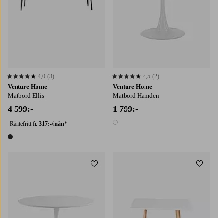
4,0
(3)
4,5
(2)
4,0 baserat på 3 st betyg
4,5 baserat på 2 st betyg
Venture Home
Venture Home
Matbord Ellis
Matbord Hamden
4 599:-
1 799:-
Räntefritt fr.
317:-/mån
*
1 färg
1 färg
Lägg till i favoriter
Lägg t