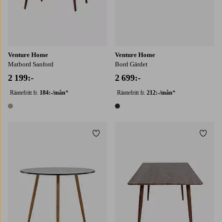
Venture Home
Venture Home
Matbord Sanford
Bord Gärdet
2 199:-
2 699:-
Räntefritt fr.
184:-/mån
*
Räntefritt fr.
212:-/mån
*
1 färg
1 färg
Lägg till i favoriter
Lägg t