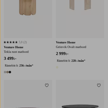
5,0
(2)
Venture Home
5,0 baserat på 2 st betyg
Grönvik Ovalt matbord
Venture Home
Tekla runt matbord
2 999:-
3 499:-
Räntefritt fr.
228:-/mån
*
Räntefritt fr.
256:-/mån
*
1 färg
3 färger
Lägg till i favoriter
Lägg t