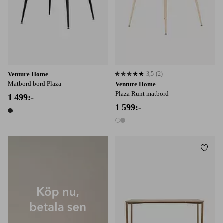
Venture Home
3,5
(2)
3,5 baserat på 2 st betyg
Matbord bord Plaza
Venture Home
Plaza Runt matbord
1 499:-
1 599:-
1 färg
2 färger
Lägg t