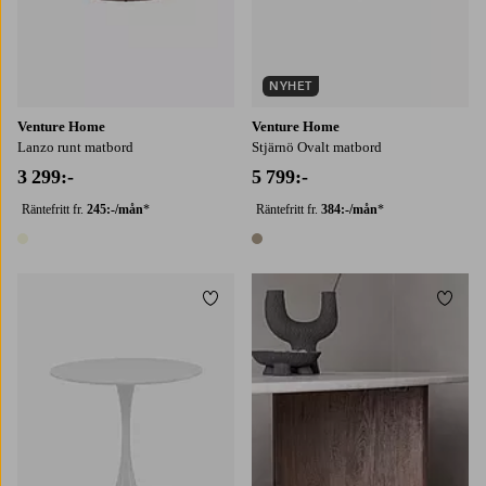
NYHET
Venture Home
Venture Home
Lanzo runt matbord
Stjärnö Ovalt matbord
3 299:-
5 799:-
Räntefritt fr.
245:-/mån
*
Räntefritt fr.
384:-/mån
*
1 färg
1 färg
Lägg till i favoriter
Lägg t