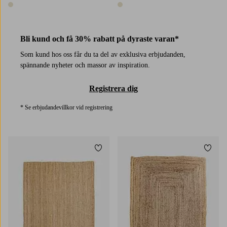
1 färg
1 färg
Bli kund och få 30% rabatt på dyraste varan*
Som kund hos oss får du ta del av exklusiva erbjudanden,
spännande nyheter och massor av inspiration.
Registrera dig
* Se erbjudandevillkor vid registrering
Lägg till i favoriter
Lägg t
160X230
200X300
60X90
65X135
120X180
180X240