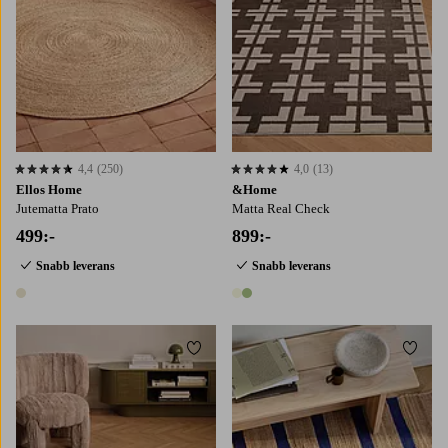
4,4
(250)
4,0
(13)
4,4 baserat på 250 st betyg
4,0 baserat på 13 st betyg
Ellos Home
&Home
Jutematta Prato
Matta Real Check
499:-
899:-
Snabb leverans
Snabb leverans
1 färg
2 färger
Lägg till i favoriter
Lägg t
130X190
160X230
200X290
240X290
160X230
200X300