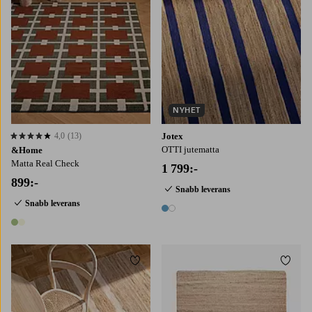
NYHET
4,0
(13)
Jotex
4,0 baserat på 13 st betyg
OTTI jutematta
&Home
Matta Real Check
1 799:-
899:-
Snabb leverans
Snabb leverans
2 färger
2 färger
Lägg till i favoriter
Lägg t
160X230
200X300
135X190
160X230
200X290