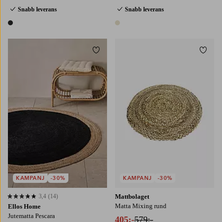
Snabb leverans
Snabb leverans
1 färg
1 färg
Lägg till i favoriter
Lägg t
120
160
KAMPANJ
-30%
KAMPANJ
-30%
3,4
(14)
Mattbolaget
3,4 baserat på 14 st betyg
Matta Mixing rund
Ellos Home
Jutematta Pescara
405:-
579:-