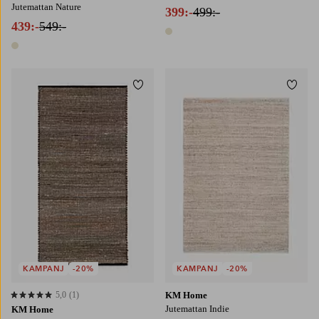
Jutemattan Nature
399:-
499:-
439:-
549:-
1 färg
1 färg
Lägg till i favoriter
Lägg t
75X150
75X230
160X230
200X300
KAMPANJ
-20%
KAMPANJ
-20%
5,0
(1)
KM Home
5,0 baserat på 1 st betyg
Jutemattan Indie
KM Home