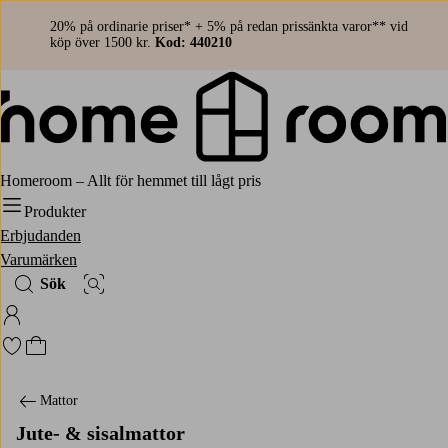
20% på ordinarie priser* + 5% på redan prissänkta varor** vid
köp över 1500 kr.
Kod: 440210
Homeroom – Allt för hemmet till lågt pris
Produkter
Erbjudanden
Varumärken
Sök
Bildsök
Logga in på Homeroom
Gå till favoritmarkerade produkter
Gå till kundvagnen
Mattor
Jute- & sisalmattor