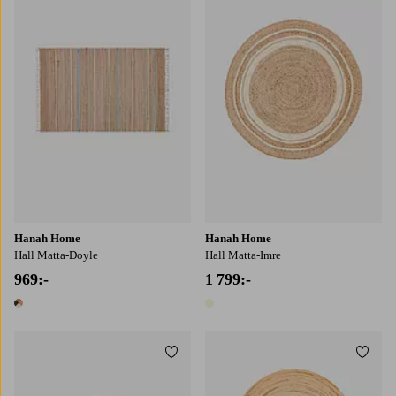
80X150
80X200
80X300
Hanah Home
Hanah Home
Hall Matta-Doyle
Hall Matta-Imre
969:-
1 799:-
1 färg
1 färg
Lägg till i favoriter
Lägg t