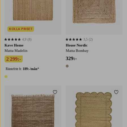
KOLLA PRISET
4,9
(8)
3,5
(2)
4,9 baserat på 8 st betyg
3,5 baserat på 2 st betyg
Kave Home
House Nordic
Matta Madelin
Matta Bombay
329:-
2 299:-
1 färg
Räntefritt fr.
189:-/mån
*
1 färg
Lägg till i favoriter
Lägg t
160X230
200X290