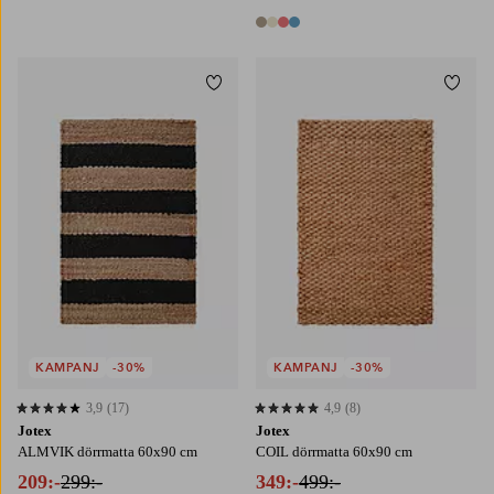
4 färger
Lägg till i favoriter
Lägg t
KAMPANJ
-30%
KAMPANJ
-30%
3,9
(17)
4,9
(8)
3,9 baserat på 17 st betyg
4,9 baserat på 8 st betyg
Jotex
Jotex
ALMVIK dörrmatta 60x90 cm
COIL dörrmatta 60x90 cm
209:-
299:-
349:-
499:-