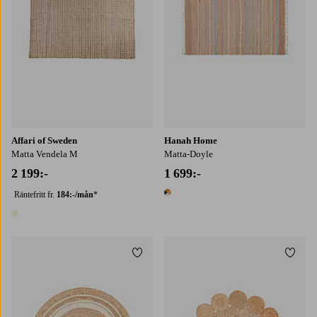
Affari of Sweden
Hanah Home
Matta Vendela M
Matta-Doyle
2 199:-
1 699:-
Räntefritt fr.
184:-/mån
*
1 färg
1 färg
Lägg till i favoriter
Lägg t
90X90
120