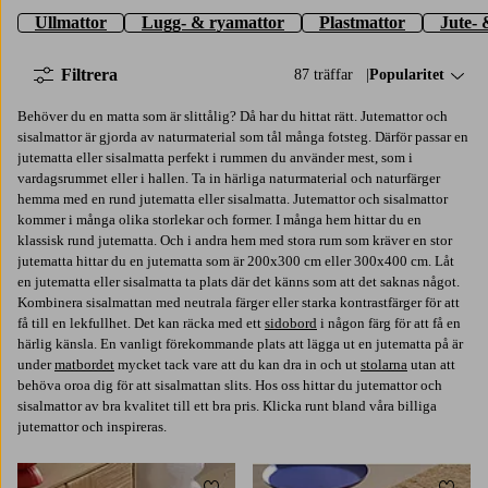
Ullmattor
Lugg- & ryamattor
Plastmattor
Jute- 
Filtrera
87 träffar
Sortera på:
Popularitet
Behöver du en matta som är slittålig? Då har du hittat rätt. Jutemattor och
sisalmattor är gjorda av naturmaterial som tål många fotsteg. Därför passar en
jutematta eller sisalmatta perfekt i rummen du använder mest, som i
vardagsrummet eller i hallen. Ta in härliga naturmaterial och naturfärger
hemma med en rund jutematta eller sisalmatta. Jutemattor och sisalmattor
kommer i många olika storlekar och former. I många hem hittar du en
klassisk rund jutematta. Och i andra hem med stora rum som kräver en stor
jutematta hittar du en jutematta som är 200x300 cm eller 300x400 cm. Låt
en jutematta eller sisalmatta ta plats där det känns som att det saknas något.
Kombinera sisalmattan med neutrala färger eller starka kontrastfärger för att
få till en lekfullhet. Det kan räcka med ett
sidobord
i någon färg för att få en
härlig känsla. En vanligt förekommande plats att lägga ut en jutematta på är
under
matbordet
mycket tack vare att du kan dra in och ut
stolarna
utan att
behöva oroa dig för att sisalmattan slits. Hos oss hittar du jutemattor och
sisalmattor av bra kvalitet till ett bra pris. Klicka runt bland våra billiga
jutemattor och inspireras.