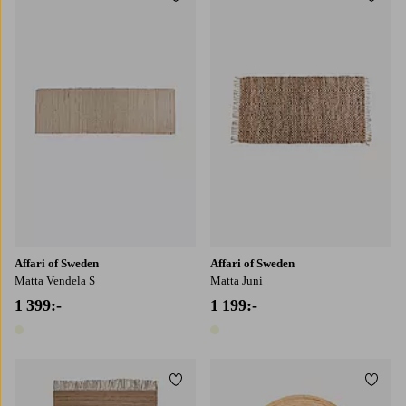
Lägg till i favoriter
Lägg t
Affari of Sweden
Affari of Sweden
Matta Vendela S
Matta Juni
1 399:-
1 199:-
1 färg
1 färg
Lägg till i favoriter
Lägg t