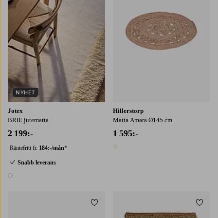
NYHET
Jotex
Hillerstorp
BRIE jutematta
Matta Amara Ø145 cm
2 199:-
1 595:-
Räntefritt fr.
184:-/mån
*
1 färg
Snabb leverans
1 färg
Lägg till i favoriter
Lägg t