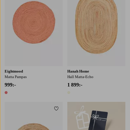
Eightmood
Hanah Home
Matta Pampas
Hall Matta-Echo
999:-
1 899:-
1 färg
1 färg
Lägg till i favoriter
90X90
120