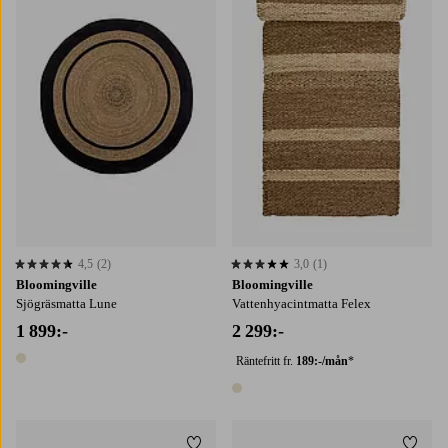
4,5
(2)
3,0
(1)
4,5 baserat på 2 st betyg
3,0 baserat på 1 st betyg
Bloomingville
Bloomingville
Sjögräsmatta Lune
Vattenhyacintmatta Felex
1 899:-
2 299:-
Räntefritt fr.
189:-/mån
*
1 färg
1 färg