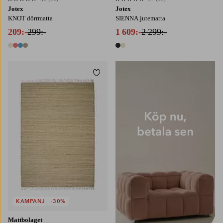
4,6 baserat på 36 st betyg
4,4 baserat på 18 st betyg
Jotex
Jotex
KNOT dörrmatta
SIENNA jutematta
209:-
299:-
1 609:-
2 299:-
4 färger
2 färger
Lägg till i favoriter
160X230
200X290
KAMPANJ
-30%
Mattbolaget