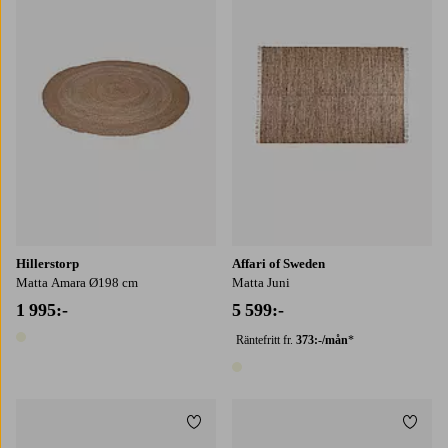
Hillerstorp
Affari of Sweden
Matta Amara Ø198 cm
Matta Juni
1 995:-
5 599:-
Räntefritt fr.
373:-/mån
*
1 färg
1 färg
Lägg till i favoriter
Lägg t