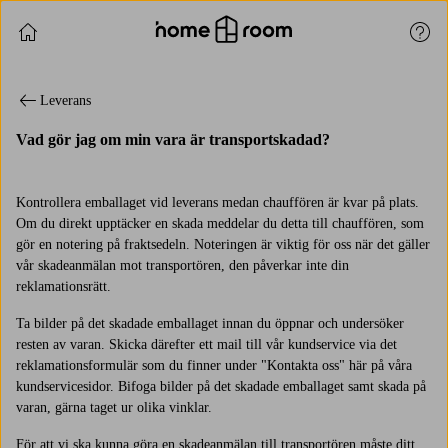
Fortsätt handla
Kund
Leverans
Vad gör jag om min vara är transportskadad?
Kontrollera emballaget vid leverans medan chauffören är kvar på plats.
Om du direkt upptäcker en skada meddelar du detta till chauffören, som
gör en notering på fraktsedeln. Noteringen är viktig för oss när det gäller
vår skadeanmälan mot transportören, den påverkar inte din
reklamationsrätt.
Ta bilder på det skadade emballaget innan du öppnar och undersöker
resten av varan. Skicka därefter ett mail till vår kundservice via det
reklamationsformulär som du finner under "Kontakta oss" här på våra
kundservicesidor. Bifoga bilder på det skadade emballaget samt skada på
varan, gärna taget ur olika vinklar.
För att vi ska kunna göra en skadeanmälan till transportören måste ditt