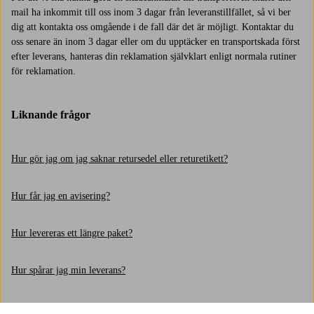
mail ha inkommit till oss inom 3 dagar från leveranstillfället, så vi ber
dig att kontakta oss omgående i de fall där det är möjligt. Kontaktar du
oss senare än inom 3 dagar eller om du upptäcker en transportskada först
efter leverans, hanteras din reklamation självklart enligt normala rutiner
för reklamation.
Liknande frågor
Hur gör jag om jag saknar retursedel eller returetikett?
Hur får jag en avisering?
Hur levereras ett längre paket?
Hur spårar jag min leverans?
Hur fungerar hemleverans av större/tyngre paket med Bring?