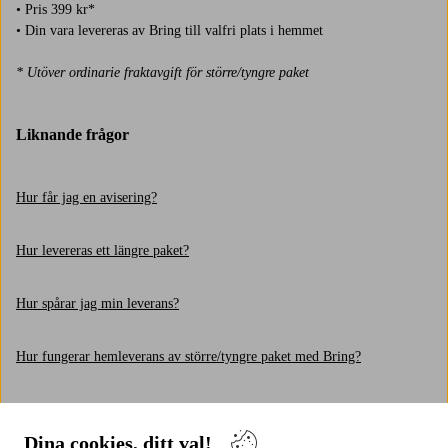
• Pris 399 kr*
• Din vara levereras av Bring till valfri plats i hemmet
* Utöver ordinarie fraktavgift för större/tyngre paket
Liknande frågor
Hur får jag en avisering?
Hur levereras ett längre paket?
Hur spårar jag min leverans?
Hur fungerar hemleverans av större/tyngre paket med Bring?
Hur fungerar hemleverans av ett mellanstort paket med PostNord?
Dina cookies, ditt val!