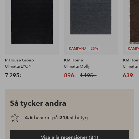
KAMPANJ
-25%
KAMP
InHouse Group
KM Home
KM Ho
Ullmatta LYON
Ullmatta Molly
Ullmatta
7 295:-
896:-
1 195:-
639:-
Så tycker andra
4.6
baserat på
214
st betyg
Visa alla recensioner (81)