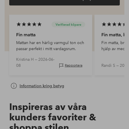
Verifierad köpare
Fin matta
Fin matta, br
Mattan har en härlig varmgul ton och
Fin matta, bra 
passar perfekt i mitt vardagsrum.
hjälp av medar
Kristina H —
2026-06-
08
Randi S —
2026
Rapportera
Information kring betyg
Inspireras av våra
kunders favoriter &
shoppa stilen