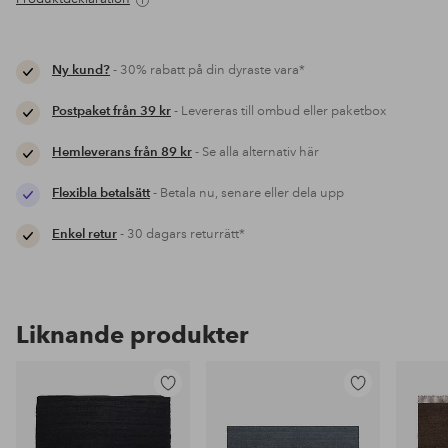
Ny kund?
- 30% rabatt på din dyraste vara*
Postpaket från 39 kr
- Levereras till ombud eller paketbox
Hemleverans från 89 kr
- Se alla alternativ här
Flexibla betalsätt
- Betala nu, senare eller dela upp
Enkel retur
- 30 dagars returrätt*
Liknande produkter
Lägg
Lägg
till
till
i
i
favoriter
favoriter