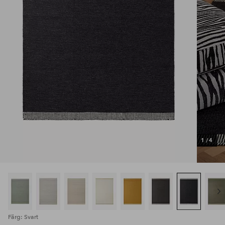
1
/
4
Färg: Svart