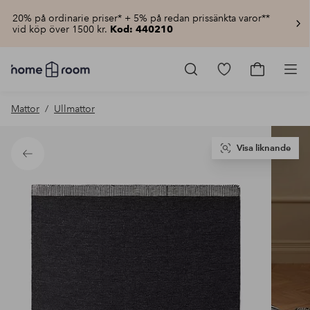
20% på ordinarie priser* + 5% på redan prissänkta varor**
vid köp över 1500 kr.
Kod: 440210
Homeroom
–
Gå
Gå
Pro
Allt
till
till
för
favoritmarkerad
kundvagn
Mattor
Ullmattor
hemmet
produkter
till
lågt
pris
Visa liknande
Tillbaka