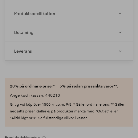
Produktspecifikation
Betalning
Leverans
20% på ordinarie priser* + 5% på redan prissänkta varor**.
Ange kod i kassan: 440210
Giltig vid köp över 1500 kr t.o.m. 9/8. * Gäller ordinarie pris. ** Gäller
nedsatta priser. Gäller ej på produkter märkta med "Outlet" eller
"Alltid lågt pris". Se fullständiga villkor i kassan.
Produktdeklaration