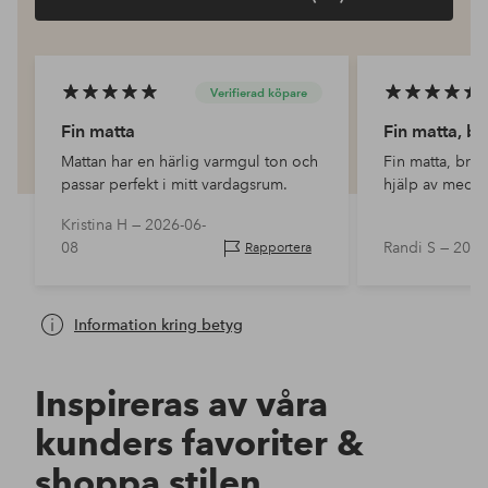
Verifierad köpare
Fin matta
Fin matta, br
Mattan har en härlig varmgul ton och
Fin matta, bra 
passar perfekt i mitt vardagsrum.
hjälp av medar
Kristina H —
2026-06-
08
Randi S —
2026
Rapportera
Information kring betyg
Inspireras av våra
kunders favoriter &
shoppa stilen