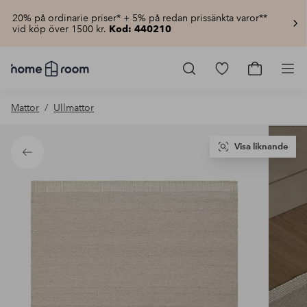
20% på ordinarie priser* + 5% på redan prissänkta varor**
vid köp över 1500 kr.
Kod: 440210
Homeroom
–
Gå
Gå
Pro
Allt
till
till
för
favoritmarkerad
kundvagn
Mattor
Ullmattor
hemmet
produkter
till
lågt
pris
Visa liknande
Tillbaka