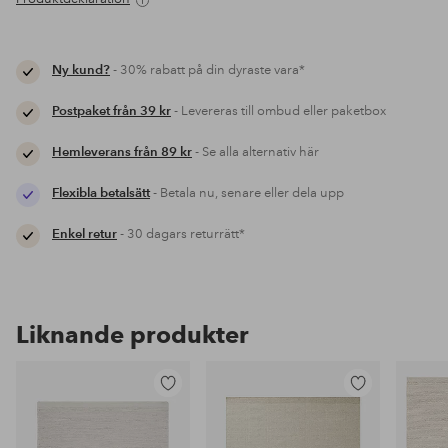
Ny kund?
- 30% rabatt på din dyraste vara*
Postpaket från 39 kr
- Levereras till ombud eller paketbox
Hemleverans från 89 kr
- Se alla alternativ här
Flexibla betalsätt
- Betala nu, senare eller dela upp
Enkel retur
- 30 dagars returrätt*
Liknande produkter
Lägg
Lägg
till
till
i
i
favoriter
favoriter