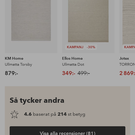
KAMPANJ
-30%
KAMP
KM Home
Ellos Home
Jotex
Ullmatta Torsby
Ullmatta Dot
879:-
349:-
499:-
2 869:
Så tycker andra
4.6
baserat på
214
st betyg
Visa alla recensioner (81)