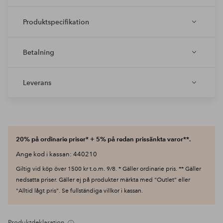
Produktspecifikation
Betalning
Leverans
20% på ordinarie priser* + 5% på redan prissänkta varor**.
Ange kod i kassan: 440210
Giltig vid köp över 1500 kr t.o.m. 9/8. * Gäller ordinarie pris. ** Gäller
nedsatta priser. Gäller ej på produkter märkta med "Outlet" eller
"Alltid lågt pris". Se fullständiga villkor i kassan.
Produktdeklaration