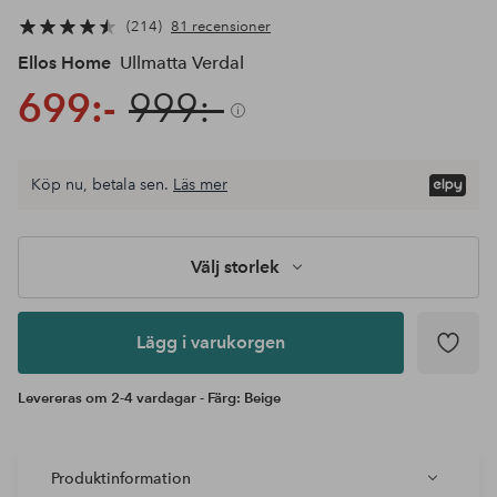
214
81 recensioner
Ellos Home
Ullmatta Verdal
699:-
999:-
Välj
Köp nu, betala sen.
Läs mer
storlek
Lägg i
varukorgen
Välj storlek
Lägg i varukorgen
Levereras om 2-4 vardagar - Färg: Beige
Produktinformation