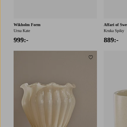
Wikholm Form
Affari of Sw
Urna Kate
Kruka Spiky
999:-
889:-
Lägg till i favoriter