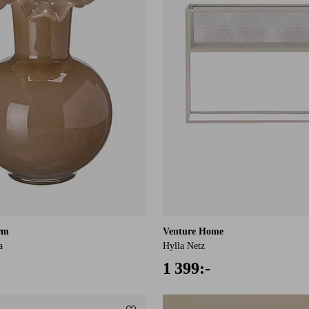
rm
Venture Home
a
Hylla Netz
1 399:-