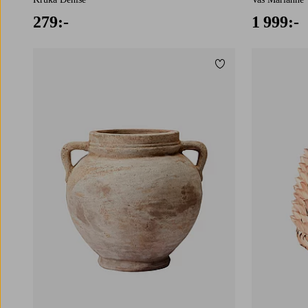
279:-
1 999:-
Lägg till i favoriter