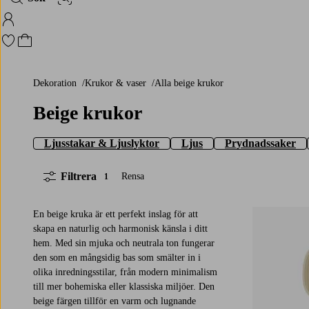
Bildsök
Logga in på Homeroom
Gå till favoritmarkerade produkter
Gå till kundvagnen
Dekoration
Krukor & vaser
Alla beige krukor
Beige krukor
Ljusstakar & Ljuslyktor
Ljus
Prydnadssaker
Filtrera
Rensa
1
En beige kruka är ett perfekt inslag för att
skapa en naturlig och harmonisk känsla i ditt
hem. Med sin mjuka och neutrala ton fungerar
den som en mångsidig bas som smälter in i
olika inredningsstilar, från modern minimalism
till mer bohemiska eller klassiska miljöer. Den
beige färgen tillför en varm och lugnande