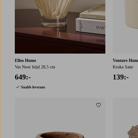
Ellos Home
Venture Hom
Vas Noor höjd 28,5 cm
Kruka Sane
649:-
139:-
Snabb leverans
Lägg till i favoriter