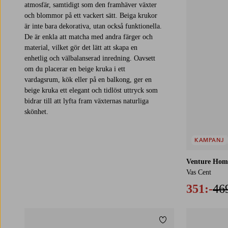
atmosfär, samtidigt som den framhäver växter
och blommor på ett vackert sätt. Beiga krukor
är inte bara dekorativa, utan också funktionella.
De är enkla att matcha med andra färger och
material, vilket gör det lätt att skapa en
enhetlig och välbalanserad inredning. Oavsett
om du placerar en beige kruka i ett
vardagsrum, kök eller på en balkong, ger en
beige kruka ett elegant och tidlöst uttryck som
bidrar till att lyfta fram växternas naturliga
skönhet.
KAMPANJ
Venture Hom
Vas Cent
351:-
46
Lägg till i favoriter