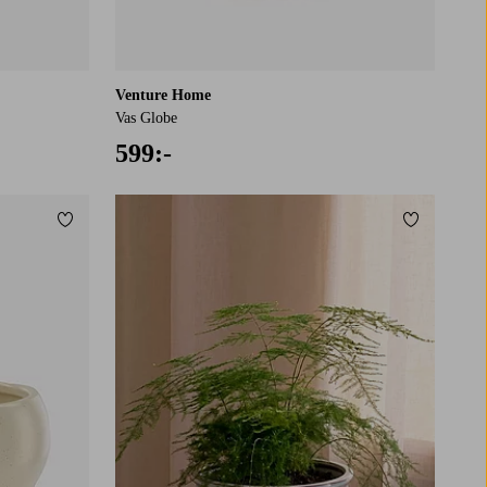
Venture Home
Vas Globe
599:-
Lägg till i favoriter
Lägg till i