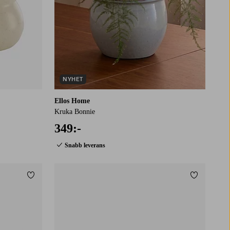
NYHET
Ellos Home
Kruka Bonnie
349:-
Snabb leverans
Lägg till i favoriter
Lägg till i