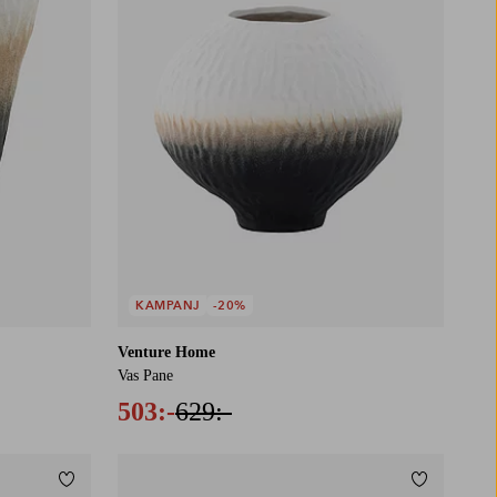
KAMPANJ
-20%
Venture Home
Vas Pane
503:-
629:-
Lägg till i favoriter
Lägg till i