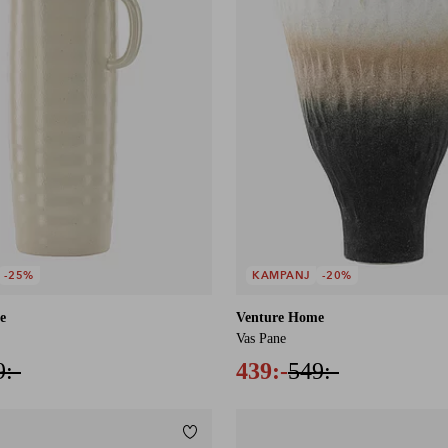
-25%
KAMPANJ
-20%
e
Venture Home
Vas Pane
9:-
439:-
549:-
Lägg till i favoriter