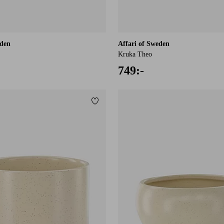
eden
Affari of Sweden
Kruka Theo
749:-
Lägg till i favoriter