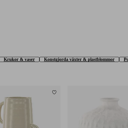
Krukor & vaser
Konstgjorda växter & plastblommor
Po
Lägg till i favoriter