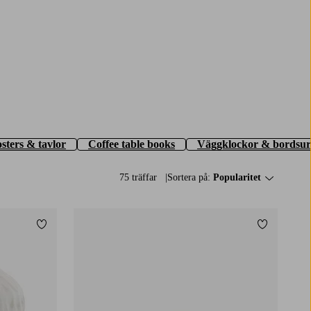
sters & tavlor
Coffee table books
Väggklockor & bordsur
75 träffar
Sortera på:
Popularitet
Lägg till i favoriter
Lägg till i