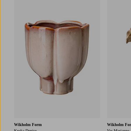
Wikholm Form
Wikholm Fo
Kruka Denise
Vas Marianne