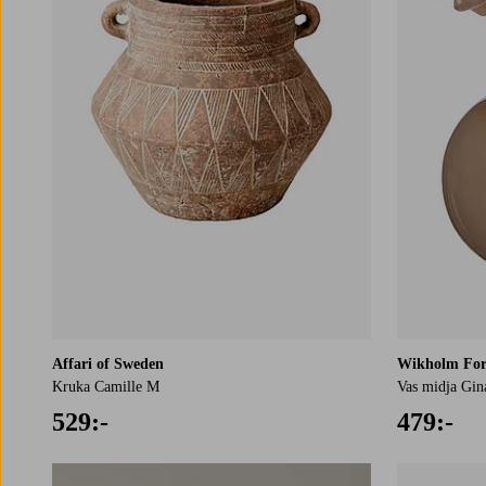
Affari of Sweden
Wikholm Fo
Kruka Camille M
Vas midja Gin
529:-
479:-