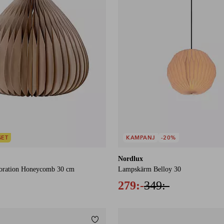
SET
KAMPANJ
-20%
Nordlux
oration Honeycomb 30 cm
Lampskärm Belloy 30
279:-
349:-
Lägg till i favoriter