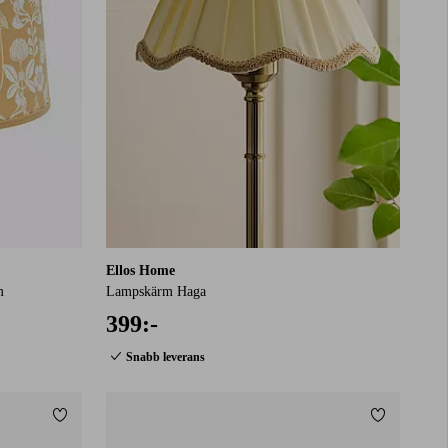
Ellos Home
m
Lampskärm Haga
399:-
Snabb leverans
Lägg till i favoriter
Lägg till i