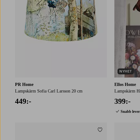
NYHET
PR Home
Ellos Home
Lampskärm Sofia Carl Larsson 20 cm
Lampskärm H
449:-
399:-
Snabb leve
Lägg till i favoriter