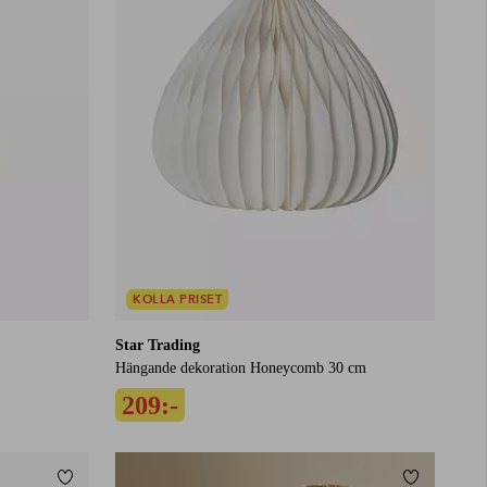
KOLLA PRISET
Star Trading
Hängande dekoration Honeycomb 30 cm
209:-
Lägg till i favoriter
Lägg till i