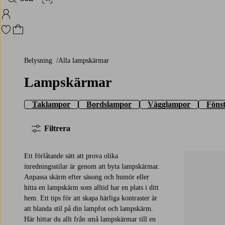
Bildsök
Logga in på Homeroom
Gå till favoritmarkerade produkter
Gå till kundvagnen
Belysning
Alla lampskärmar
Lampskärmar
Taklampor
Bordslampor
Vägglampor
Föns
Filtrera
Ett förlåtande sätt att prova olika
inredningsstilar är genom att byta lampskärmar.
Anpassa skärm efter säsong och humör eller
hitta en lampskärm som alltid har en plats i ditt
hem. Ett tips för att skapa härliga kontraster är
att blanda stil på din lampfot och lampskärm.
Här hittar du allt från små lampskärmar till en