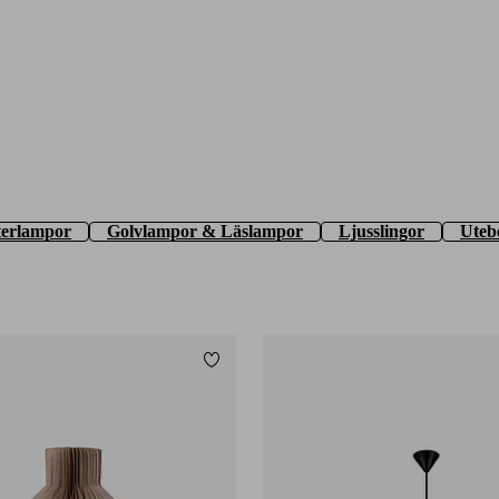
terlampor
Golvlampor & Läslampor
Ljusslingor
Uteb
Lägg till i favoriter