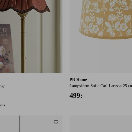
PR Home
aga
Lampskärm Sofia Carl Larsson 25 c
499:-
rans
Lägg till i favoriter