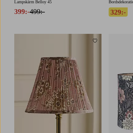
Lampskärm Belloy 45
Bordsdekorat
399:-
499:-
329:-
Lägg till i favoriter