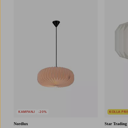
lampskärm bland vårt stora sortiment av billiga
lampskärmar.
KAMPANJ
-20%
KOLLA PRI
Nordlux
Star Trading