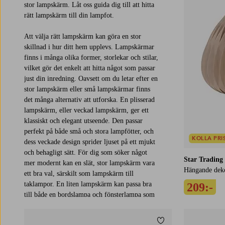
stor lampskärm. Låt oss guida dig till att hitta
rätt lampskärm till din lampfot.
Att välja rätt lampskärm kan göra en stor
skillnad i hur ditt hem upplevs. Lampskärmar
finns i många olika former, storlekar och stilar,
vilket gör det enkelt att hitta något som passar
just din inredning. Oavsett om du letar efter en
stor lampskärm eller små lampskärmar finns
det många alternativ att utforska. En plisserad
lampskärm, eller veckad lampskärm, ger ett
klassiskt och elegant utseende. Den passar
perfekt på både små och stora lampfötter, och
KOLLA PRI
dess veckade design sprider ljuset på ett mjukt
och behagligt sätt. För dig som söker något
Star Trading
mer modernt kan en slät, stor lampskärm vara
Hängande dek
ett bra val, särskilt som lampskärm till
taklampor. En liten lampskärm kan passa bra
209:-
till både en bordslampa och fönsterlampa som
oftast är lite mindre än till exempel en
golvlampa. Gör ett prisvärt val och hitta en ny
Lägg till i favoriter