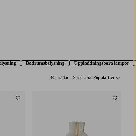
elysning
Badrumsbelysning
Uppladdningsbara lampor
403 träffar
Sortera på:
Popularitet
Lägg till i favoriter
Lägg till i