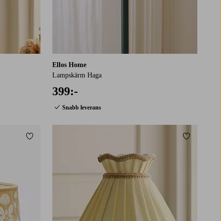
Ellos Home
Lampskärm Haga
399:-
Snabb leverans
Lägg till i favoriter
Lägg till i