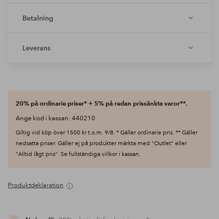
Betalning
Leverans
20% på ordinarie priser* + 5% på redan prissänkta varor**.
Ange kod i kassan: 440210
Giltig vid köp över 1500 kr t.o.m. 9/8. * Gäller ordinarie pris. ** Gäller
nedsatta priser. Gäller ej på produkter märkta med "Outlet" eller
"Alltid lågt pris". Se fullständiga villkor i kassan.
Produktdeklaration