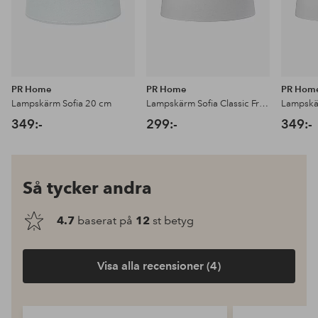
PR Home
PR Home
PR Hom
Lampskärm Sofia 20 cm
Lampskärm Sofia Classic Franza 25 cm
349:-
299:-
349:-
Så tycker andra
4.7
baserat på
12
st betyg
Visa alla recensioner (4)