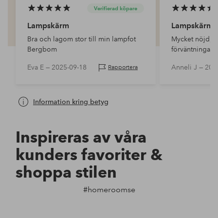
Verifierad köpare
Lampskärm
Lampskärm
Bra och lagom stor till min lampfot
Mycket nöjd, 
Bergbom
förväntningarn
Eva E —
2025-09-18
Anneli J —
202
Rapportera
Information kring betyg
Inspireras av våra
kunders favoriter &
shoppa stilen
#homeroomse