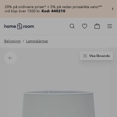
20% på ordinarie priser* + 5% på redan prissänkta varor**
vid köp över 1500 kr.
Kod: 440210
Homeroom
–
Gå
Gå
Pro
Allt
till
till
för
favoritmarkerad
kundvagn
Belysning
Lampskärmar
hemmet
produkter
till
lågt
pris
Visa liknande
Tillbaka