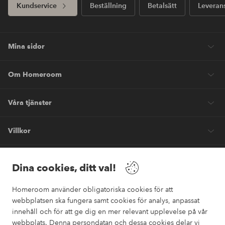
Kundservice
Beställning
Betalsätt
Leveran
Mina sidor
Om Homeroom
Våra tjänster
Villkor
Vänner
Dina cookies, ditt val!
Homeroom använder obligatoriska cookies för att
webbplatsen ska fungera samt cookies för analys, anpassat
innehåll och för att ge dig en mer relevant upplevelse på vår
webbplats. Denna persondatan och dessa cookies delar vi