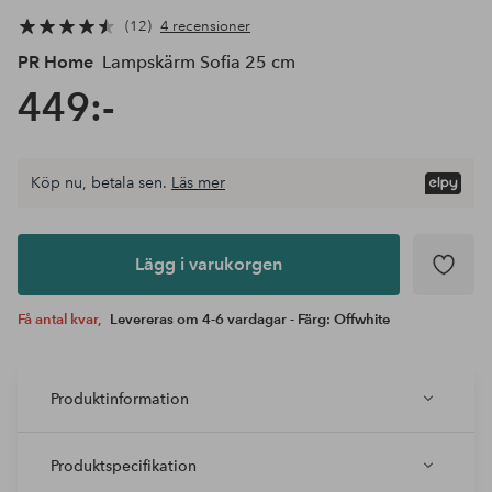
12
4 recensioner
PR Home
Lampskärm Sofia 25 cm
449:-
Köp nu, betala sen.
Läs mer
Lägg i
varukorgen
Lägg i varukorgen
Få antal kvar,
Levereras om 4-6 vardagar - Färg: Offwhite
Produktinformation
Produktspecifikation