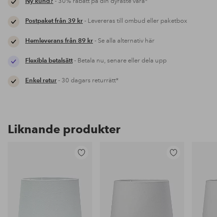
Ny kund?
- 30% rabatt på din dyraste vara*
Postpaket från 39 kr
- Levereras till ombud eller paketbox
Hemleverans från 89 kr
- Se alla alternativ här
Flexibla betalsätt
- Betala nu, senare eller dela upp
Enkel retur
- 30 dagars returrätt*
Liknande produkter
Lägg
Lägg
till
till
i
i
favoriter
favoriter