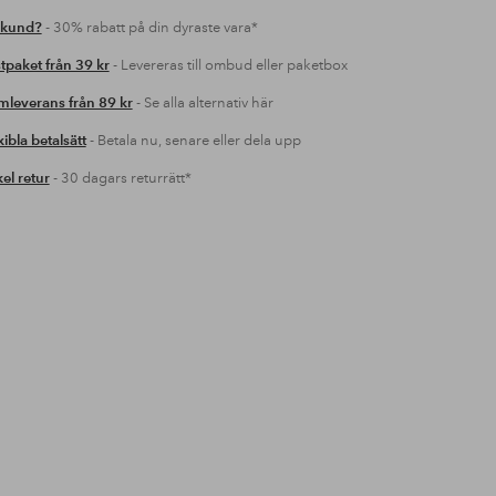
 kund?
- 30% rabatt på din dyraste vara*
tpaket från 39 kr
- Levereras till ombud eller paketbox
leverans från 89 kr
- Se alla alternativ här
xibla betalsätt
- Betala nu, senare eller dela upp
el retur
- 30 dagars returrätt*