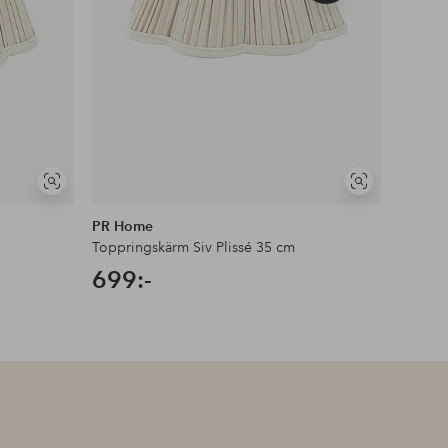
produkt
Visa
Visa
liknande
liknande
PR Home
Aneta L
Toppringskärm Siv Plissé 35 cm
Skärm F
699:-
319: