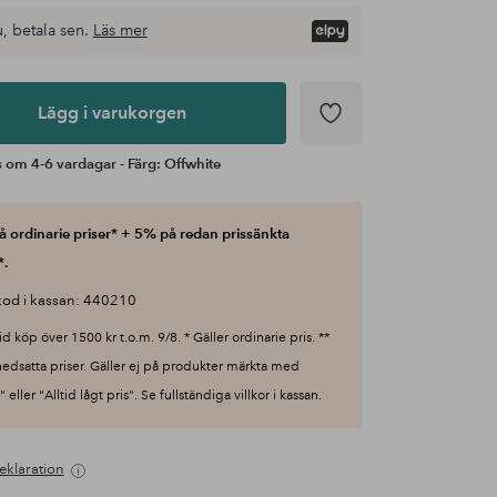
, betala sen.
Läs mer
Lägg i varukorgen
 om 4-6 vardagar - Färg: Offwhite
 ordinarie priser* + 5% på redan prissänkta
*.
od i kassan: 440210
id köp över 1500 kr t.o.m. 9/8. * Gäller ordinarie pris. **
nedsatta priser. Gäller ej på produkter märkta med
 eller "Alltid lågt pris". Se fullständiga villkor i kassan.
eklaration