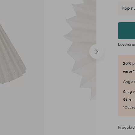
Köp nu
Levereras
Nästa
produkt
20% på
varor*
Ange k
Giltig v
Gäller 
"Outlet"
Produktd