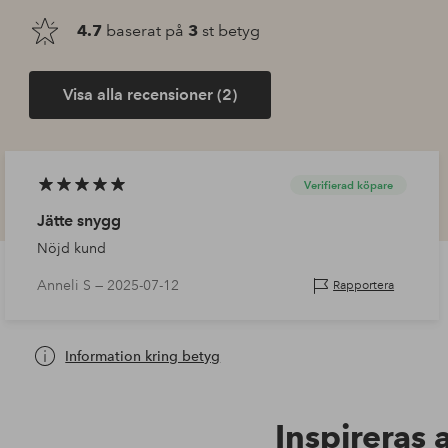
4.7
baserat på
3
st betyg
Visa alla recensioner (2)
Verifierad köpare
Jätte snygg
Nöjd kund
Anneli S —
2025-07-12
Rapportera
Information kring betyg
Inspireras 