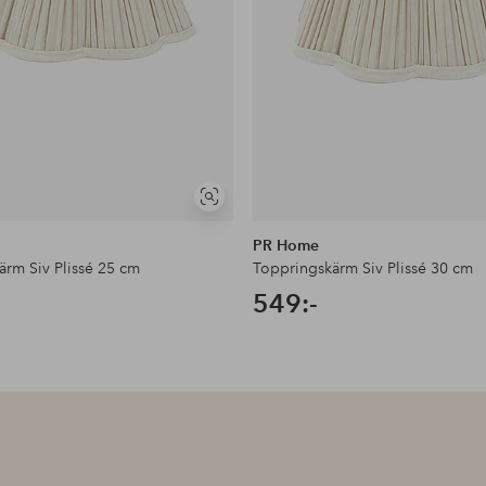
Visa
liknande
PR Home
ärm Siv Plissé 25 cm
Toppringskärm Siv Plissé 30 cm
549:-