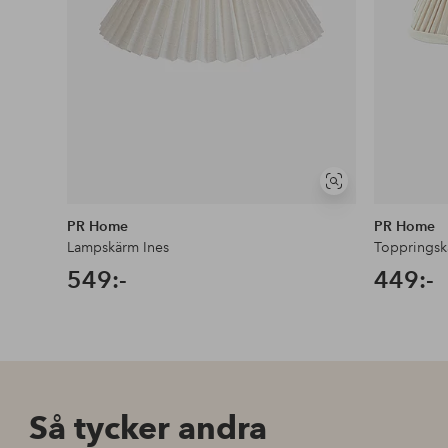
Visa
liknande
PR Home
PR Home
Lampskärm Ines
Toppringsk
549:-
449:-
Så tycker andra