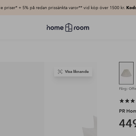
e priser* + 5% på redan prissänkta varor** vid köp över 1500 kr.
Kod
Homeroom
–
Allt
för
hemmet
till
lågt
pris
Visa liknande
Färg: Off
PR Ho
449