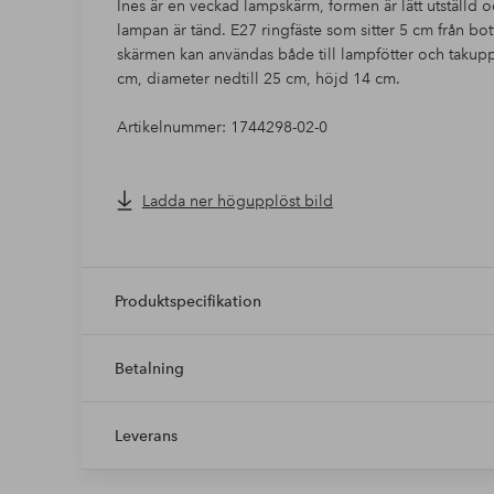
Ines är en veckad lampskärm, formen är lätt utställd o
lampan är tänd. E27 ringfäste som sitter 5 cm från bot
skärmen kan användas både till lampfötter och takupp
cm, diameter nedtill 25 cm, höjd 14 cm.
Artikelnummer: 1744298-02-0
Ladda ner högupplöst bild
Produktspecifikation
Betalning
Leverans