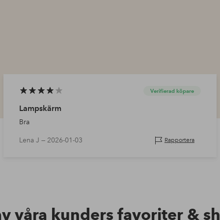
Verifierad köpare
Lampskärm
Bra
Lena J —
2026-01-03
Rapportera
av våra kunders favoriter & s