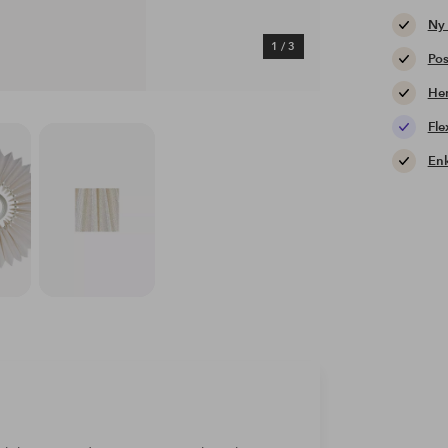
Ny
1
/
3
Pos
Hem
Fle
Enk