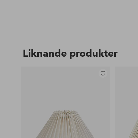
Liknande produkter
Lägg
till
i
favoriter