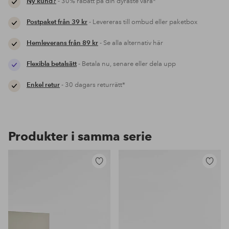
Ny kund?
- 30% rabatt på din dyraste vara*
Postpaket från 39 kr
- Levereras till ombud eller paketbox
Hemleverans från 89 kr
- Se alla alternativ här
Flexibla betalsätt
- Betala nu, senare eller dela upp
Enkel retur
- 30 dagars returrätt*
Produkter i samma serie
Lägg
Lägg
till
till
i
i
favoriter
favoriter