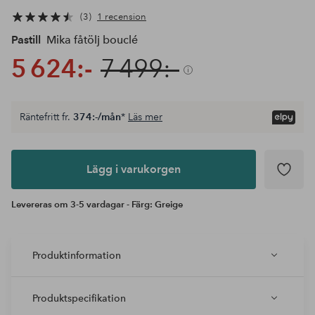
3
1 recension
Pastill
Mika fåtölj bouclé
5 624:-
7 499:-
Räntefritt fr.
374:-/mån
*
Läs mer
Lägg i
varukorgen
Lägg i varukorgen
Levereras om 3-5 vardagar - Färg: Greige
Produktinformation
Produktspecifikation