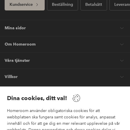
Kundservice
Beställning
Betalsätt
Leveran
Mina sidor
Om Homeroom
Våra tjänster
Villkor
Vänner
Dina cookies, ditt val!
Homeroom använder obligatoriska cookies för att
webbplatsen ska fungera samt cookies för analys, anpassat
innehåll och för att ge dig en mer relevant upplevelse på vår
webbplats. Denna persondatan och dessa cookies delar vi