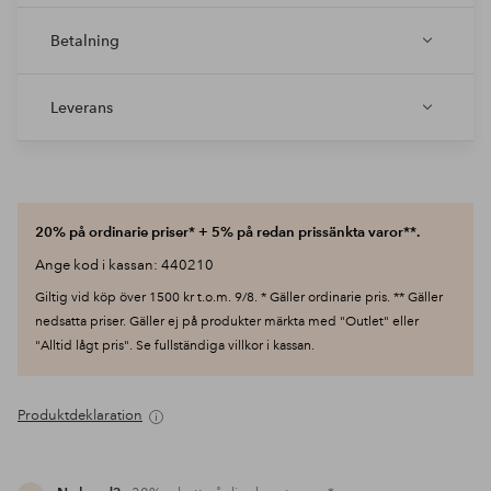
Betalning
Leverans
20% på ordinarie priser* + 5% på redan prissänkta varor**.
Ange kod i kassan: 440210
Giltig vid köp över 1500 kr t.o.m. 9/8. * Gäller ordinarie pris. ** Gäller
nedsatta priser. Gäller ej på produkter märkta med "Outlet" eller
"Alltid lågt pris". Se fullständiga villkor i kassan.
Produktdeklaration