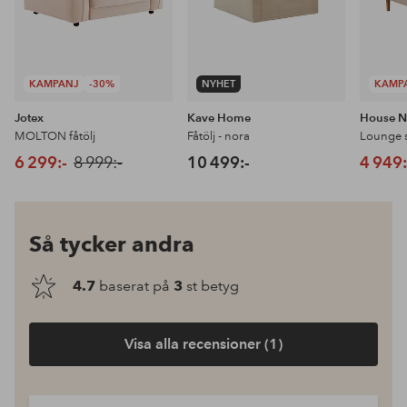
KAMPANJ
-30%
NYHET
KAMP
Jotex
Kave Home
House N
MOLTON fåtölj
Fåtölj - nora
Lounge s
6 299:-
8 999:-
10 499:-
4 949:
Så tycker andra
4.7
baserat på
3
st betyg
Visa alla recensioner (1)