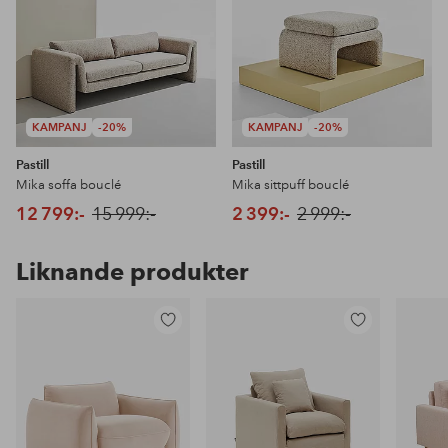
KAMPANJ
-20%
KAMPANJ
-20%
Pastill
Pastill
Mika soffa bouclé
Mika sittpuff bouclé
12 799:-
15 999:-
2 399:-
2 999:-
Liknande produkter
Lägg
Lägg
till
till
i
i
favoriter
favoriter