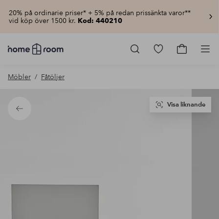
20% på ordinarie priser* + 5% på redan prissänkta varor**
vid köp över 1500 kr.
Kod: 440210
Homeroom
–
Gå
Gå
Pro
Allt
till
till
för
favoritmarkerad
kundvagn
Möbler
Fåtöljer
hemmet
produkter
till
lågt
pris
Visa liknande
Tillbaka