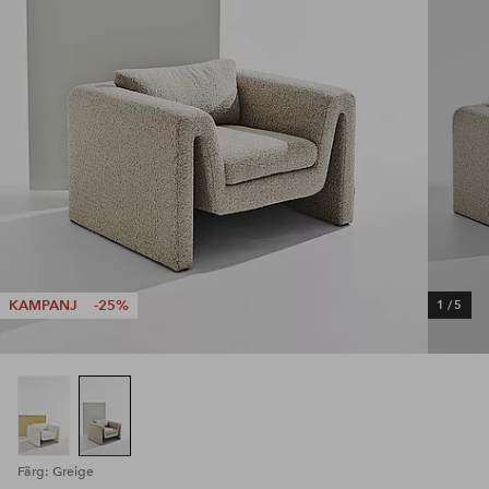
KAMPANJ
-25%
1
/
5
Färg: Greige