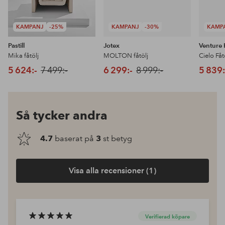
KAMPANJ
-25%
KAMPANJ
-30%
KAMP
Pastill
Jotex
Venture
Mika fåtölj
MOLTON fåtölj
Cielo Fåt
5 624:-
7 499:-
6 299:-
8 999:-
5 839:
Så tycker andra
4.7
baserat på
3
st betyg
Visa alla recensioner (1)
Verifierad köpare