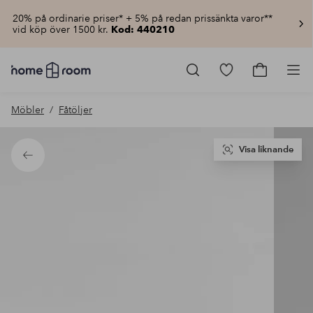
20% på ordinarie priser* + 5% på redan prissänkta varor**
vid köp över 1500 kr.
Kod: 440210
Homeroom
–
Gå
Gå
Pro
Allt
till
till
för
favoritmarkerad
kundvagn
Möbler
Fåtöljer
hemmet
produkter
till
lågt
pris
Visa liknande
Tillbaka