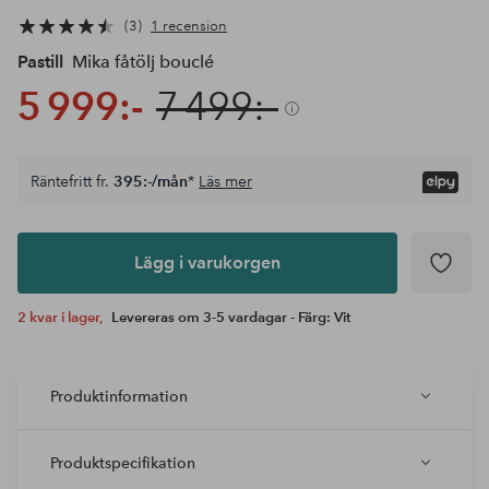
3
1 recension
Pastill
Mika fåtölj bouclé
5 999:-
7 499:-
Räntefritt fr.
395:-/mån
*
Läs mer
Lägg i
varukorgen
Lägg i varukorgen
2 kvar i lager,
Levereras om 3-5 vardagar - Färg: Vit
Produktinformation
Produktspecifikation