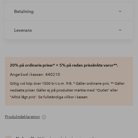
Betalning
Leverans
20% på ordinarie priser* + 5% på redan prissänkta varor**.
Ange kod i kassan: 440210
Giltig vid köp över 1500 kr t.o.m. 9/8. * Gäller ordinarie pris. ** Gäller
nedsatta priser. Gäller ej på produkter märkta med "Outlet" eller
"Alltid lågt pris". Se fullständiga villkor i kassan.
Produktdeklaration