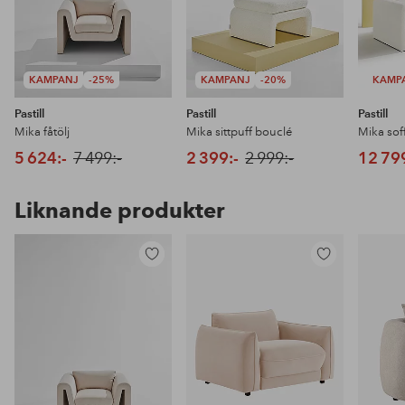
KAMPANJ
-25%
KAMPANJ
-20%
KAMP
Pastill
Pastill
Pastill
Mika fåtölj
Mika sittpuff bouclé
Mika sof
5 624:-
7 499:-
2 399:-
2 999:-
12 79
Liknande produkter
Lägg
Lägg
till
till
i
i
favoriter
favoriter