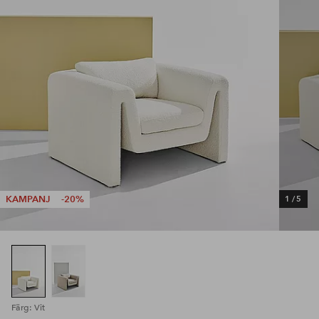
KAMPANJ
-20%
1
/
5
Färg: Vit