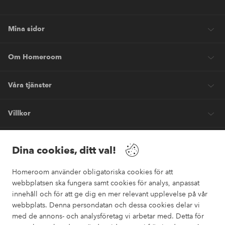
Mina sidor
Om Homeroom
Våra tjänster
Villkor
Vänner
Dina cookies, ditt val!
Homeroom använder obligatoriska cookies för att
webbplatsen ska fungera samt cookies för analys, anpassat
innehåll och för att ge dig en mer relevant upplevelse på vår
webbplats. Denna persondatan och dessa cookies delar vi
Säkra betalningar
med de annons- och analysföretag vi arbetar med. Detta för
Vill du veta mer om
våra betalalternativ
?