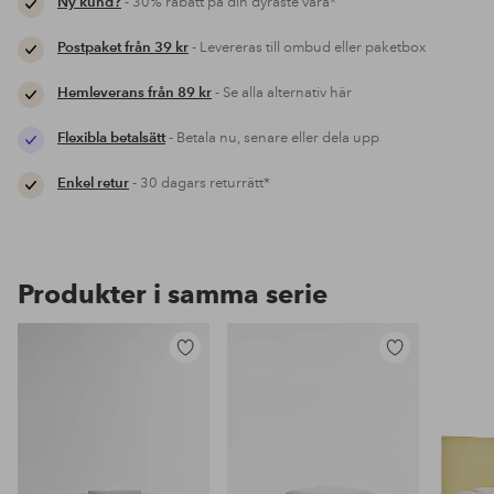
Ny kund?
- 30% rabatt på din dyraste vara*
Postpaket från 39 kr
- Levereras till ombud eller paketbox
Hemleverans från 89 kr
- Se alla alternativ här
Flexibla betalsätt
- Betala nu, senare eller dela upp
Enkel retur
- 30 dagars returrätt*
Produkter i samma serie
Lägg
Lägg
till
till
i
i
favoriter
favoriter