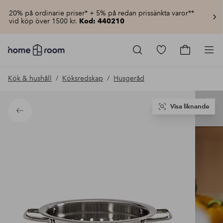
20% på ordinarie priser* + 5% på redan prissänkta varor**
vid köp över 1500 kr.
Kod: 440210
Homeroom
–
Gå
Gå
Pro
Allt
till
till
för
favoritmarkerad
kundvagn
Kök & hushåll
Köksredskap
Husgeråd
hemmet
produkter
till
lågt
pris
Visa liknande
Tillbaka