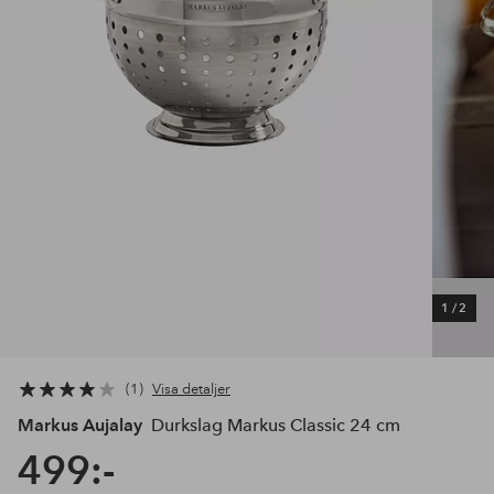
1
/
2
1
Visa detaljer
Markus Aujalay
Durkslag Markus Classic 24 cm
499:-