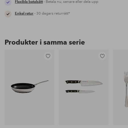
Flexibla betalsätt
- Betala nu, senare eller dela upp
Enkel retur
- 30 dagars returrätt*
Produkter i samma serie
Lägg
Lägg
till
till
i
i
favoriter
favoriter