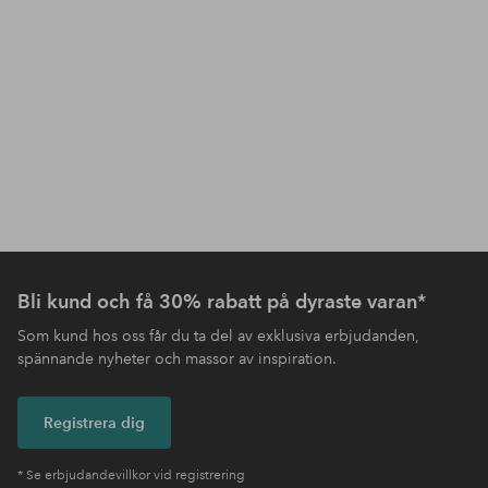
Bli kund och få 30% rabatt på dyraste varan*
Som kund hos oss får du ta del av exklusiva erbjudanden,
spännande nyheter och massor av inspiration.
Registrera dig
* Se erbjudandevillkor vid registrering