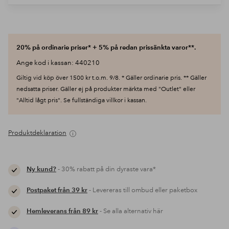
20% på ordinarie priser* + 5% på redan prissänkta varor**.
Ange kod i kassan: 440210
Giltig vid köp över 1500 kr t.o.m. 9/8. * Gäller ordinarie pris. ** Gäller
nedsatta priser. Gäller ej på produkter märkta med "Outlet" eller
"Alltid lågt pris". Se fullständiga villkor i kassan.
Produktdeklaration
Ny kund?
- 30% rabatt på din dyraste vara*
Postpaket från 39 kr
- Levereras till ombud eller paketbox
Hemleverans från 89 kr
- Se alla alternativ här