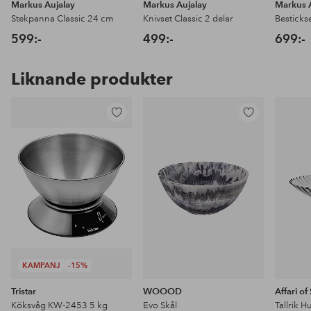
Markus Aujalay
Markus Aujalay
Markus 
Stekpanna Classic 24 cm
Knivset Classic 2 delar
Besticks
599:-
499:-
699:-
Liknande produkter
Lägg
Lägg
till
till
i
i
favoriter
favoriter
KAMPANJ
-15%
Tristar
WOOOD
Affari o
Köksvåg KW-2453 5 kg
Evo Skål
Tallrik 