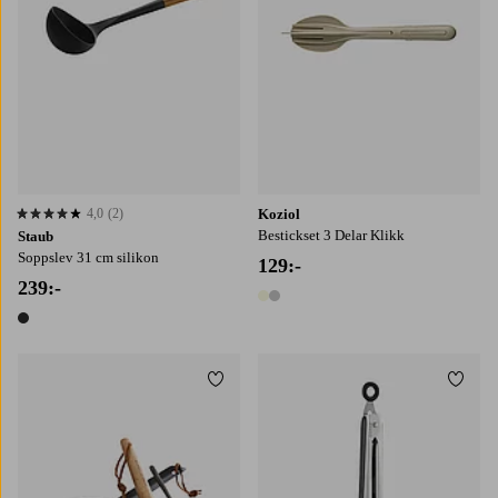
4,0
(2)
Koziol
4,0 baserat på 2 st betyg
Bestickset 3 Delar Klikk
Staub
Soppslev 31 cm silikon
129:-
239:-
2 färger
1 färg
Lägg till i favoriter
Lägg t