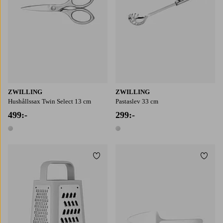
ZWILLING
ZWILLING
Hushållssax Twin Select 13 cm
Pastaslev 33 cm
499:-
299:-
1 färg
1 färg
Lägg till i favoriter
Lägg t