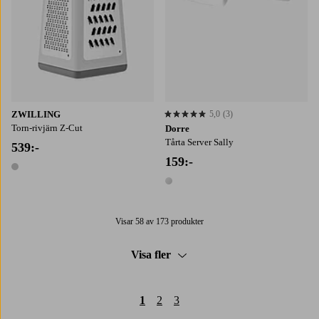
ZWILLING
5,0
(3)
5,0 baserat på 3 st betyg
Torn-rivjärn Z-Cut
Dorre
Tårta Server Sally
539:-
159:-
1 färg
1 färg
Visar 58 av 173 produkter
Visa fler
1
2
3