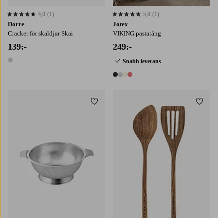
4,0
(1)
5,0
(1)
4,0 baserat på 1 st betyg
5,0 baserat på 1 st betyg
Dorre
Jotex
Cracker för skaldjur Skai
VIKING pastatång
139:-
249:-
Snabb leverans
1 färg
4 färger
Lägg till i favoriter
Lägg t