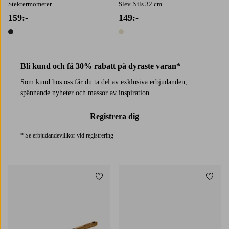
Stektermometer
Slev Nils 32 cm
159:-
149:-
1 färg
1 färg
Bli kund och få 30% rabatt på dyraste varan*
Som kund hos oss får du ta del av exklusiva erbjudanden,
spännande nyheter och massor av inspiration.
Registrera dig
* Se erbjudandevillkor vid registrering
Lägg till i favoriter
Lägg t