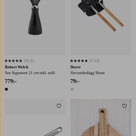
5,0
(1)
3,7
(3)
5,0 baserat på 1 st betyg
3,7 baserat på 3 st betyg
Robert Welch
Dorre
Sax Signature 21 cm inkl. ställ
Slevunderlägg Sloan
779:-
79:-
1 färg
1 färg
Lägg till i favoriter
Lägg t