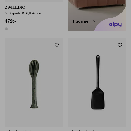
ZWILLING
Stekspade BBQ+ 43 cm
479:-
Läs mer
1 färg
Lägg till i favoriter
Lägg t