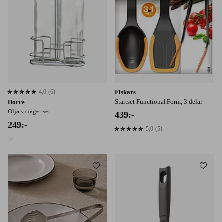
4,0
(6)
Fiskars
4,0 baserat på 6 st betyg
Startset Functional Form, 3 delar
Dorre
Olja vinäger set
439:-
249:-
5,0
(5)
5,0 baserat på 5 st betyg
1 färg
Lägg till i favoriter
Lägg t