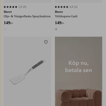
2,6
(9)
4,8
(4)
2,6 baserat på 9 st betyg
4,8 baserat på 4 st betyg
Dorre
Dorre
Olje- & Vinägerflaska Sprayfunktion
Vitlökspress Garli
149:-
149:-
1 färg
1 färg
Lägg till i favoriter