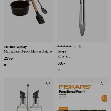
Markus Aujalay
4,4
(8)
4,4 baserat på 8 st betyg
Marinadeset 3-pack Markus Aujalay
Dorre
Kökstång
299:-
69:-
1 färg
1 färg
Lägg till i favoriter
Lägg t