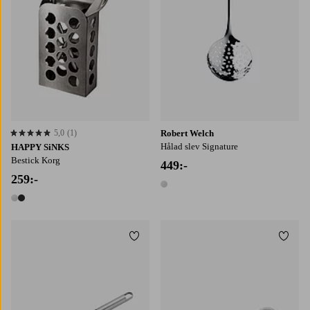
5,0
(1)
Robert Welch
5,0 baserat på 1 st betyg
Hålad slev Signature
HAPPY SiNKS
Bestick Korg
449:-
259:-
1 färg
2 färger
Lägg till i favoriter
Lägg t