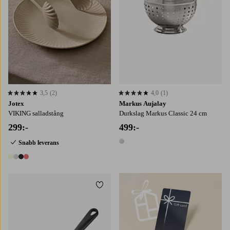
3,5
(2)
4,0
(1)
3,5 baserat på 2 st betyg
4,0 baserat på 1 st betyg
Jotex
Markus Aujalay
VIKING salladstång
Durkslag Markus Classic 24 cm
299:-
499:-
Snabb leverans
1 färg
4 färger
Lägg till i favoriter