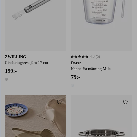
ZWILLING
4,6
(5)
4,6 baserat på 5 st betyg
Ciselering/zest järn 17 cm
Dorre
Kanna för mätning Mila
199:-
79:-
1 färg
1 färg
Lägg till i favoriter
Lägg t