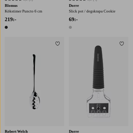
5,0 baserat på 1 st betyg
5,0 baserat på 4 st betyg
Blomus
Dorre
Kökstimer Puncto 6 cm
Slick pot / degskrapa Cookie
219:-
69:-
1 färg
1 färg
Lägg till i favoriter
Lägg t
Robert Welch
Dorre