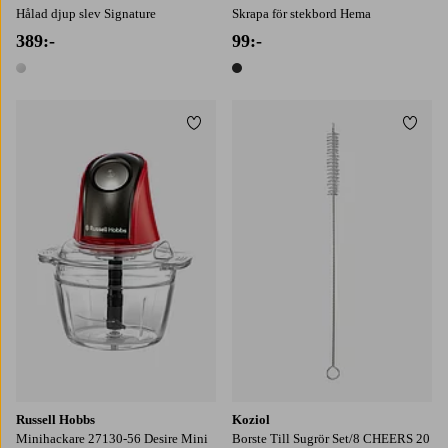
Hålad djup slev Signature
Skrapa för stekbord Hema
389:-
99:-
1 färg
1 färg
Lägg till i favoriter
Lägg t
Russell Hobbs
Koziol
Minihackare 27130-56 Desire Mini
Borste Till Sugrör Set/8 CHEERS 20