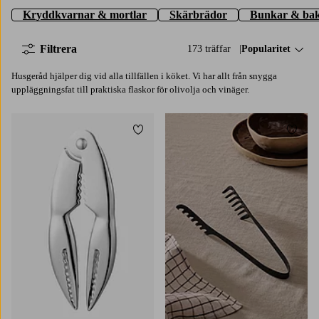
Kryddkvarnar & mortlar
Skärbrädor
Bunkar & bak
Filtrera
173 träffar
Sortera på:
Popularitet
Husgeråd hjälper dig vid alla tillfällen i köket. Vi har allt från snygga
uppläggningsfat till praktiska flaskor för olivolja och vinäger.
Lägg till i favoriter
Lägg t