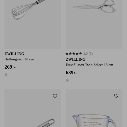
ZWILLING
5,0
(1)
5,0 baserat på 1 st betyg
Ballongvisp 28 cm
ZWILLING
Hushållssax Twin Select 18 cm
269:-
639:-
1 färg
1 färg
Lägg till i favoriter
Lägg t