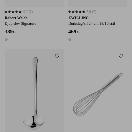
4,0
(1)
3,0
(2)
4,0 baserat på 1 st betyg
3,0 baserat på 2 st betyg
Robert Welch
ZWILLING
Djup slev Signature
Durkslag/sil 24 cm 18/10 stål
389:-
469:-
1 färg
1 färg
Lägg till i favoriter
Lägg t