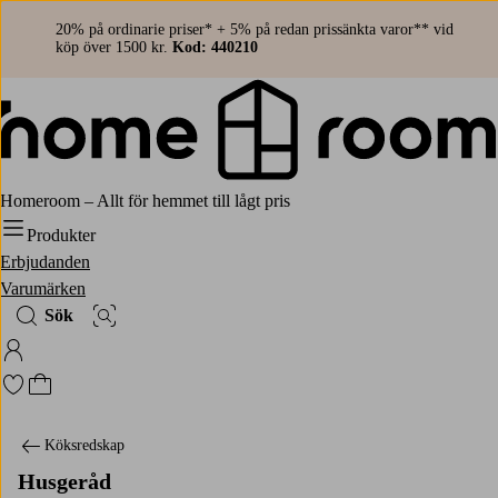
20% på ordinarie priser* + 5% på redan prissänkta varor** vid
köp över 1500 kr.
Kod: 440210
Homeroom – Allt för hemmet till lågt pris
Produkter
Erbjudanden
Varumärken
Sök
Bildsök
Logga in på Homeroom
Gå till favoritmarkerade produkter
Gå till kundvagnen
Köksredskap
Husgeråd