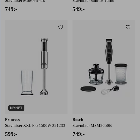
Stavmixer MSM4W410
Stavmixer Sunrise Turbo
749:-
549:-
Lägg till i favoriter
Lägg t
NYHET
Princess
Bosch
Stavmixer XXL Pro 1500W 221233
Stavmixer MSM2650B
599:-
749:-