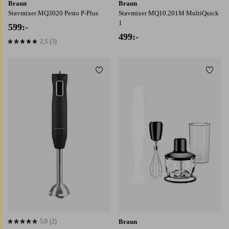
Braun
Braun
Stavmixer MQ3020 Pesto P-Plus
Stavmixer MQ10.201M MultiQuick
1
599:-
499:-
2,3
(3)
2,3 baserat på 3 st betyg
Lägg till i favoriter
Lägg t
5,0
(2)
Braun
5,0 baserat på 2 st betyg