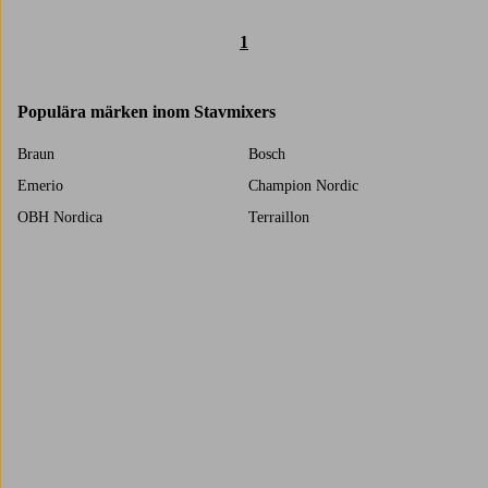
1
Populära märken inom Stavmixers
Braun
Bosch
Emerio
Champion Nordic
OBH Nordica
Terraillon
Tristar
Philips
Princess
Severin
Trustpilot