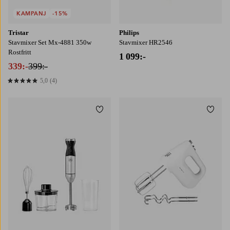
KAMPANJ
-15%
Tristar
Philips
Stavmixer Set Mx-4881 350w
Stavmixer HR2546
Rostfritt
1 099:-
339:-
399:-
5,0
(4)
5,0 baserat på 4 st betyg
Lägg till i favoriter
Lägg t