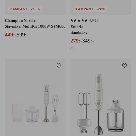
KAMPANJ
-25%
KAMPANJ
-20%
Champion Nordic
4,0
(1)
4,0 baserat på 1 st betyg
Stavmixer MultiKit 1000W STM600
Emerio
Handmixer
449:-
599:-
279:-
349:-
1 färg
Lägg till i favoriter
Lägg t