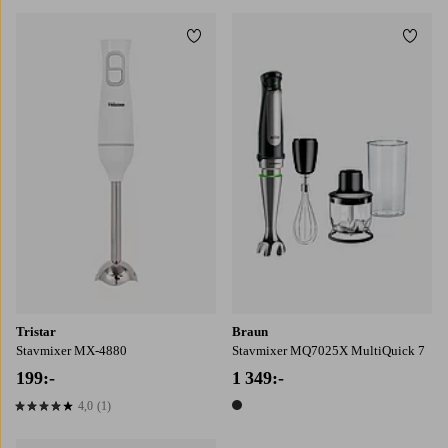
Lägg till i favoriter
Lägg t
Tristar
Braun
Stavmixer MX-4880
Stavmixer MQ7025X MultiQuick 7
199:-
1 349:-
4,0
(1)
4,0 baserat på 1 st betyg
1 färg