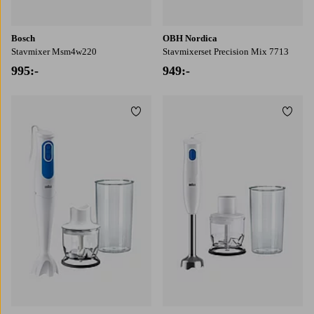
Bosch
OBH Nordica
Stavmixer Msm4w220
Stavmixerset Precision Mix 7713
995:-
949:-
Lägg till i favoriter
Lägg t