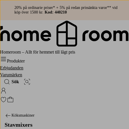
20% på ordinarie priser* + 5% på redan prissänkta varor** vid
köp över 1500 kr.
Kod: 440210
Homeroom – Allt för hemmet till lågt pris
Produkter
Erbjudanden
Varumärken
Sök
Bildsök
Logga in på Homeroom
Gå till favoritmarkerade produkter
Gå till kundvagnen
Köksmaskiner
Stavmixers