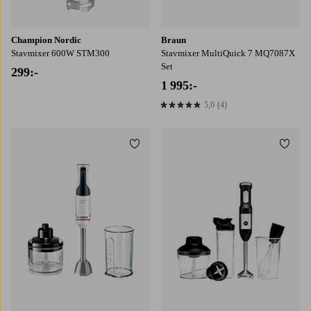
Champion Nordic
Braun
Stavmixer 600W STM300
Stavmixer MultiQuick 7 MQ7087X
Set
299:-
1 995:-
5,0
(4)
5,0 baserat på 4 st betyg
Lägg till i favoriter
Lägg t