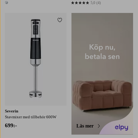
5,0
(4)
5,0 baserat på 4 st betyg
1 färg
Lägg till i favoriter
Severin
Stavmixer med tillbehör 600W
699:-
Läs mer