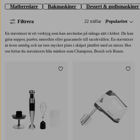
Matberedare
Bakmaskiner
Dessert & godismaskiner
Filtrera
22 träffar
Sortera på:
Popularitet
En stavmixer är ett verktyg som kan användas på många sätt i köket. Du kan
göra soppor, puréer, smoothie eller guacamole till tacokvällen. En stavmixer
är även smidig och tar inte mycket plats i skåpet jämfört med en mixer. Hos
oss hittar du stavmixers från märken som Champion, Bosch och Braun.
Lägg till i favoriter
Lägg t