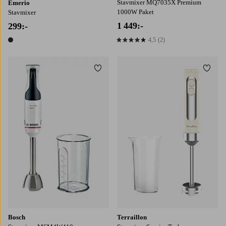
Stavmixer MQ7035X Premium
Emerio
1000W Paket
Stavmixer
1 449:-
299:-
4,5
(2)
4,5 baserat på 2 st betyg
1 färg
Lägg till i favoriter
Lägg t
Bosch
Terraillon