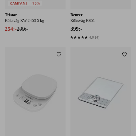
KAMPANJ
-15%
Tristar
Beurer
Köksvåg KW-2453 5 kg
Köksvåg KS51
254:-
299:-
399:-
4,0
(4)
4,0 baserat på 4 st betyg
Lägg till i favoriter
Lägg t