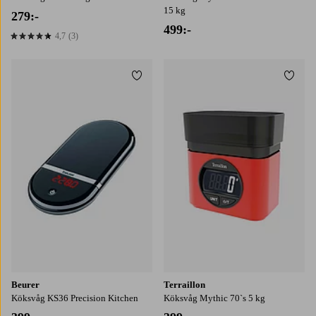
15 kg
279:-
499:-
4,7
(3)
4,7 baserat på 3 st betyg
Lägg till i favoriter
Lägg t
Beurer
Terraillon
Köksvåg KS36 Precision Kitchen
Köksvåg Mythic 70`s 5 kg