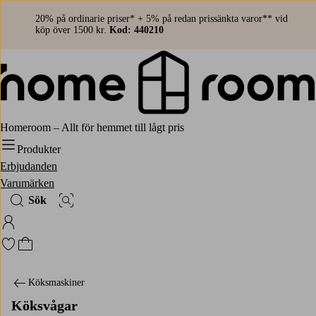
20% på ordinarie priser* + 5% på redan prissänkta varor** vid
köp över 1500 kr.
Kod: 440210
Homeroom – Allt för hemmet till lågt pris
Produkter
Erbjudanden
Varumärken
Sök
Bildsök
Logga in på Homeroom
Gå till favoritmarkerade produkter
Gå till kundvagnen
Köksmaskiner
Köksvågar