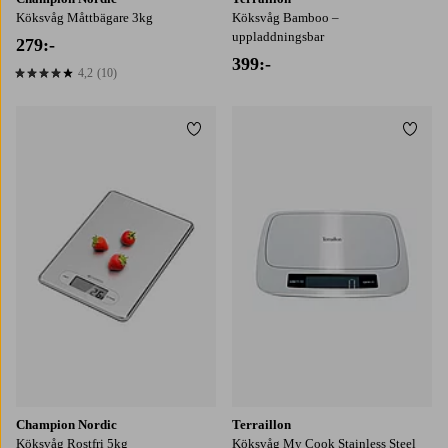
Köksvåg Måttbägare 3kg
Köksvåg Bamboo –
uppladdningsbar
279:-
399:-
4,2
(10)
4,2 baserat på 10 st betyg
Lägg till i favoriter
Lägg t
Champion Nordic
Terraillon
Köksvåg Rostfri 5kg
Köksvåg My Cook Stainless Steel