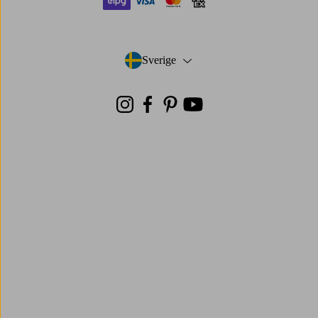
elpy
visa
mastercard
amex
Sverige
- Välj land
Instagram
Facebook
Pinterest
Youtube