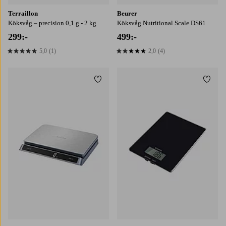
Terraillon
Beurer
Köksvåg – precision 0,1 g - 2 kg
Köksvåg Nutritional Scale DS61
299:-
499:-
5,0
(1)
2,0
(4)
5,0 baserat på 1 st betyg
2,0 baserat på 4 st betyg
Lägg till i favoriter
Lägg t