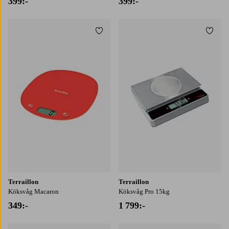
399:-
399:-
Lägg till i favoriter
Lägg t
Terraillon
Terraillon
Köksvåg Macaron
Köksvåg Pro 15kg
349:-
1 799:-