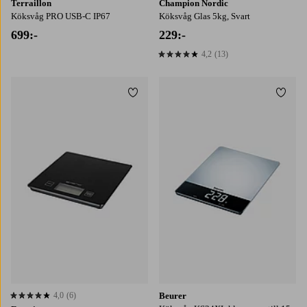
Terraillon
Champion Nordic
Köksvåg PRO USB-C IP67
Köksvåg Glas 5kg, Svart
699:-
229:-
4,2
(13)
4,2 baserat på 13 st betyg
Lägg till i favoriter
Lägg t
4,0
(6)
Beurer
4,0 baserat på 6 st betyg