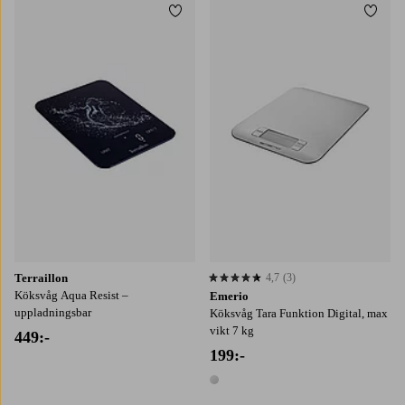
Lägg till i favoriter
Lägg t
Terraillon
4,7
(3)
4,7 baserat på 3 st betyg
Köksvåg Aqua Resist –
Emerio
uppladningsbar
Köksvåg Tara Funktion Digital, max
vikt 7 kg
449:-
199:-
1 färg