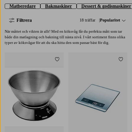
Matberedare
Bakmaskiner
Dessert & godismaskiner
Filtrera
18 träffar
Sortera på:
Popularitet
När måttet och vikten är allt! Med en köksvåg får du perfekta mått som tar
både din matlagning och bakning till nästa nivå. I vårt sortiment finns olika
typer av köksvågar för att du ska hitta den som passar bäst för dig.
Lägg till i favoriter
Lägg t