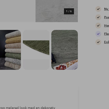
Ny
1
/
6
Pos
Hem
Fle
Enk
nygg melerad look med en dekorativ