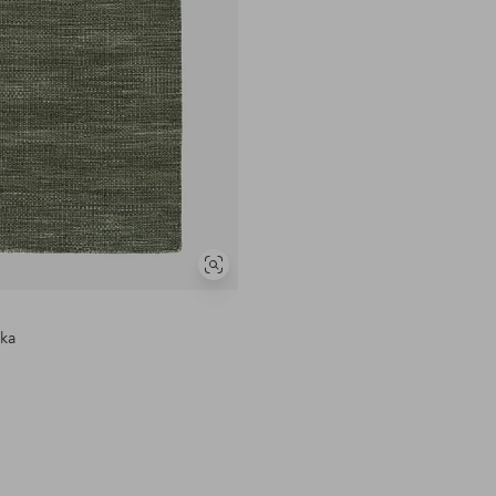
Visa
liknande
rka