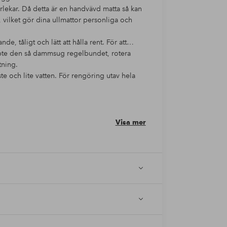
torlekar. Då detta är en handvävd matta så kan
 vilket gör dina ullmattor personliga och
nde, tåligt och lätt att hålla rent. För att
 köpte den så dammsug regelbundet, rotera
tning.
e och lite vatten. För rengöring utav hela
nden och är därför märkt med Care & Fair. Care
nom mattindustrin i Indien & Pakistan. De
och deras familjer genom att bygga och
Visa mer
illverkas för hand och därför är ingen matta
er i färg samt storlek.