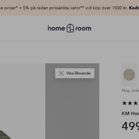
e priser* + 5% på redan prissänkta varor** vid köp över 1500 kr.
Kod
Homeroom
–
Allt
för
hemmet
till
lågt
pris
Visa liknande
Färg: Grö
KM Ho
499