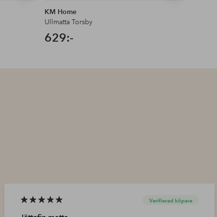
KM Home
Jotex
Ullmatta Torsby
ROW ul
629:-
279:
Verifierad köpare