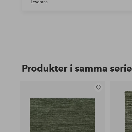
Leverans
Produkter i samma serie
Lägg
till
i
favoriter