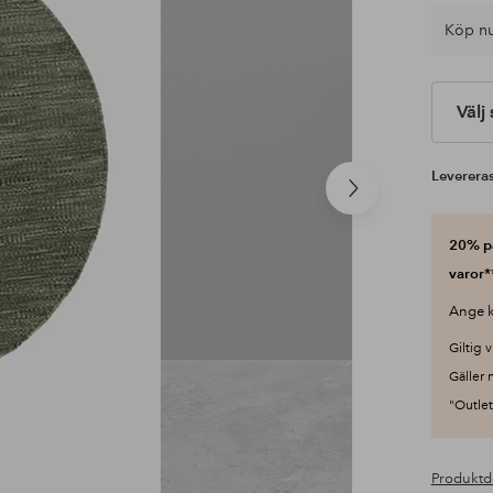
Köp nu
Välj
Levereras
Nästa
produkt
20% på
varor*
Ange k
Giltig v
Gäller 
"Outlet"
Produktd