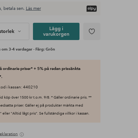
, betala sen.
Läs mer
Lägg i
 storlek
varukorgen
 om 3-4 vardagar - Färg: Grön
 ordinarie priser* + 5% på redan prissänkta
*.
od i kassan: 440210
id köp över 1500 kr t.o.m. 9/8. * Gäller ordinarie pris. **
nedsatta priser. Gäller ej på produkter märkta med
 eller "Alltid lågt pris". Se fullständiga villkor i kassan.
eklaration