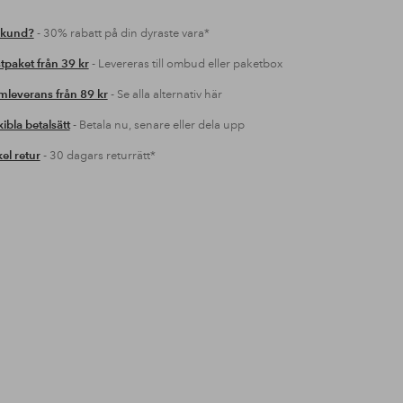
 kund?
- 30% rabatt på din dyraste vara*
tpaket från 39 kr
- Levereras till ombud eller paketbox
leverans från 89 kr
- Se alla alternativ här
xibla betalsätt
- Betala nu, senare eller dela upp
el retur
- 30 dagars returrätt*