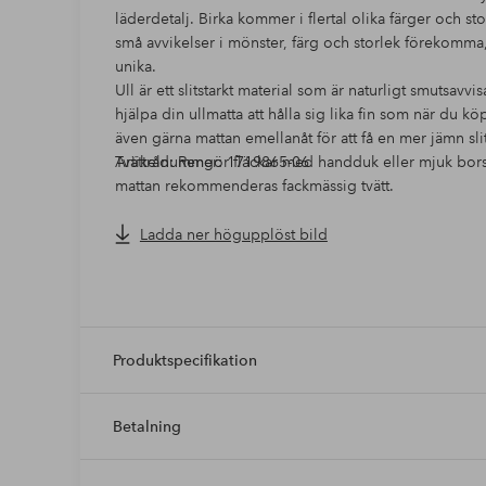
läderdetalj. Birka kommer i flertal olika färger och s
små avvikelser i mönster, färg och storlek förekomma,
unika.
Ull är ett slitstarkt material som är naturligt smutsavvisa
hjälpa din ullmatta att hålla sig lika fin som när du
även gärna mattan emellanåt för att få en mer jämn sli
Tvättråd: Rengör fläckar med handduk eller mjuk borst
Artikelnummer: 1719865-06
mattan rekommenderas fackmässig tvätt.
Varje Birkamatta är tillverkad under rättvisa förhålla
& Fair är en organisation som motverkar barnarbete i
Ladda ner högupplöst bild
fokuserar på att förbättra villkoren för mattvävarna 
underhålla förskolor, skolor och sjukhus.Varje matta t
den andre lik. Det kan därför förekomma små differens
Storleksvariationen kan vara 3-5% av angivet mått.
Produktspecifikation
Betalning