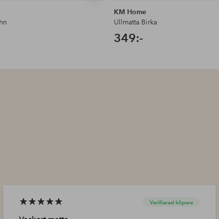
KM Home
ohn
Ullmatta Birka
349:-
Verifierad köpare