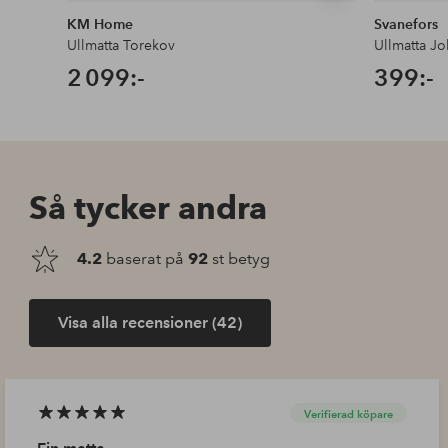
KM Home
Svanefors
Ullmatta Torekov
Ullmatta J
2 099:-
399:-
Så tycker andra
4.2
baserat på
92
st betyg
Visa alla recensioner (42)
Verifierad köpare