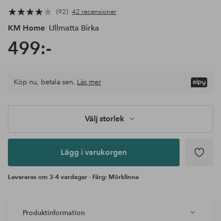
92
42 recensioner
KM Home
Ullmatta Birka
499:-
Välj
Köp nu, betala sen.
Läs mer
storlek
Lägg i
varukorgen
Välj storlek
Lägg i varukorgen
Levereras om 3-4 vardagar - Färg: Mörklinne
Produktinformation