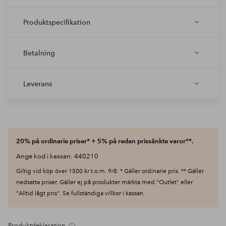
Produktspecifikation
Betalning
Leverans
20% på ordinarie priser* + 5% på redan prissänkta varor**.
Ange kod i kassan: 440210
Giltig vid köp över 1500 kr t.o.m. 9/8. * Gäller ordinarie pris. ** Gäller
nedsatta priser. Gäller ej på produkter märkta med "Outlet" eller
"Alltid lågt pris". Se fullständiga villkor i kassan.
Produktdeklaration