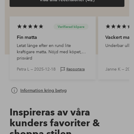
Verifierad köpare
Fin matta
Vackert matt
Letat länge efter en rund lite
Underbar ullma
kraftigare matta. Nöjd med köpet,
prisvärd
Petra L —
2025-12-18
Janne K —
2025
Rapportera
Information kring betyg
Inspireras av våra
kunders favoriter &
shoppa stilen