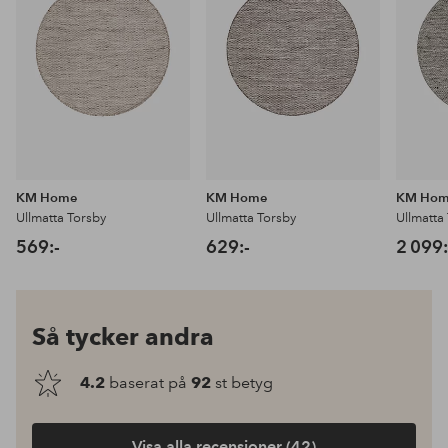
favoriter
favoriter
KM Home
KM Home
KM Ho
Ullmatta Torsby
Ullmatta Torsby
Ullmatta
569:-
629:-
2 099:
Så tycker andra
4.2
baserat på
92
st betyg
Visa alla recensioner (42)