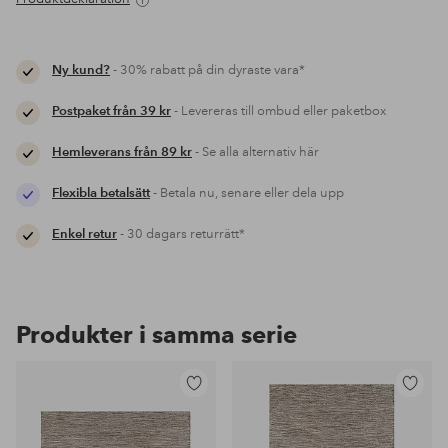
Ny kund?
- 30% rabatt på din dyraste vara*
Postpaket från 39 kr
- Levereras till ombud eller paketbox
Hemleverans från 89 kr
- Se alla alternativ här
Flexibla betalsätt
- Betala nu, senare eller dela upp
Enkel retur
- 30 dagars returrätt*
Produkter i samma serie
Lägg
Lägg
till
till
i
i
favoriter
favoriter