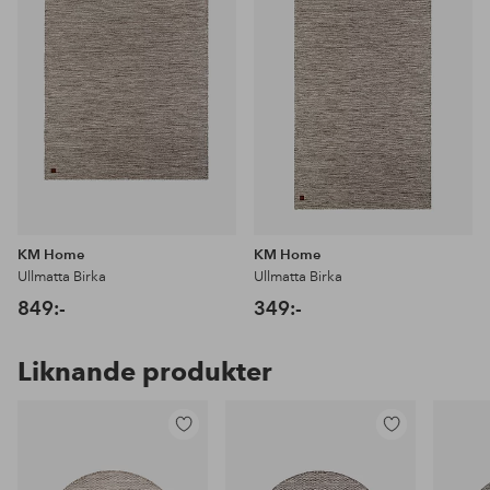
KM Home
KM Home
Ullmatta Birka
Ullmatta Birka
849:-
349:-
Liknande produkter
Lägg
Lägg
till
till
i
i