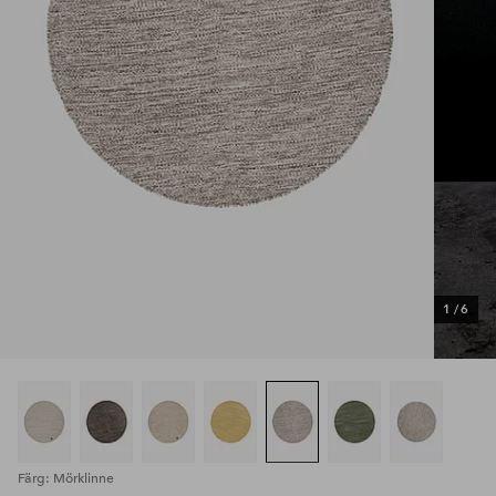
1
/
6
Färg: Mörklinne