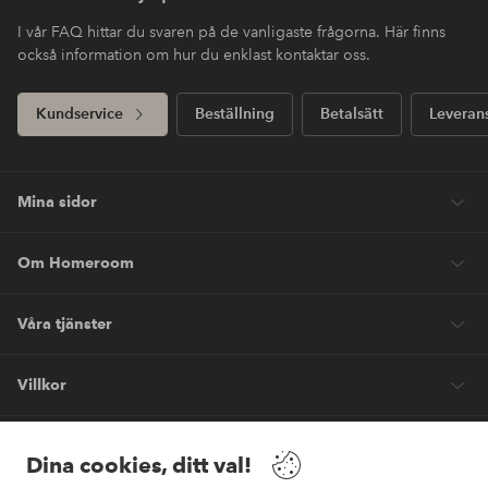
I vår FAQ hittar du svaren på de vanligaste frågorna. Här finns
också information om hur du enklast kontaktar oss.
Kundservice
Beställning
Betalsätt
Leveran
Mina sidor
Om Homeroom
Våra tjänster
Villkor
Vänner
Dina cookies, ditt val!