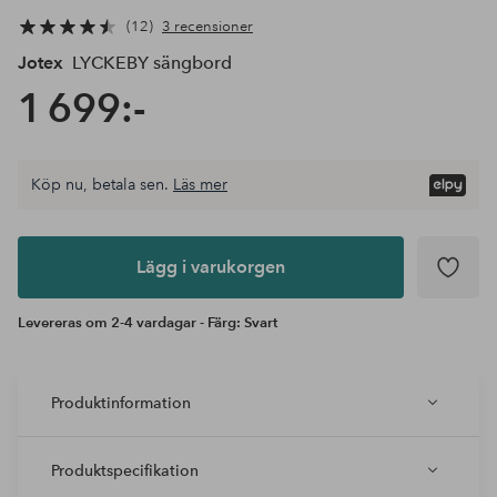
12
3 recensioner
Jotex
LYCKEBY sängbord
1 699:-
Köp nu, betala sen.
Läs mer
Lägg i
varukorgen
Lägg i varukorgen
Levereras om 2-4 vardagar - Färg: Svart
Produktinformation
Produktspecifikation