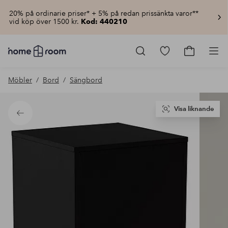
20% på ordinarie priser* + 5% på redan prissänkta varor**
vid köp över 1500 kr.
Kod: 440210
Homeroom
–
Gå
Gå
Pro
Allt
till
till
för
favoritmarkerad
kundvagn
Möbler
Bord
Sängbord
hemmet
produkter
till
lågt
pris
Visa liknande
Tillbaka