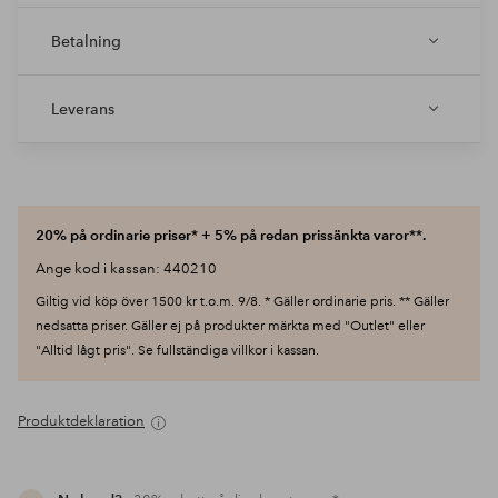
Betalning
Leverans
20% på ordinarie priser* + 5% på redan prissänkta varor**.
Ange kod i kassan: 440210
Giltig vid köp över 1500 kr t.o.m. 9/8. * Gäller ordinarie pris. ** Gäller
nedsatta priser. Gäller ej på produkter märkta med "Outlet" eller
"Alltid lågt pris". Se fullständiga villkor i kassan.
Produktdeklaration