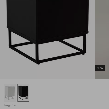
1
/
6
Färg: Svart