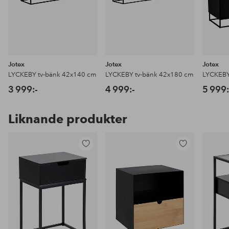
Jotex
Jotex
Jotex
LYCKEBY tv-bänk 42x140 cm
LYCKEBY tv-bänk 42x180 cm
LYCKEBY
3 999:-
4 999:-
5 999:
Liknande produkter
Lägg
Lägg
till
till
i
i
favoriter
favoriter