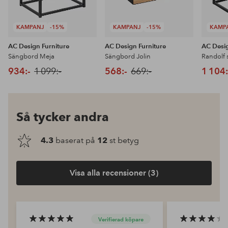
KAMPANJ
-15%
KAMPANJ
-15%
KAMP
AC Design Furniture
AC Design Furniture
AC Desig
Sängbord Meja
Sängbord Jolin
Randolf
934:-
1 099:-
568:-
669:-
1 104:
Så tycker andra
4.3
baserat på
12
st betyg
Visa alla recensioner (3)
Verifierad köpare