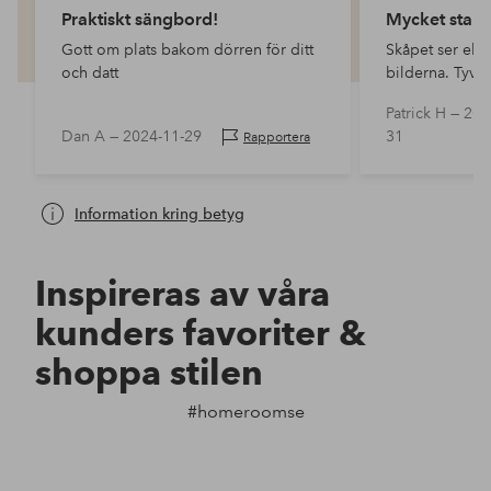
Praktiskt sängbord!
Mycket stark 
Gott om plats bakom dörren för ditt
Skåpet ser ele
och datt
bilderna. Tyvär
starkt av färg (
Patrick H —
202
den fortfarande 
Dan A —
2024-11-29
31
Rapportera
ut den i korri
Information kring betyg
Inspireras av våra
kunders favoriter &
shoppa stilen
#homeroomse