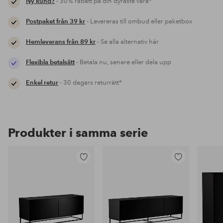
Ny kund?
- 30% rabatt på din dyraste vara*
Postpaket från 39 kr
- Levereras till ombud eller paketbox
Hemleverans från 89 kr
- Se alla alternativ här
Flexibla betalsätt
- Betala nu, senare eller dela upp
Enkel retur
- 30 dagars returrätt*
Produkter i samma serie
Lägg
Lägg
till
till
i
i
favoriter
favoriter