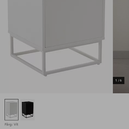
1
/
6
Färg: Vit