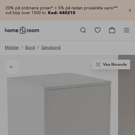
20% på ordinarie priser* + 5% på redan prissänkta varor**
vid köp över 1500 kr.
Kod: 440210
Homeroom
–
Gå
Gå
Pro
Allt
till
till
för
favoritmarkerad
kundvagn
Möbler
Bord
Sängbord
hemmet
produkter
till
lågt
pris
Visa liknande
Tillbaka