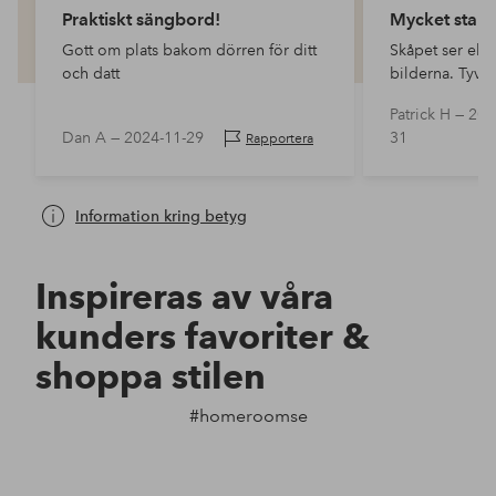
Praktiskt sängbord!
Mycket stark 
Gott om plats bakom dörren för ditt
Skåpet ser ele
och datt
bilderna. Tyvär
starkt av färg (
Patrick H —
202
den fortfarande 
Dan A —
2024-11-29
31
Rapportera
ut den i korri
Information kring betyg
Inspireras av våra
kunders favoriter &
shoppa stilen
#homeroomse