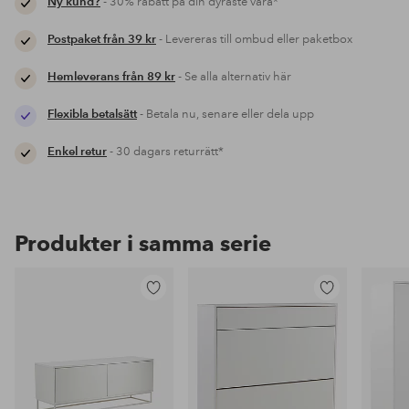
Ny kund?
- 30% rabatt på din dyraste vara*
Postpaket från 39 kr
- Levereras till ombud eller paketbox
Hemleverans från 89 kr
- Se alla alternativ här
Flexibla betalsätt
- Betala nu, senare eller dela upp
Enkel retur
- 30 dagars returrätt*
Produkter i samma serie
Lägg
Lägg
till
till
i
i
favoriter
favoriter