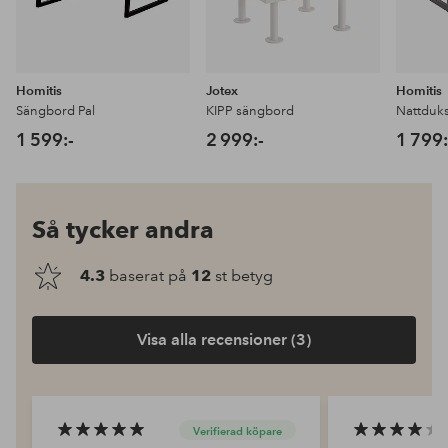
Homitis
Jotex
Homitis
Sängbord Pal
KIPP sängbord
Nattduk
1 599:-
2 999:-
1 799:
Så tycker andra
4.3
baserat på
12
st betyg
Visa alla recensioner (3)
Verifierad köpare