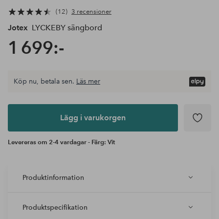
12
3 recensioner
Jotex
LYCKEBY sängbord
1 699:-
Köp nu, betala sen.
Läs mer
Lägg i
varukorgen
Lägg i varukorgen
Levereras om 2-4 vardagar - Färg: Vit
Produktinformation
Produktspecifikation