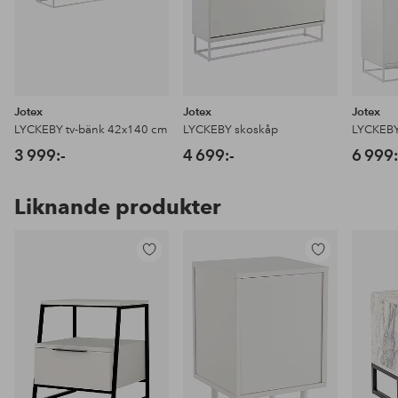
Jotex
Jotex
Jotex
LYCKEBY tv-bänk 42x140 cm
LYCKEBY skoskåp
LYCKEBY
3 999:-
4 699:-
6 999:
Liknande produkter
Lägg
Lägg
till
till
i
i
favoriter
favoriter