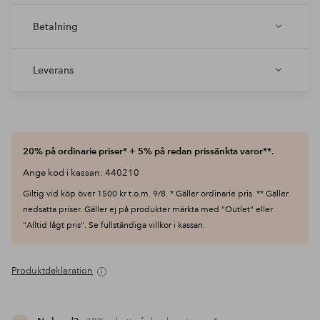
Betalning
Leverans
20% på ordinarie priser* + 5% på redan prissänkta varor**.
Ange kod i kassan: 440210
Giltig vid köp över 1500 kr t.o.m. 9/8. * Gäller ordinarie pris. ** Gäller
nedsatta priser. Gäller ej på produkter märkta med "Outlet" eller
"Alltid lågt pris". Se fullständiga villkor i kassan.
Produktdeklaration