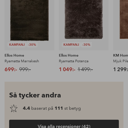
KAMPANJ
-30%
KAMPANJ
-30%
Ellos Home
Ellos Home
KM Ho
Ryamatta Marrakesh
Ryamatta Potenza
Mjuk Pil
699:-
999:-
1 049:-
1 499:-
1 299:
Så tycker andra
4.4
baserat på
111
st betyg
Visa alla recensioner (42)