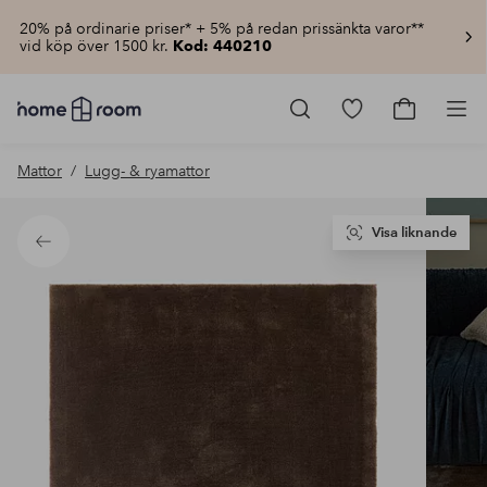
20% på ordinarie priser* + 5% på redan prissänkta varor**
vid köp över 1500 kr.
Kod: 440210
Homeroom
–
Gå
Gå
Pro
Allt
till
till
för
favoritmarkerad
kundvagn
Mattor
Lugg- & ryamattor
hemmet
produkter
till
lågt
pris
Visa liknande
Tillbaka