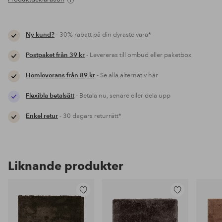
Ny kund?
- 30% rabatt på din dyraste vara*
Postpaket från 39 kr
- Levereras till ombud eller paketbox
Hemleverans från 89 kr
- Se alla alternativ här
Flexibla betalsätt
- Betala nu, senare eller dela upp
Enkel retur
- 30 dagars returrätt*
Liknande produkter
Lägg
Lägg
till
till
i
i
favoriter
favoriter