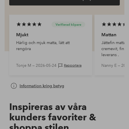
Verifierad köpare
Mjukt
Mattan
Härlig och mjuk matta, lätt att
Jättefin matta,
rengöra
cremevit, fin f
leverans .
Tonje M —
2026-05-24
Nanny E —
202
Rapportera
Information kring betyg
Inspireras av våra
kunders favoriter &
shoppa stilen