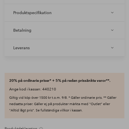
Produktspecifikation
Betalning
Leverans
20% på ordinarie priser* + 5% på redan prissänkta varor**.
Ange kod i kassan: 440210
Giltig vid köp över 1500 kr t.o.m. 9/8. * Gäller ordinarie pris. ** Gäller
nedsatta priser. Gäller ej på produkter märkta med "Outlet" eller
"Alltid lågt pris". Se fullständiga villkor i kassan.
Produktdeklaration