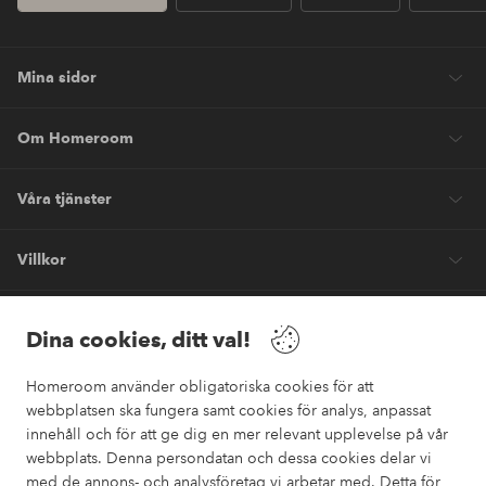
Mina sidor
Om Homeroom
Våra tjänster
Villkor
Vänner
Dina cookies, ditt val!
Homeroom använder obligatoriska cookies för att
webbplatsen ska fungera samt cookies för analys, anpassat
innehåll och för att ge dig en mer relevant upplevelse på vår
webbplats. Denna persondatan och dessa cookies delar vi
Säkra betalningar
med de annons- och analysföretag vi arbetar med. Detta för