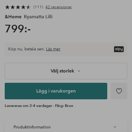
111
42 recensioner
&Home
Ryamatta Lilli
799:-
Välj
Köp nu, betala sen.
Läs mer
storlek
Lägg i
varukorgen
Välj storlek
Lägg i varukorgen
Levereras om 2-4 vardagar - Färg: Brun
Produktinformation