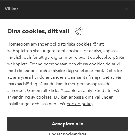
Villkor
Vänner
Dina cookies, ditt val!
Homeroom använder obligatoriska cookies för att
webbplatsen ska fungera samt cookies för analys, anpassat
innehåll och för att ge dig en mer relevant upplevelse på vår
webbplats. Denna persondatan och dessa cookies delar vi
Säkra betalningar
med de annons- och analysföretag vi arbetar med. Detta för
Vill du veta mer om
våra betalalternativ
?
att analysera hur du använder sidan samt i främjandet av vår
marknadsföring så att du kan få mer personanpassade
elpy
annonser. Genom att klicka Acceptera samtycker du till vår
användning av cookies. Du kan anpassa dina val under
Inställningar och läsa mer i vår
cookie-policy
.
Sverige - Välj land
Acceptera alla
Instagram
Facebook
Pinterest
Youtube
Endast nödvändiga