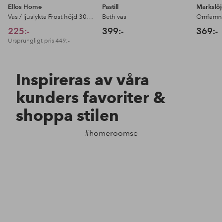
Ellos Home
Pastill
Markslö
Vas / ljuslykta Frost höjd 30 cm.
Beth vas
225:-
399:-
369:-
Ursprungligt pris
449:-
Inspireras av våra
kunders favoriter &
shoppa stilen
#homeroomse