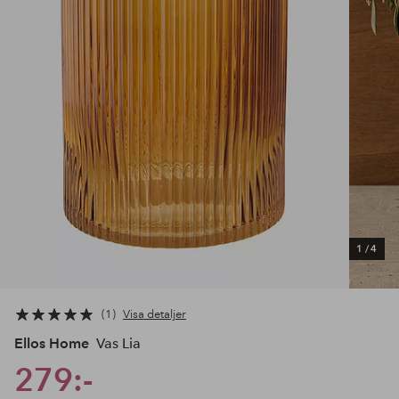
1
/
4
1
Visa detaljer
Ellos Home
Vas Lia
279:-