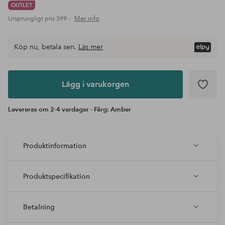
OUTLET
Mer info
Ursprungligt pris
399:-
Köp nu, betala sen.
Läs mer
Lägg i
varukorgen
Lägg i varukorgen
Levereras om 2-4 vardagar - Färg: Amber
Produktinformation
Produktspecifikation
Betalning