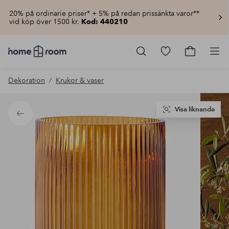
20% på ordinarie priser* + 5% på redan prissänkta varor**
vid köp över 1500 kr.
Kod: 440210
Homeroom
–
Gå
Gå
Pro
Allt
till
till
för
favoritmarkerad
kundvagn
Dekoration
Krukor & vaser
hemmet
produkter
till
lågt
pris
Visa liknande
Tillbaka