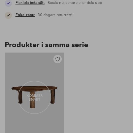
Flexibla betalsätt
- Betala nu, senare eller dela upp
Enkel retur
- 30 dagars returrätt*
Produkter i samma serie
Lägg
till
i
favoriter
KOMMER
SNART