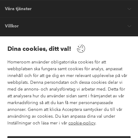
Våra tjänster
Villkor
Vänner
Dina cookies, ditt val!
Homeroom använder obligatoriska cookies för att
webbplatsen ska fungera samt cookies för analys, anpassat
innehåll och för att ge dig en mer relevant upplevelse på vår
webbplats. Denna persondatan och dessa cookies delar vi
Säkra betalningar
med de annons- och analysföretag vi arbetar med. Detta för
Vill du veta mer om
våra betalalternativ
?
att analysera hur du använder sidan samt i främjandet av vår
marknadsföring så att du kan få mer personanpassade
elpy
annonser. Genom att klicka Acceptera samtycker du till vår
användning av cookies. Du kan anpassa dina val under
Inställningar och läsa mer i vår
cookie-policy
.
Sverige - Välj land