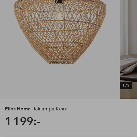
1
/
5
Ellos Home
Taklampa Keira
1 199:-