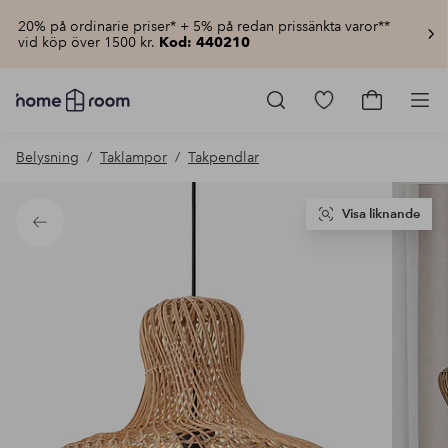
20% på ordinarie priser* + 5% på redan prissänkta varor**
vid köp över 1500 kr.
Kod: 440210
Homeroom
–
Gå
Gå
Pro
Allt
till
till
för
favoritmarkerad
kundvagn
Belysning
Taklampor
Takpendlar
hemmet
produkter
till
lågt
pris
Visa liknande
Tillbaka