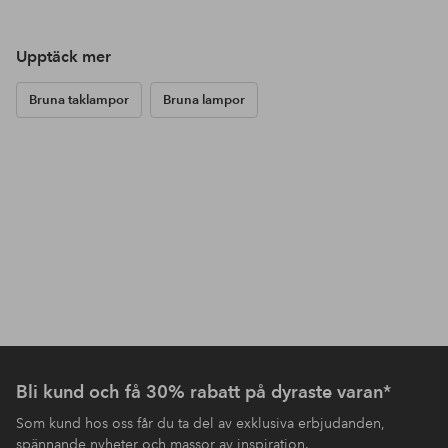
Upptäck mer
Bruna taklampor
Bruna lampor
Bli kund och få 30% rabatt på dyraste varan*
Som kund hos oss får du ta del av exklusiva erbjudanden,
spännande nyheter och massor av inspiration.