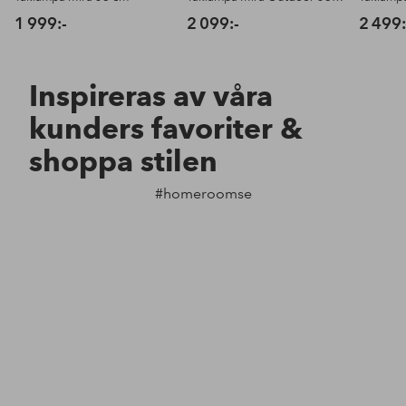
1 999:-
2 099:-
2 499:
Inspireras av våra
kunders favoriter &
shoppa stilen
#homeroomse