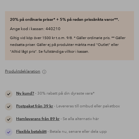
20% på ordinarie priser* + 5% på redan prissänkta varor**.
Ange kod i kassan: 440210
Giltig vid köp över 1500 kr t.o.m. 9/8. * Gäller ordinarie pris. ** Gäller
nedsatta priser. Gäller ej på produkter märkta med "Outlet" eller
"Alltid lågt pris". Se fullständiga villkor i kassan.
Produktdeklaration
Ny kund?
- 30% rabatt på din dyraste vara*
Postpaket från 39 kr
- Levereras till ombud eller paketbox
Hemleverans från 89 kr
- Se alla alternativ här
Flexibla betalsätt
- Betala nu, senare eller dela upp