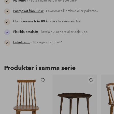
Ny kund?
- 30% rabatt på din dyraste vara*
Postpaket från 39 kr
- Levereras till ombud eller paketbox
Hemleverans från 89 kr
- Se alla alternativ här
Flexibla betalsätt
- Betala nu, senare eller dela upp
Enkel retur
- 30 dagars returrätt*
Produkter i samma serie
Lägg
Lägg
till
till
i
i
favoriter
favoriter