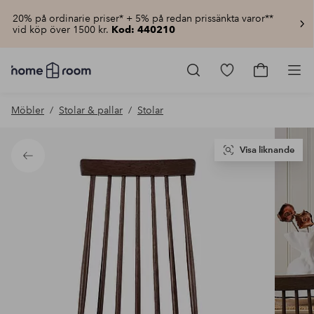
20% på ordinarie priser* + 5% på redan prissänkta varor**
vid köp över 1500 kr.
Kod: 440210
Homeroom
–
Gå
Gå
Pro
Allt
till
till
för
favoritmarkerad
kundvagn
Möbler
Stolar & pallar
Stolar
hemmet
produkter
till
lågt
pris
Visa liknande
Tillbaka