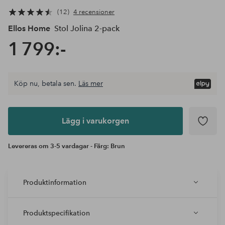
12
4 recensioner
Ellos Home
Stol Jolina 2-pack
1 799:-
Köp nu, betala sen.
Läs mer
Lägg i
varukorgen
Lägg i varukorgen
Levereras om 3-5 vardagar - Färg: Brun
Produktinformation
Produktspecifikation