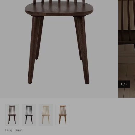
1
/
5
Färg: Brun