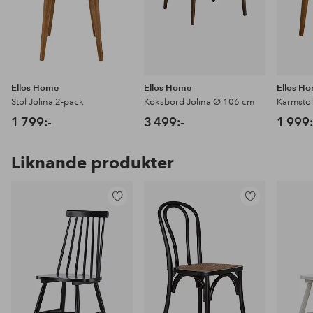
Ellos Home
Ellos Home
Ellos H
Stol Jolina 2-pack
Köksbord Jolina Ø 106 cm
Karmstol
1 799:-
3 499:-
1 999:
Liknande produkter
Lägg
Lägg
till
till
i
i
favoriter
favoriter