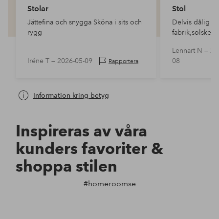
Stolar
Stol
Jättefina och snygga Sköna i sits och
Delvis dålig ko
rygg
fabrik,solsken 
går ej att monte
Lennart N —
20
Iréne T —
2026-05-09
08
Rapportera
Information kring betyg
Inspireras av våra
kunders favoriter &
shoppa stilen
#homeroomse