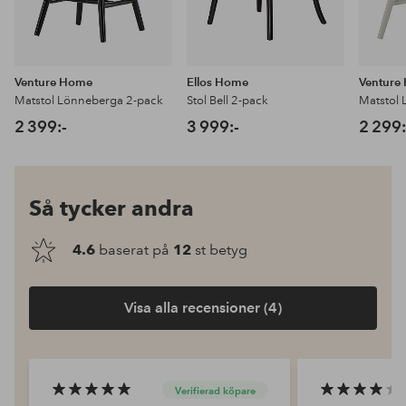
Venture Home
Ellos Home
Venture
Matstol Lönneberga 2-pack
Stol Bell 2-pack
Matstol
2 399:-
3 999:-
2 299:
Så tycker andra
4.6
baserat på
12
st betyg
Visa alla recensioner (4)
Verifierad köpare