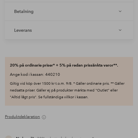
Betalning
Leverans
20% på ordinarie priser* + 5% på redan prissänkta varor**.
Ange kod i kassan: 440210
Giltig vid köp över 1500 kr t.o.m. 9/8. * Gäller ordinarie pris. ** Gäller
nedsatta priser. Gäller ej på produkter märkta med "Outlet" eller
"Alltid lågt pris". Se fullständiga villkor i kassan.
Produktdeklaration