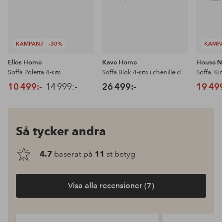
KAMPANJ
-30%
KAMP
Ellos Home
Kave Home
House N
Soffa Poletta 4-sits
Soffa Blok 4-sits i chenille divan vänster
Soffa, K
10 499:-
14 999:-
26 499:-
19 49
Så tycker andra
4.7
baserat på
11
st betyg
Visa alla recensioner (7)