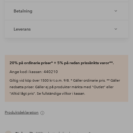
Betalning
Leverans
20% på ordinarie priser* + 5% på redan prissänkta varor**.
Ange kod i kassan: 440210
Giltig vid köp över 1500 kr t.o.m. 9/8. * Gäller ordinarie pris. ** Gäller
nedsatta priser. Gäller ej på produkter märkta med "Outlet" eller
"Alltid lågt pris". Se fullständiga villkor i kassan.
Produktdeklaration