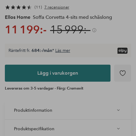
11
7 recensioner
Ellos Home
Soffa Corvetta 4-sits med schäslong
11 199:-
15 999:-
Räntefritt fr.
684:-/mån
*
Läs mer
Lägg i
varukorgen
Lägg i varukorgen
Levereras om 3-5 vardagar - Färg: Cremevit
Produktinformation
Produktspecifikation