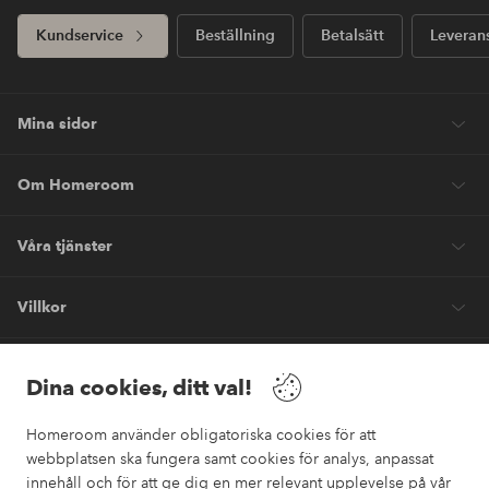
Kundservice
Beställning
Betalsätt
Leveran
Mina sidor
Om Homeroom
Våra tjänster
Villkor
Vänner
Dina cookies, ditt val!
Homeroom använder obligatoriska cookies för att
webbplatsen ska fungera samt cookies för analys, anpassat
innehåll och för att ge dig en mer relevant upplevelse på vår