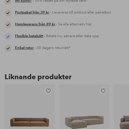
Ny kund?
- 30% rabatt på din dyraste vara*
Postpaket från 39 kr
- Levereras till ombud eller paketbox
Hemleverans från 89 kr
- Se alla alternativ här
Flexibla betalsätt
- Betala nu, senare eller dela upp
Enkel retur
- 30 dagars returrätt*
Liknande produkter
Lägg
Lägg
till
till
i
i
favoriter
favoriter