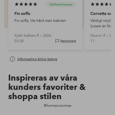
Verifierad köpare
Fin soffa
Corvetta soff
Fin soffa, lite hård men bekväm
Väldigt nöjda! 
ljusare än förv
hårdhet/ mjukh
Kjetil bakken R —
2026-
Noomi Å —
202
sittdjup! 😊
03-28
11
Rapportera
Information kring betyg
Inspireras av våra
kunders favoriter &
shoppa stilen
#homeroomse