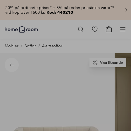
20% på ordinarie priser* + 5% på redan prissänkta varor**
vid köp över 1500 kr.
Kod: 440210
Homeroom
–
Gå
Gå
Pro
Allt
till
till
för
favoritmarkerad
kundvagn
Möbler
Soffor
4-sitssoffor
hemmet
produkter
till
lågt
pris
Visa liknande
Tillbaka