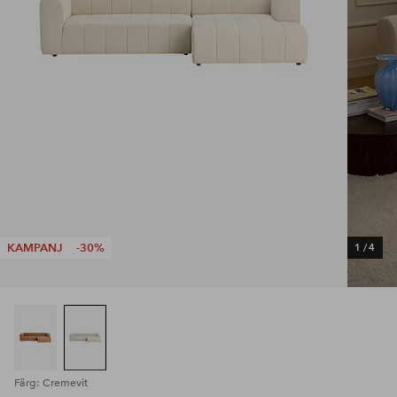
KAMPANJ
-30%
1
/
4
Färg: Cremevit