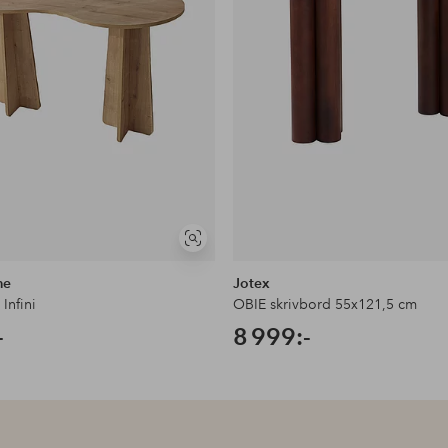
Visa
liknande
me
Jotex
Infini
OBIE skrivbord 55x121,5 cm
-
8 999:-