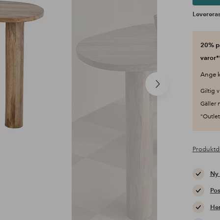
Levereras
20% på
varor*
Ange k
Nästa
Giltig v
produkt
Gäller 
"Outlet"
Produktd
Ny
Pos
Hem