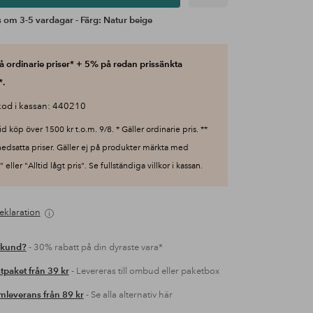
 om 3-5 vardagar - Färg: Natur beige
 ordinarie priser* + 5% på redan prissänkta
*.
od i kassan: 440210
id köp över 1500 kr t.o.m. 9/8. * Gäller ordinarie pris. **
nedsatta priser. Gäller ej på produkter märkta med
 eller "Alltid lågt pris". Se fullständiga villkor i kassan.
eklaration
 kund?
- 30% rabatt på din dyraste vara*
tpaket från 39 kr
- Levereras till ombud eller paketbox
leverans från 89 kr
- Se alla alternativ här