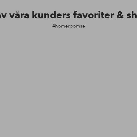
av våra kunders favoriter & s
#homeroomse