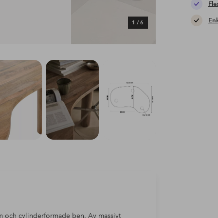
Fle
Enk
1
/
6
rm och cylinderformade ben. Av massivt