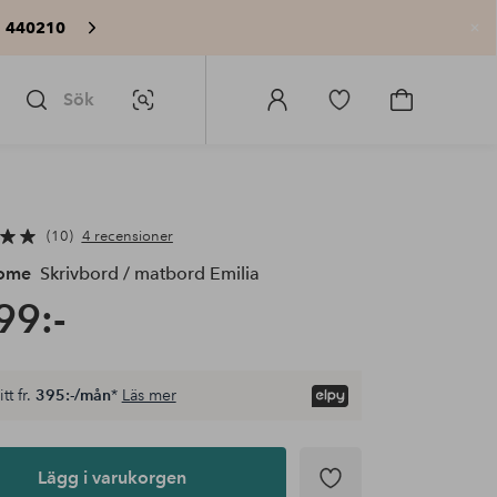
: 440210
St
Sök
Bildsök
Logga
Gå
Gå
in
till
till
på
favoritmarkerade
kundvagne
Homeroom
produkter
10
4 recensioner
Home
Skrivbord / matbord Emilia
99:-
tt fr.
395:-/mån
*
Läs mer
Lägg i varukorgen