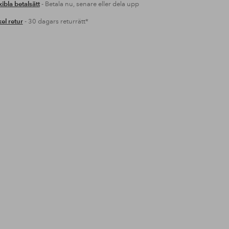
xibla betalsätt
- Betala nu, senare eller dela upp
el retur
- 30 dagars returrätt*