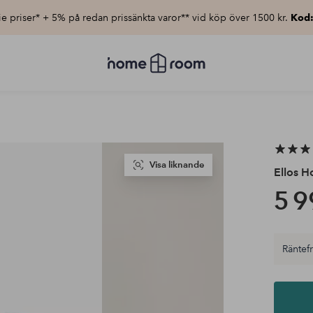
e priser* + 5% på redan prissänkta varor** vid köp över 1500 kr.
Kod
Homeroom
–
Allt
för
hemmet
till
lågt
pris
Visa liknande
Ellos 
5 9
Räntefri