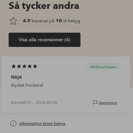
Så tycker andra
4.9
baserat på
10
st betyg
Visa alla recensioner (4)
Verifierad köpare
Nöjd
Mycket fint bord!
Kenneth D —
2026-03-26
Rapportera
Information kring betyg