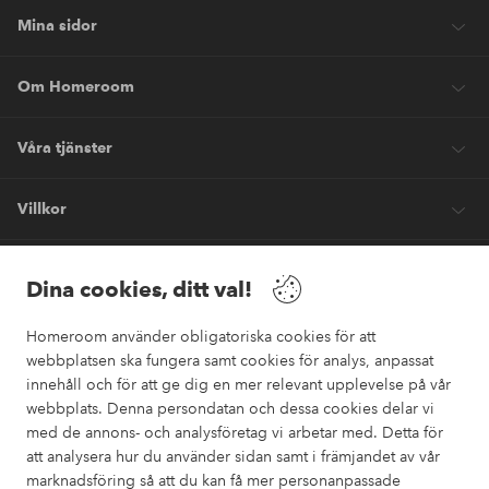
Mina sidor
Om Homeroom
Våra tjänster
Villkor
Vänner
Dina cookies, ditt val!
Homeroom använder obligatoriska cookies för att
webbplatsen ska fungera samt cookies för analys, anpassat
innehåll och för att ge dig en mer relevant upplevelse på vår
webbplats. Denna persondatan och dessa cookies delar vi
Säkra betalningar
med de annons- och analysföretag vi arbetar med. Detta för
Vill du veta mer om
våra betalalternativ
?
att analysera hur du använder sidan samt i främjandet av vår
marknadsföring så att du kan få mer personanpassade
elpy