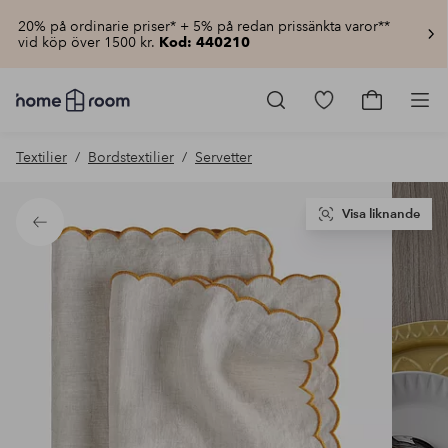
20% på ordinarie priser* + 5% på redan prissänkta varor**
vid köp över 1500 kr.
Kod: 440210
Homeroom
–
Gå
Gå
Pro
Allt
till
till
för
favoritmarkerad
kundvagn
Textilier
Bordstextilier
Servetter
hemmet
produkter
till
lågt
pris
Visa liknande
Tillbaka