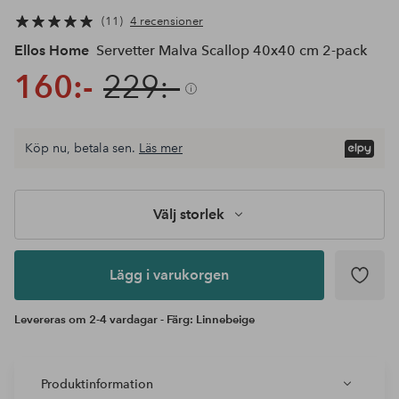
11
4 recensioner
Ellos Home
Servetter Malva Scallop 40x40 cm 2-pack
160:-
229:-
Köp nu, betala sen.
Läs mer
Lägg i
varukorgen
Välj storlek
Lägg i varukorgen
Levereras om 2-4 vardagar - Färg: Linnebeige
Produktinformation