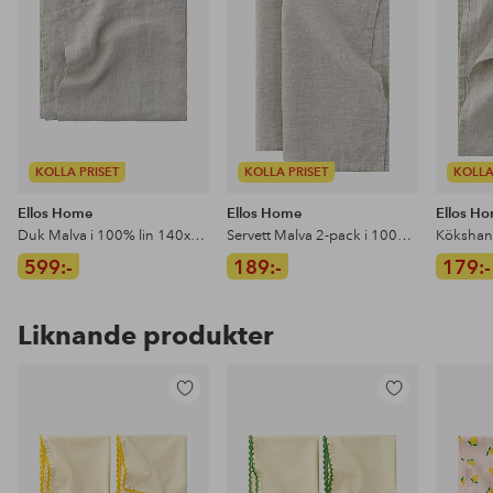
KOLLA PRISET
KOLLA PRISET
KOLLA
Ellos Home
Ellos Home
Ellos H
Duk Malva i 100% lin 140x140 cm
Servett Malva 2-pack i 100% lin
599:-
189:-
179:-
Liknande produkter
Lägg
Lägg
till
till
i
i
favoriter
favoriter