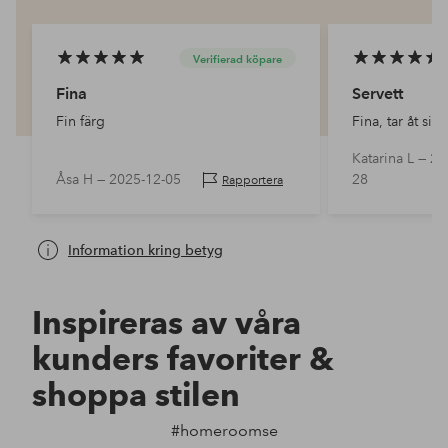
Verifierad köpare
Fina
Servett
Fin färg
Fina, tar åt sig 
Katarina L —
20
Åsa H —
2025-12-05
28
Rapportera
Information kring betyg
Inspireras av våra
kunders favoriter &
shoppa stilen
#homeroomse