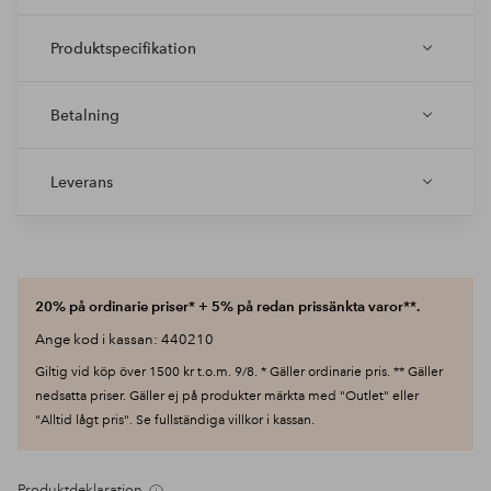
Produktspecifikation
Betalning
Leverans
20% på ordinarie priser* + 5% på redan prissänkta varor**.
Ange kod i kassan: 440210
Giltig vid köp över 1500 kr t.o.m. 9/8. * Gäller ordinarie pris. ** Gäller
nedsatta priser. Gäller ej på produkter märkta med "Outlet" eller
"Alltid lågt pris". Se fullständiga villkor i kassan.
Produktdeklaration