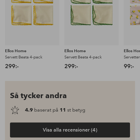
Ellos Home
Ellos Home
Ellos H
Servett Beata 4-pack
Servett Beata 4-pack
Servetter
299:-
299:-
99:-
Så tycker andra
4.9
baserat på
11
st betyg
Visa alla recensioner (4)