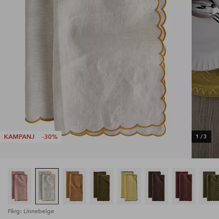
KAMPANJ
-30%
1
/
3
Färg: Linnebeige