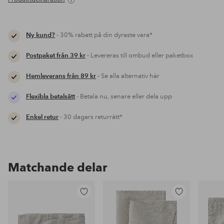
Ny kund?
- 30% rabatt på din dyraste vara*
Postpaket från 39 kr
- Levereras till ombud eller paketbox
Hemleverans från 89 kr
- Se alla alternativ här
Flexibla betalsätt
- Betala nu, senare eller dela upp
Enkel retur
- 30 dagars returrätt*
Matchande delar
Lägg
Lägg
till
till
i
i
favoriter
favoriter