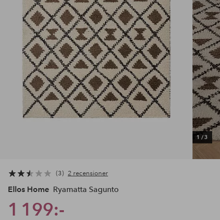
1
/
3
3
2 recensioner
Ellos Home
Ryamatta Sagunto
1 199:-