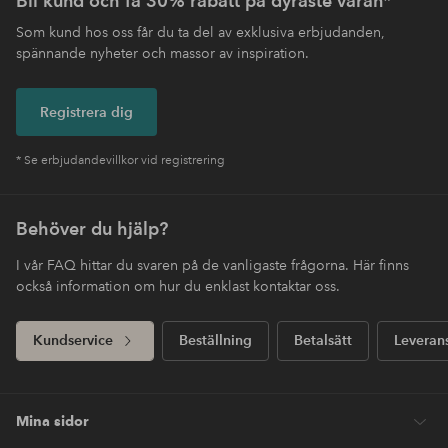
Bli kund och få 30% rabatt på dyraste varan*
Som kund hos oss får du ta del av exklusiva erbjudanden,
spännande nyheter och massor av inspiration.
Registrera dig
* Se erbjudandevillkor vid registrering
Behöver du hjälp?
I vår FAQ hittar du svaren på de vanligaste frågorna. Här finns
också information om hur du enklast kontaktar oss.
Kundservice
Beställning
Betalsätt
Leveran
Mina sidor