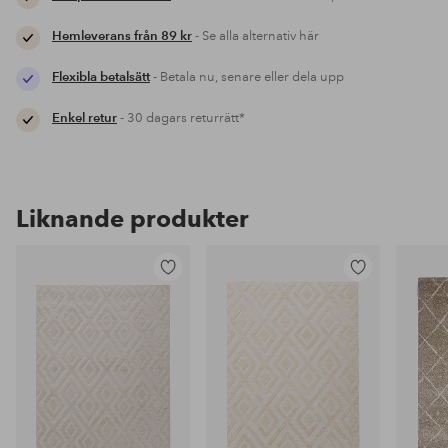
Hemleverans från 89 kr
- Se alla alternativ här
Flexibla betalsätt
- Betala nu, senare eller dela upp
Enkel retur
- 30 dagars returrätt*
Liknande produkter
Lägg
Lägg
till
till
i
i
favoriter
favoriter