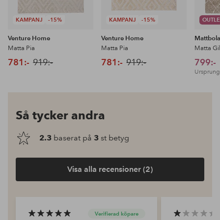
KAMPANJ
-15%
KAMPANJ
-15%
OUTLE
Venture Home
Venture Home
Mattbol
Matta Pia
Matta Pia
Matta Gi
781:-
919:-
781:-
919:-
799:-
Ursprungl
Så tycker andra
2.3
baserat på
3
st betyg
Visa alla recensioner (2)
Verifierad köpare