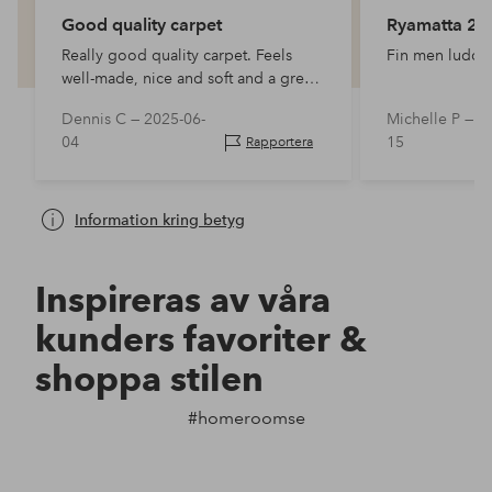
Good quality carpet
Ryamatta 2
Really good quality carpet. Feels
Fin men luddar
well-made, nice and soft and a great
addition to the room.
Dennis C —
2025-06-
Michelle P —
2
04
15
Rapportera
Information kring betyg
Inspireras av våra
kunders favoriter &
shoppa stilen
#homeroomse