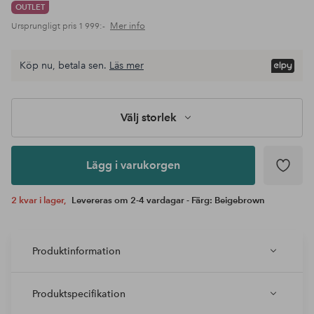
OUTLET
Mer info
Ursprungligt pris
1 999:-
Välj
Köp nu, betala sen.
Läs mer
storlek
Lägg i
varukorgen
Välj storlek
Lägg i varukorgen
2 kvar i lager,
Levereras om 2-4 vardagar - Färg: Beigebrown
Produktinformation
Produktspecifikation