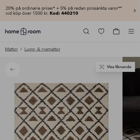
20% på ordinarie priser* + 5% på redan prissänkta varor**
vid köp över 1500 kr.
Kod: 440210
Homeroom
–
Gå
Gå
Pro
Allt
till
till
för
favoritmarkerad
kundvagn
Mattor
Lugg- & ryamattor
hemmet
produkter
till
lågt
pris
Visa liknande
Tillbaka