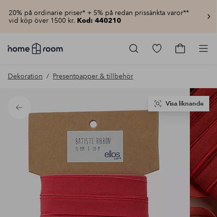
20% på ordinarie priser* + 5% på redan prissänkta varor**
vid köp över 1500 kr.
Kod: 440210
Homeroom
–
Gå
Gå
Pro
Allt
till
till
för
favoritmarkerad
kundvagn
Dekoration
Presentpapper & tillbehör
hemmet
produkter
till
lågt
pris
Visa liknande
Tillbaka