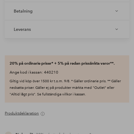
Betalning
Leverans
20% på ordinarie priser* + 5% på redan prissänkta varor**.
Ange kod i kassan: 440210
Giltig vid köp över 1500 kr t.o.m. 9/8. * Gäller ordinarie pris. ** Gäller
nedsatta priser. Gäller ej på produkter märkta med "Outlet" eller
"Alltid lågt pris". Se fullständiga villkor i kassan.
Produktdeklaration