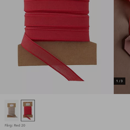
1
/
3
Färg: Red 20