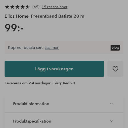
69
19 recensioner
Ellos Home
Presentband Batiste 20 m
99:-
Köp nu, betala sen.
Läs mer
Lägg i
varukorgen
Lägg i varukorgen
Levereras om 2-4 vardagar - Färg: Red 20
Produktinformation
Produktspecifikation