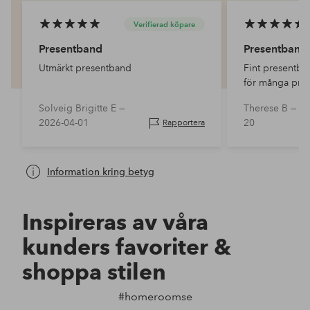
Verifierad köpare
Presentband
Presentband
Utmärkt presentband
Fint presentban
för många pres
Solveig Brigitte E —
Therese B —
20
2026-04-01
20
Rapportera
Information kring betyg
Inspireras av våra
kunders favoriter &
shoppa stilen
#homeroomse