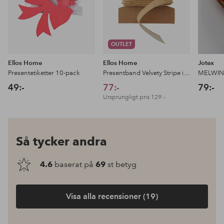
OUTLET
Ellos Home
Ellos Home
Jotex
Presentetiketter 10-pack
Presentband Velvety Stripe i sammet, 10 m
MELWIN 
49:-
77:-
79:-
Ursprungligt pris
129:-
Så tycker andra
4.6
baserat på
69
st betyg
Visa alla recensioner (19)