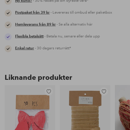
Ny kund?
- 30% rabatt på din dyraste vara*
Postpaket från 39 kr
- Levereras till ombud eller paketbox
Hemleverans från 89 kr
- Se alla alternativ här
Flexibla betalsätt
- Betala nu, senare eller dela upp
Enkel retur
- 30 dagars returrätt*
Liknande produkter
Lägg
Lägg
till
till
i
i
favoriter
favoriter