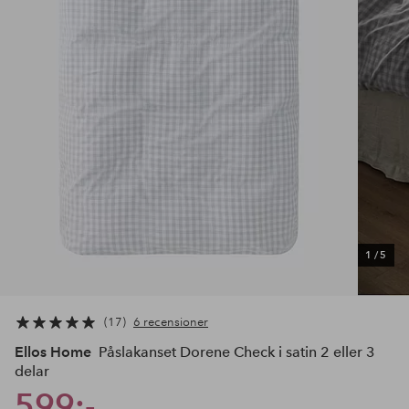
1
/
5
17
6 recensioner
Ellos Home
Påslakanset Dorene Check i satin 2 eller 3
delar
599:-