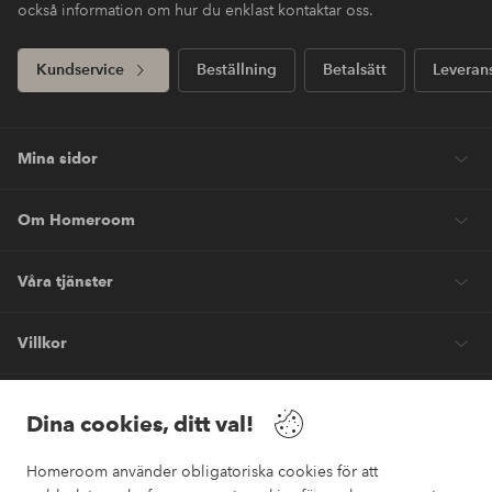
också information om hur du enklast kontaktar oss.
Kundservice
Beställning
Betalsätt
Leveran
Mina sidor
Om Homeroom
Våra tjänster
Villkor
Vänner
Dina cookies, ditt val!
Homeroom använder obligatoriska cookies för att