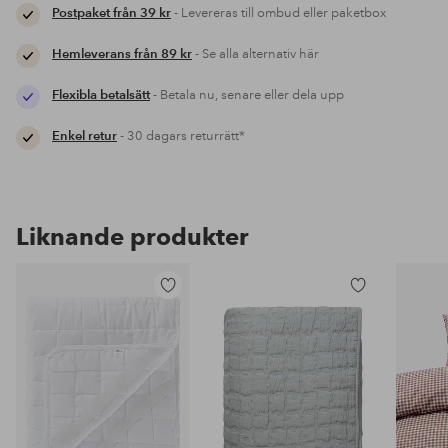
Postpaket från 39 kr
- Levereras till ombud eller paketbox
Hemleverans från 89 kr
- Se alla alternativ här
Flexibla betalsätt
- Betala nu, senare eller dela upp
Enkel retur
- 30 dagars returrätt*
Liknande produkter
Lägg
Lägg
till
till
i
i
favoriter
favoriter