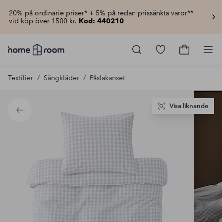
20% på ordinarie priser* + 5% på redan prissänkta varor**
vid köp över 1500 kr.
Kod: 440210
Homeroom
–
Gå
Gå
Pro
Allt
till
till
för
favoritmarkerad
kundvagn
Textilier
Sängkläder
Påslakanset
hemmet
produkter
till
lågt
pris
Visa liknande
Tillbaka