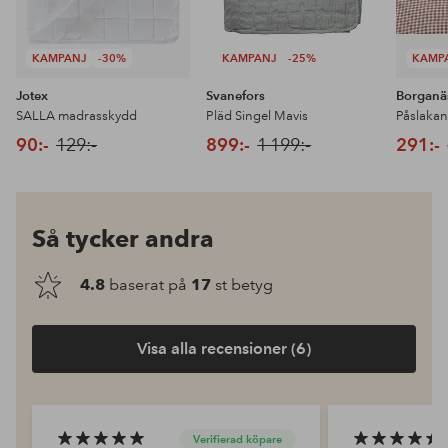
KAMPANJ
-30%
KAMPANJ
-25%
KAMP
Jotex
Svanefors
Borganä
SALLA madrasskydd
Pläd Singel Mavis
Påslakan
90:-
129:-
899:-
1 199:-
291:-
Så tycker andra
4.8
baserat på
17
st betyg
Visa alla recensioner (6)
Verifierad köpare