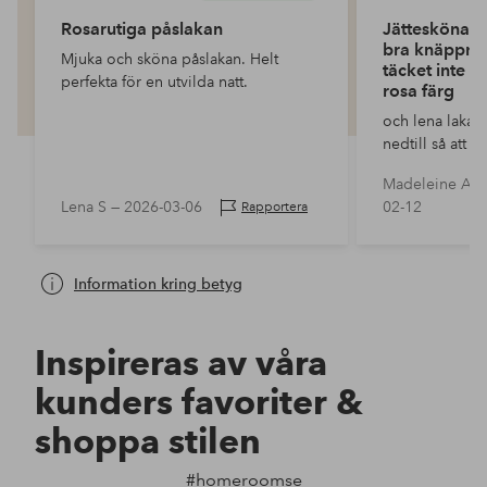
Rosarutiga påslakan
Jättesköna o
bra knäppning
Mjuka och sköna påslakan. Helt
täcket inte v
perfekta för en utvilda natt.
rosa färg
och lena laka
nedtill så att t
Fin, lagom ros
Madeleine A 
Lena S —
2026-03-06
02-12
Rapportera
Information kring betyg
Inspireras av våra
kunders favoriter &
shoppa stilen
#homeroomse