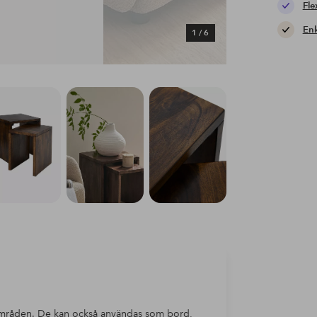
Fle
Enk
1
/
6
sområden. De kan också användas som bord,