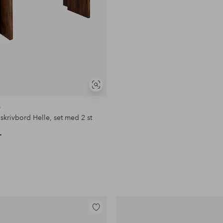
Visa
liknande
e
skrivbord Helle, set med 2 st
-
Lägg