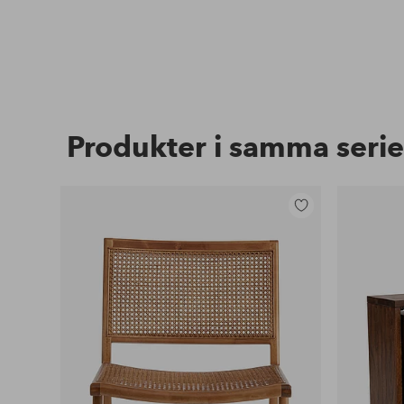
Produkter i samma serie
Lägg
till
i
favoriter