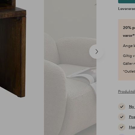
Levereras
20% på
varor*
Ange k
Nästa
Giltig v
produkt
Gäller 
"Outlet"
Produktd
Ny
Pos
Hem