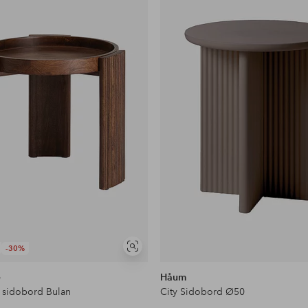
till
i
favoriter
-30%
Visa
liknande
e
Håum
/ sidobord Bulan
City Sidobord Ø50