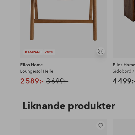
KAMPANJ
-30%
Visa
liknande
Ellos Home
Ellos Hom
Loungestol Helle
Sidobord / 
2 589:-
3 699:-
4 499:
Liknande produkter
Lägg