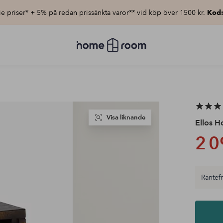
e priser* + 5% på redan prissänkta varor** vid köp över 1500 kr.
Kod
Homeroom
–
Allt
för
hemmet
till
lågt
pris
Visa liknande
Ellos 
2 0
Räntefri