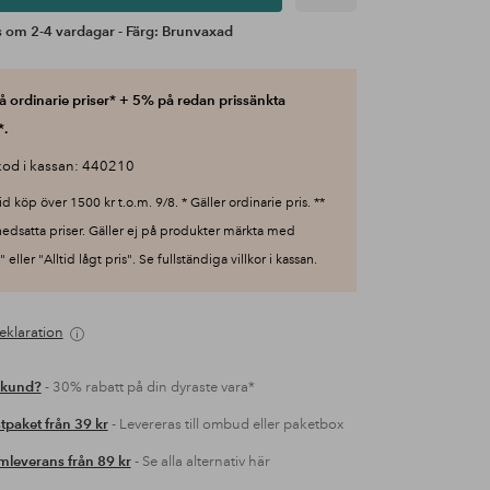
 om 2-4 vardagar - Färg: Brunvaxad
 ordinarie priser* + 5% på redan prissänkta
*.
od i kassan: 440210
id köp över 1500 kr t.o.m. 9/8. * Gäller ordinarie pris. **
nedsatta priser. Gäller ej på produkter märkta med
 eller "Alltid lågt pris". Se fullständiga villkor i kassan.
eklaration
 kund?
- 30% rabatt på din dyraste vara*
tpaket från 39 kr
- Levereras till ombud eller paketbox
leverans från 89 kr
- Se alla alternativ här