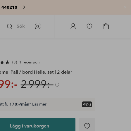
: 440210
St
Sök
Bildsök
Logga
Gå
Gå
in
till
till
på
favoritmarkerade
kundvagne
Homeroom
produkter
3
1 recension
Home
Pall / bord Helle, set i 2 delar
99:-
2 999:-
tt fr.
178:-/mån
*
Läs mer
Lägg i varukorgen