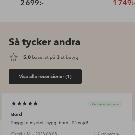
2 699:-
1 749:
Så tycker andra
5.0
baserat på
3
st betyg
Visa alla recensioner (1)
Verifierad köpare
Bord
Snyggt o mycket snyggt bord.. Så nöjd!
Camilla M —
2023-08-08
Rapportera