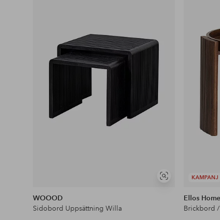
till
i
favoriter
KAMPANJ
Visa
liknande
WOOOD
Ellos Hom
Sidobord Uppsättning Willa
Brickbord 