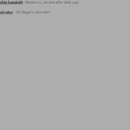
xibla betalsätt
- Betala nu, senare eller dela upp
el retur
- 30 dagars returrätt*