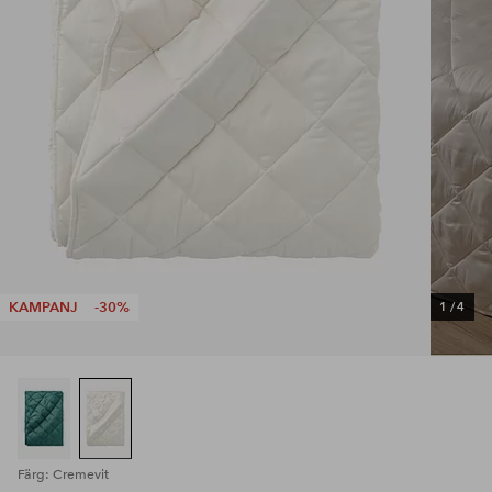
KAMPANJ
-30%
1
/
4
Färg: Cremevit