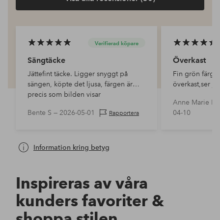
Verifierad köpare
Sängtäcke
Överkast
Jättefint täcke. Ligger snyggt på
Fin grön färg,
sängen, köpte det ljusa, färgen är
överkast,ser jät
precis som bilden visar
sängen,kvaliten
Anne Marie K 
Bente S —
2026-05-01
04-10
Rapportera
Information kring betyg
Inspireras av våra
kunders favoriter &
shoppa stilen