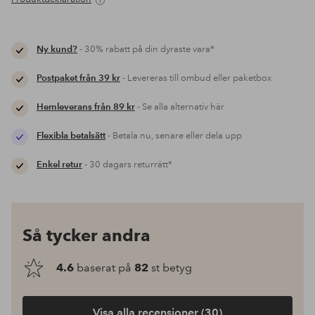
Ny kund?
- 30% rabatt på din dyraste vara*
Postpaket från 39 kr
- Levereras till ombud eller paketbox
Hemleverans från 89 kr
- Se alla alternativ här
Flexibla betalsätt
- Betala nu, senare eller dela upp
Enkel retur
- 30 dagars returrätt*
Så tycker andra
4.6
baserat på
82
st betyg
Visa alla recensioner (30)