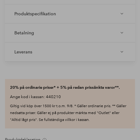
Produktspecifikation
Betalning
Leverans
20% på ordinarie priser* + 5% på redan prissänkta varor**.
Ange kod i kassan: 440210
Giltig vid köp över 1500 kr t.o.m. 9/8. * Gäller ordinarie pris. ** Gäller
nedsatta priser. Gäller ej på produkter märkta med "Outlet" eller
"Alltid lågt pris". Se fullständiga villkor i kassan.
Produktdeklaration