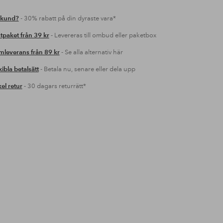
 kund?
- 30% rabatt på din dyraste vara*
tpaket från 39 kr
- Levereras till ombud eller paketbox
leverans från 89 kr
- Se alla alternativ här
xibla betalsätt
- Betala nu, senare eller dela upp
el retur
- 30 dagars returrätt*