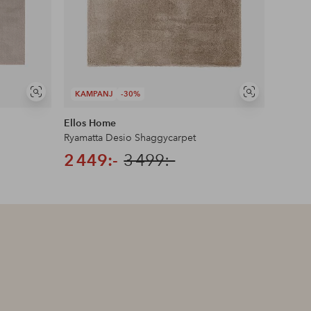
KAMPANJ
-30%
Visa
Visa
liknande
liknande
Ellos Home
Ellos 
Ryamatta Desio Shaggycarpet
Ryamat
2 449:-
3 499:-
999: