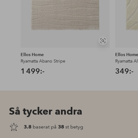
Visa
liknande
Ellos Home
Ellos Hom
Ryamatta Abano Stripe
Ryamatta A
1 499:-
349:-
Så tycker andra
3.8
baserat på
38
st betyg