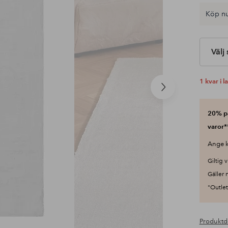
Köp nu
Välj
1 kvar i l
Nästa
produkt
20% på
varor*
Ange k
Giltig v
Gäller 
"Outlet"
Produktd