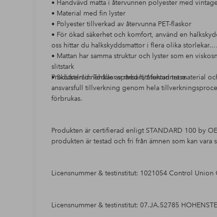
• Handvävd matta i återvunnen polyester med vintag
• Material med fin lyster
• Polyester tillverkad av återvunna PET-flaskor
• För ökad säkerhet och komfort, använd en halkskydd
oss hittar du halkskyddsmattor i flera olika storlekar.
• Mattan har samma struktur och lyster som en visko
slitstark
• Skötselråd: Torkas av med lätt fuktad trasa.
Produkten innehåller spårbart, återvunnet material oc
ansvarsfull tillverkning genom hela tillverkningsproces
förbrukas.
Produkten är certifierad enligt STANDARD 100 by OEK
produkten är testad och fri från ämnen som kan vara s
Licensnummer & testinstitut: 1021054 Control Union C
Licensnummer & testinstitut: 07.JA.52785 HOHENST