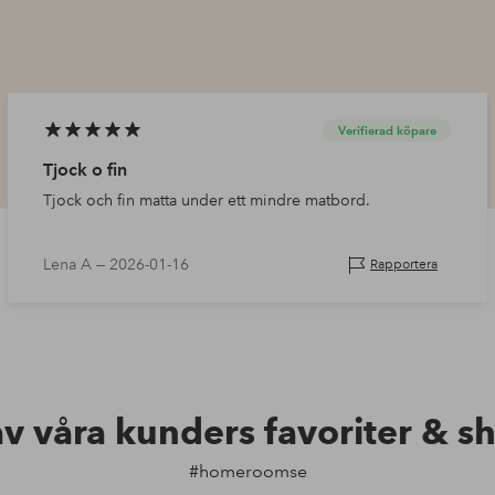
Verifierad köpare
Tjock o fin
Tjock och fin matta under ett mindre matbord.
Lena A —
2026-01-16
Rapportera
av våra kunders favoriter & s
#homeroomse