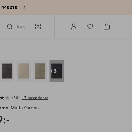
: 440210
St
Sök
Bildsök
Logga
Gå
Gå
in
till
till
på
favoritmarkerade
kundvagne
Homeroom
produkter
+3
38
17 recensioner
Home
Matta Girona
:-