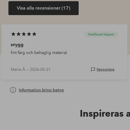
Visa alla recensioner (17)
Verifierad köpare
snygg
fint färg och behaglig material
Marie Å —
2026-05-21
Rapportera
Information kring betyg
Inspireras 