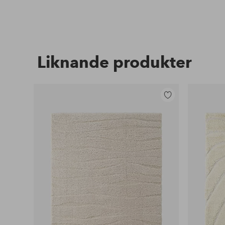
Liknande produkter
Lägg
till
i
favoriter