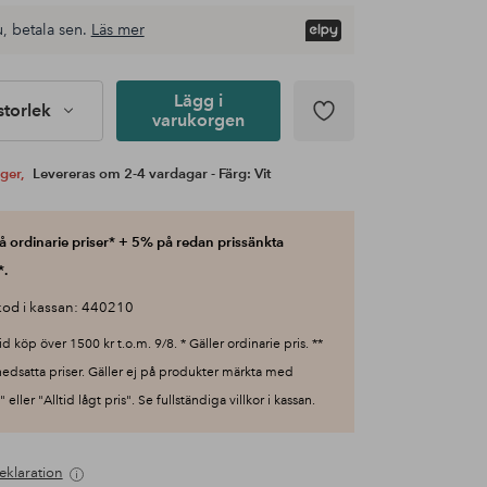
, betala sen.
Läs mer
Lägg i
 storlek
varukorgen
ager,
Levereras om 2-4 vardagar - Färg: Vit
 ordinarie priser* + 5% på redan prissänkta
*.
od i kassan: 440210
id köp över 1500 kr t.o.m. 9/8. * Gäller ordinarie pris. **
nedsatta priser. Gäller ej på produkter märkta med
 eller "Alltid lågt pris". Se fullständiga villkor i kassan.
eklaration