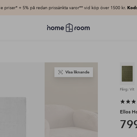
e priser* + 5% på redan prissänkta varor** vid köp över 1500 kr.
Kod
Homeroom
–
Allt
för
hemmet
till
lågt
pris
Visa liknande
Färg: Vit
Ellos 
799