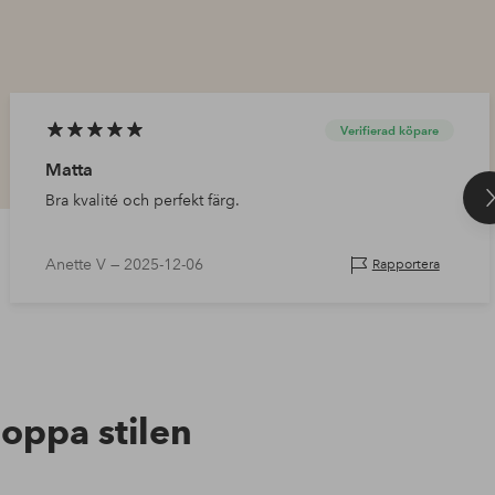
Verifierad köpare
Matta
Bra kvalité och perfekt färg.
Anette V —
2025-12-06
Rapportera
hoppa stilen