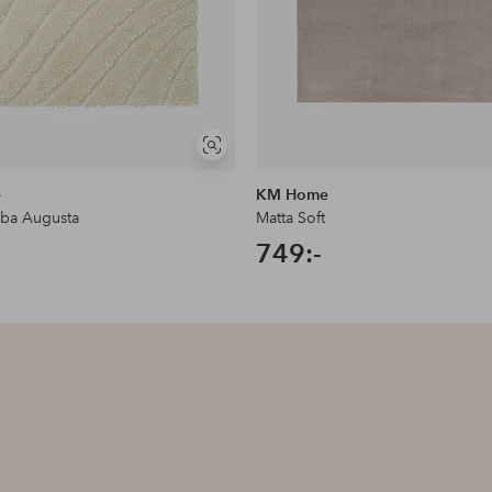
Visa
liknande
e
KM Home
lba Augusta
Matta Soft
749:-