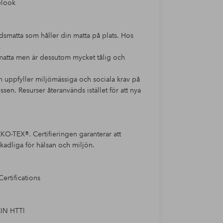
elook
smatta som håller din matta på plats. Hos
smatta men är dessutom mycket tålig och
h uppfyller miljömässiga och sociala krav på
sen. Resurser återanvänds istället för att nya
O-TEX®. Certifieringen garanterar att
kadliga för hälsan och miljön.
ertifications
EIN HTTI