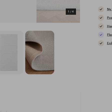
Ny
1
/
4
Pos
Hem
Fle
Enk