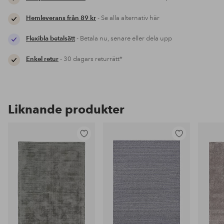
Hemleverans från 89 kr
- Se alla alternativ här
Flexibla betalsätt
- Betala nu, senare eller dela upp
Enkel retur
- 30 dagars returrätt*
Liknande produkter
Lägg
Lägg
till
till
i
i
favoriter
favoriter