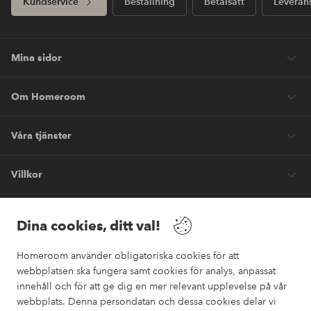
Kundservice
Beställning
Betalsätt
Leveran
Mina sidor
Om Homeroom
Våra tjänster
Villkor
Vänner
Dina cookies, ditt val!
Homeroom använder obligatoriska cookies för att
webbplatsen ska fungera samt cookies för analys, anpassat
innehåll och för att ge dig en mer relevant upplevelse på vår
webbplats. Denna persondatan och dessa cookies delar vi
Säkra betalningar