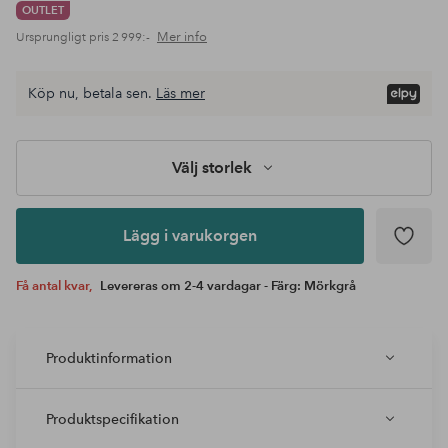
OUTLET
Mer info
Ursprungligt pris
2 999:-
Köp nu, betala sen.
Läs mer
Lägg i
varukorgen
Välj storlek
Lägg i varukorgen
Få antal kvar,
Levereras om 2-4 vardagar - Färg: Mörkgrå
Produktinformation
Produktspecifikation