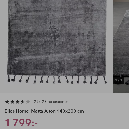
1
/
3
29
28 recensioner
Ellos Home
Matta Alton 140x200 cm
1 799:-