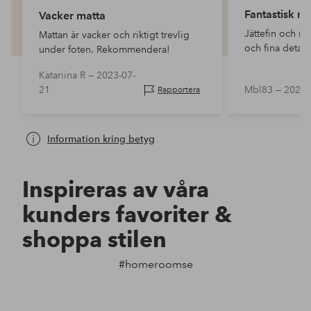
Fantastisk ma
Vacker matta
Jättefin och rej
Mattan är vacker och riktigt trevlig
och fina detalj
under foten. Rekommendera!
Katariina R —
2023-07-
21
Mbl83 —
2021-
Rapportera
Information kring betyg
Inspireras av våra
kunders favoriter &
shoppa stilen
#homeroomse