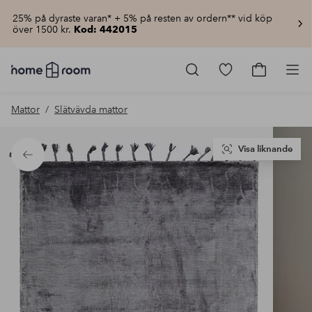
25% på dyraste varan* + 5% på resten av ordern** vid köp
över 1500 kr.
Kod: 442015
Homeroom
–
Gå
Gå
Pro
Allt
till
till
för
favoritmarkerad
kundvagn
Mattor
Slätvävda mattor
hemmet
produkter
till
lågt
pris
Visa liknande
Tillbaka