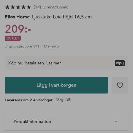
16
2 recensioner
Ellos Home
Ljusstake Leia höjd 16,5 cm
209:-
OUTLET
Mer info
Ursprungligt pris
349:-
Köp nu, betala sen.
Läs mer
Lägg i
varukorgen
Lägg i varukorgen
Levereras om 2-4 vardagar - Färg: Blå
Produktinformation