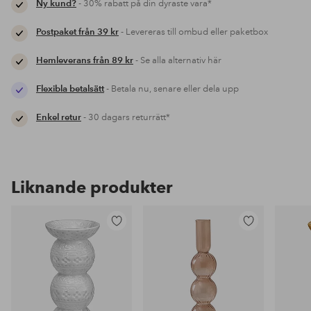
Ny kund?
- 30% rabatt på din dyraste vara*
Postpaket från 39 kr
- Levereras till ombud eller paketbox
Hemleverans från 89 kr
- Se alla alternativ här
Flexibla betalsätt
- Betala nu, senare eller dela upp
Enkel retur
- 30 dagars returrätt*
Liknande produkter
Lägg
Lägg
till
till
i
i
favoriter
favoriter