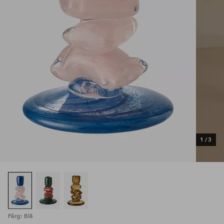
1
/
3
Färg: Blå