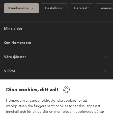
Kundservice
Beställning
Betalsätt
Leveran
Mina sidor
Om Homeroom
Våra tjänster
Villkor
Vänner
Dina cookies, ditt val!
Homeroom använder obligatoriska cookies för att
webbplatsen ska fungera samt cookies för analys, anpassat
innehåll och för att ge dig en mer relevant upplevelse på vår