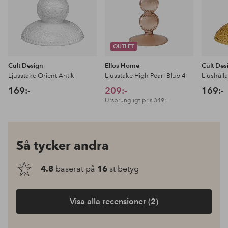
OUTLET
Cult Design
Ellos Home
Cult Des
Ljusstake Orient Antik
Ljusstake High Pearl Blub 4
Ljushåll
169:-
209:-
169:-
Ursprungligt pris
349:-
Så tycker andra
4.8
baserat på
16
st betyg
Visa alla recensioner (2)