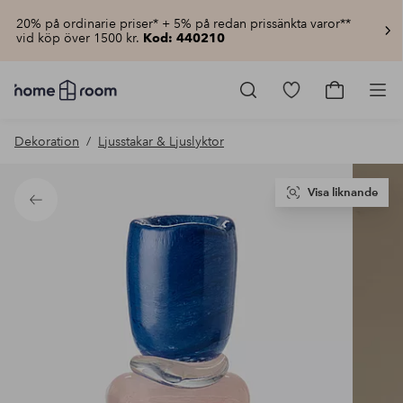
20% på ordinarie priser* + 5% på redan prissänkta varor**
vid köp över 1500 kr.
Kod: 440210
Homeroom
–
Gå
Gå
Pro
Allt
till
till
för
favoritmarkerad
kundvagn
Dekoration
Ljusstakar & Ljuslyktor
hemmet
produkter
till
lågt
pris
Visa liknande
Tillbaka