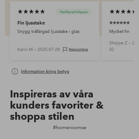
Verifierad köpare
Fin ljusstake
⭐️⭐️⭐️⭐️⭐️⭐️
Snygg tvåfärgad ljusstake i glas
Mycket fin
Shqipe Z —
202
Karin M —
2025-07-28
02
Rapportera
Information kring betyg
Inspireras av våra
kunders favoriter &
shoppa stilen
#homeroomse