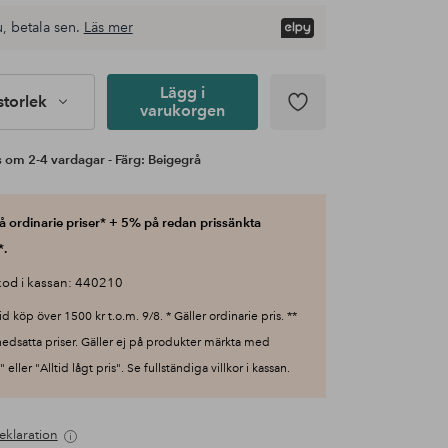
, betala sen.
Läs mer
Lägg i
 storlek
varukorgen
 om 2-4 vardagar - Färg: Beigegrå
 ordinarie priser* + 5% på redan prissänkta
*.
od i kassan: 440210
id köp över 1500 kr t.o.m. 9/8. * Gäller ordinarie pris. **
nedsatta priser. Gäller ej på produkter märkta med
 eller "Alltid lågt pris". Se fullständiga villkor i kassan.
eklaration