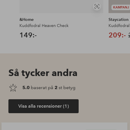
KAMPANJ
Visa
liknande
&Home
Staycation
Kuddfodral Heaven Check
Kuddfodral
149:-
209:-
Så tycker andra
5.0
baserat på
2
st betyg
Visa alla recensioner (1)