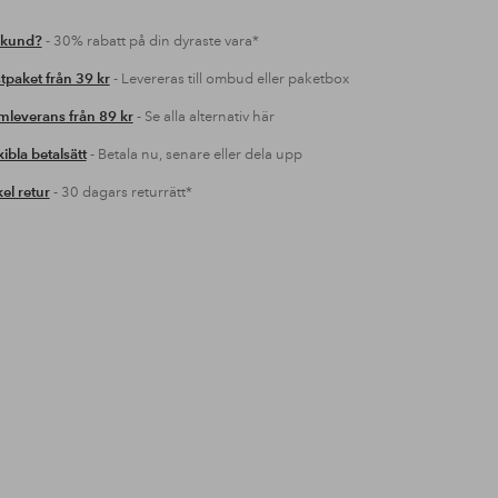
 kund?
- 30% rabatt på din dyraste vara*
tpaket från 39 kr
- Levereras till ombud eller paketbox
leverans från 89 kr
- Se alla alternativ här
xibla betalsätt
- Betala nu, senare eller dela upp
el retur
- 30 dagars returrätt*