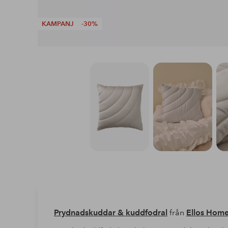
KAMPANJ
-30%
Prydnadskuddar & kuddfodral
från
Ellos Hom