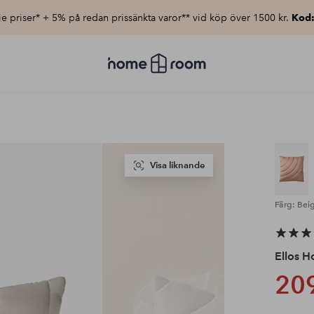
e priser* + 5% på redan prissänkta varor** vid köp över 1500 kr.
Kod
Homeroom
–
Allt
för
hemmet
till
lågt
pris
Visa liknande
Färg: Bei
Ellos 
209