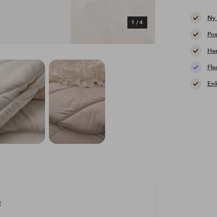
Ny
1
/
4
Pos
Hem
Fle
Enk
e