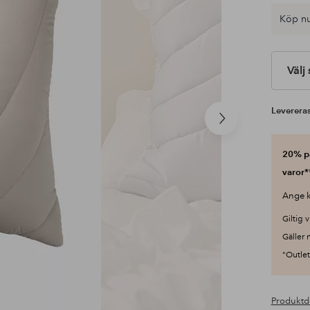
Köp nu
Välj
Levereras
Nästa
produkt
20% på
varor*
Ange k
Giltig v
Gäller 
"Outlet"
Produktd