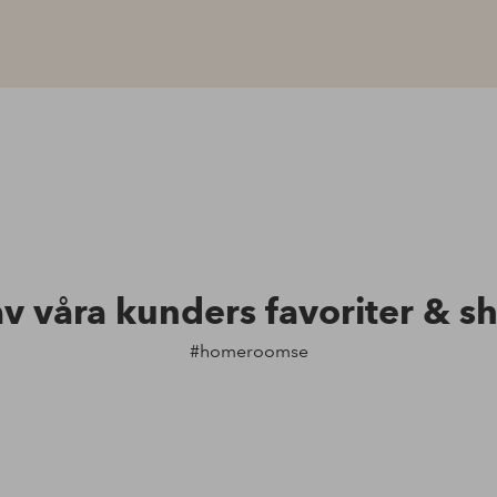
av våra kunders favoriter & s
#homeroomse