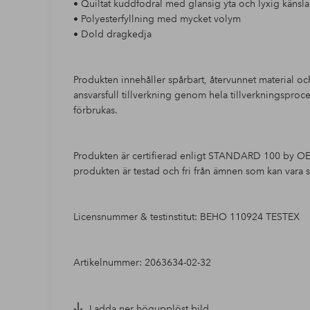
• Quiltat kuddfodral med glansig yta och lyxig känsla
• Polyesterfyllning med mycket volym
• Dold dragkedja
Produkten innehåller spårbart, återvunnet material oc
ansvarsfull tillverkning genom hela tillverkningsproces
förbrukas.
Produkten är certifierad enligt STANDARD 100 by OEK
produkten är testad och fri från ämnen som kan vara s
Licensnummer & testinstitut: BEHO 110924 TESTEX
Artikelnummer: 2063634-02-32
Ladda ner högupplöst bild