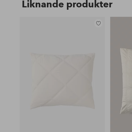
Liknande produkter
Lägg
till
i
favoriter