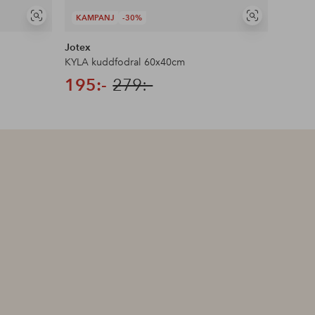
KAMPANJ
-30%
KAMP
Visa
Visa
liknande
liknande
Jotex
Ellos 
KYLA kuddfodral 60x40cm
Kuddfod
195:-
279:-
209: