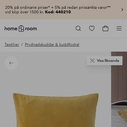
20% på ordinarie priser* + 5% på redan prissänkta varor**
vid köp över 1500 kr.
Kod: 440210
Homeroom
–
Gå
Gå
Pro
Allt
till
till
för
favoritmarkerad
kundvagn
Textilier
Prydnadskuddar & kuddfodral
hemmet
produkter
till
lågt
pris
Visa liknande
Tillbaka