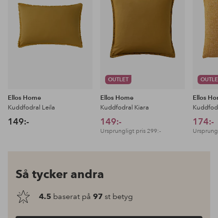
favoriter
favoriter
OUTLET
OUTLE
Ellos Home
Ellos Home
Ellos H
Kuddfodral Leila
Kuddfodral Kiara
Kuddfodr
149:-
149:-
174:-
Ursprungligt pris
299:-
Ursprungl
Så tycker andra
4.5
baserat på
97
st betyg