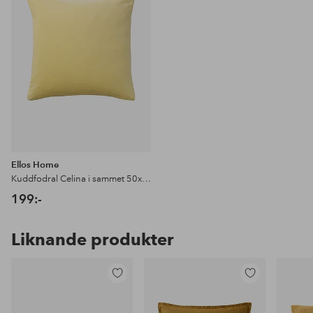
favoriter
Ellos Home
Kuddfodral Celina i sammet 50x50 cm
199:-
Liknande produkter
Lägg
Lägg
till
till
i
i