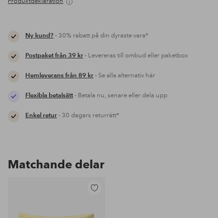
Produktdeklaration
Ny kund?
- 30% rabatt på din dyraste vara*
Postpaket från 39 kr
- Levereras till ombud eller paketbox
Hemleverans från 89 kr
- Se alla alternativ här
Flexibla betalsätt
- Betala nu, senare eller dela upp
Enkel retur
- 30 dagars returrätt*
Matchande delar
Lägg
till
i