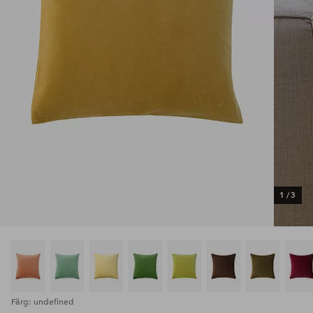
1
/
3
Färg: undefined