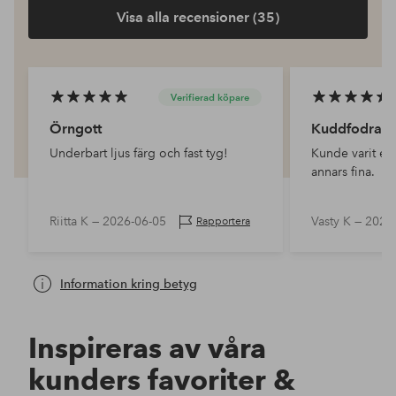
Visa alla recensioner (35)
Verifierad köpare
Örngott
Kuddfodral
Underbart ljus färg och fast tyg!
Kunde varit e
annars fina.
Riitta K —
2026-06-05
Vasty K —
2026
Rapportera
Information kring betyg
Inspireras av våra
kunders favoriter &