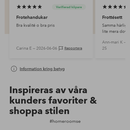
Verifierad köpare
Frotehandukar
Frottésett
Bra kvalité o bra pris
Samma härliga 
lite mera dov ä
Ann-mari K —
2
Carina E —
2026-06-06
25
Rapportera
Information kring betyg
Inspireras av våra
kunders favoriter &
shoppa stilen
#homeroomse