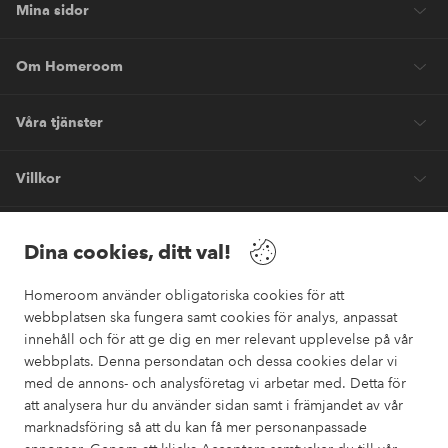
Mina sidor
Om Homeroom
Våra tjänster
Villkor
Vänner
Dina cookies, ditt val!
Homeroom använder obligatoriska cookies för att
webbplatsen ska fungera samt cookies för analys, anpassat
innehåll och för att ge dig en mer relevant upplevelse på vår
webbplats. Denna persondatan och dessa cookies delar vi
Säkra betalningar
med de annons- och analysföretag vi arbetar med. Detta för
Vill du veta mer om
våra betalalternativ
?
att analysera hur du använder sidan samt i främjandet av vår
marknadsföring så att du kan få mer personanpassade
elpy