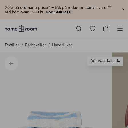
20% på ordinarie priser* + 5% på redan prissänkta varor**
vid köp över 1500 kr.
Kod: 440210
Homeroom
–
Gå
Gå
Pro
Allt
till
till
för
favoritmarkerad
kundvagn
Textilier
Badtextilier
Handdukar
hemmet
produkter
till
lågt
pris
Visa liknande
Tillbaka