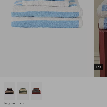
1
/
3
Färg: undefined