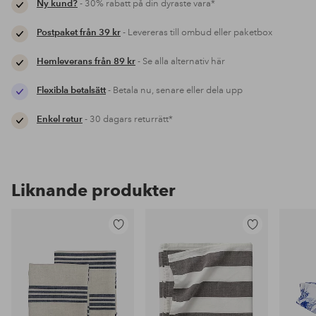
Ny kund?
- 30% rabatt på din dyraste vara*
Postpaket från 39 kr
- Levereras till ombud eller paketbox
Hemleverans från 89 kr
- Se alla alternativ här
Flexibla betalsätt
- Betala nu, senare eller dela upp
Enkel retur
- 30 dagars returrätt*
Liknande produkter
Lägg
Lägg
till
till
i
i
favoriter
favoriter