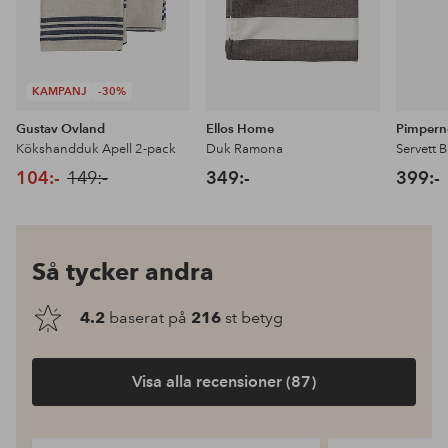
KAMPANJ
-30%
Gustav Ovland
Ellos Home
Pimpern
Kökshandduk Apell 2-pack
Duk Ramona
Servett B
104:-
149:-
349:-
399:-
Så tycker andra
4.2
baserat på
216
st betyg
Visa alla recensioner (87)