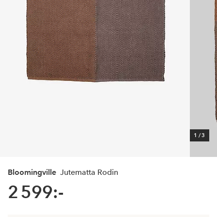
1
/
3
Bloomingville
Jutematta Rodin
2 599:-