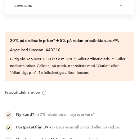
Leverans
20% på ordinarie priser* + 5% på redan prissänkta varor**.
Ange kod i kassan: 440210
Giltig vid köp över 1500 kr t.o.m. 9/8. * Gäller ordinarie pris. ** Gäller
nedsatta priser. Gäller ej på produkter märkta med "Outlet" eller
"Alltid lågt pris". Se fullständiga villkor i kassan.
Produktdeklaration
Ny kund?
- 30% rabatt på din dyraste vara*
Postpaket från 39 kr
- Levereras till ombud eller paketbox