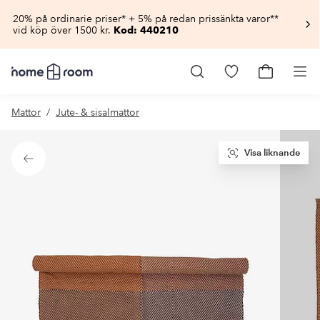
20% på ordinarie priser* + 5% på redan prissänkta varor**
vid köp över 1500 kr.
Kod: 440210
Homeroom
–
Gå
Gå
Pro
Allt
till
till
för
favoritmarkerad
kundvagn
Mattor
Jute- & sisalmattor
hemmet
produkter
till
lågt
pris
Visa liknande
Tillbaka