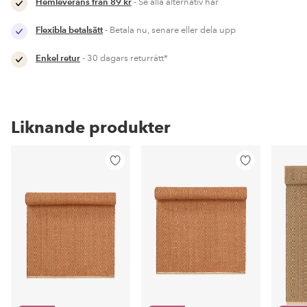
Hemleverans från 89 kr
- Se alla alternativ här
Flexibla betalsätt
- Betala nu, senare eller dela upp
Enkel retur
- 30 dagars returrätt*
Liknande produkter
Lägg
Lägg
till
till
i
i
favoriter
favoriter