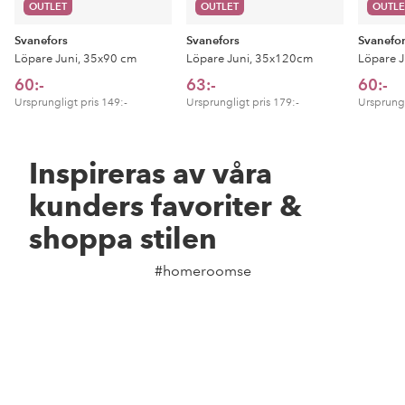
OUTLET
OUTLET
OUTLE
Svanefors
Svanefors
Svanefo
Löpare Juni, 35x90 cm
Löpare Juni, 35x120cm
Löpare J
60:-
63:-
60:-
Ursprungligt pris
149:-
Ursprungligt pris
179:-
Ursprungl
Inspireras av våra
kunders favoriter &
shoppa stilen
#homeroomse