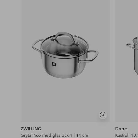
Lägg
till
i
favoriter
Visa
liknande
ZWILLING
Dorre
Gryta Pico med glaslock 1 l 14 cm
Kastrull 10