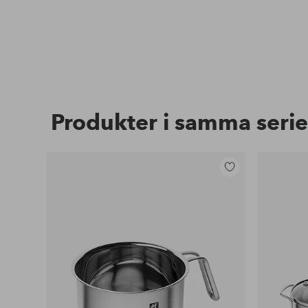
Produkter i samma serie
Lägg
till
i
favoriter