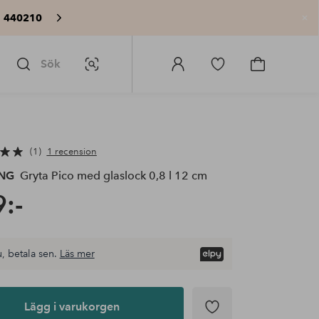
: 440210
St
Sök
Bildsök
Logga
Gå
Gå
in
till
till
på
favoritmarkerade
kundvagne
Homeroom
produkter
1
1 recension
ING
Gryta Pico med glaslock 0,8 l 12 cm
:-
, betala sen.
Läs mer
Lägg i varukorgen