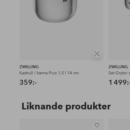
Visa
liknande
ZWILLING
ZWILLING
Kastrull / kanna Pico 1,5 l 14 cm
Set Grytor 
359:-
1 499:
Liknande produkter