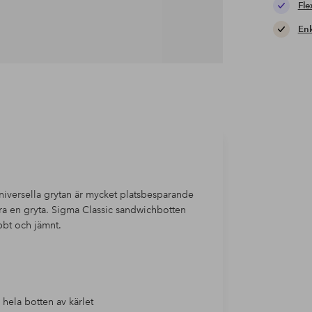
Fle
Enk
universella grytan är mycket platsbesparande
ra en gryta. Sigma Classic sandwichbotten
bt och jämnt.
hela botten av kärlet