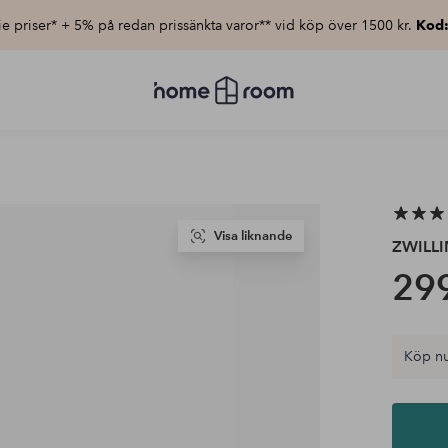
e priser* + 5% på redan prissänkta varor** vid köp över 1500 kr.
Kod
Homeroom
–
Allt
för
hemmet
till
lågt
pris
Visa liknande
ZWILL
299
Köp nu