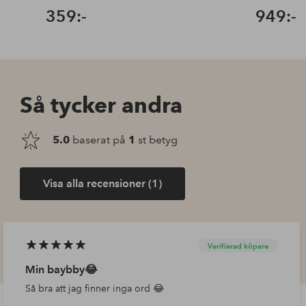
359:-
949:-
Så tycker andra
5.0
baserat på
1
st betyg
Visa alla recensioner (1)
Verifierad köpare
Min baybby😂
Så bra att jag finner inga ord 😂