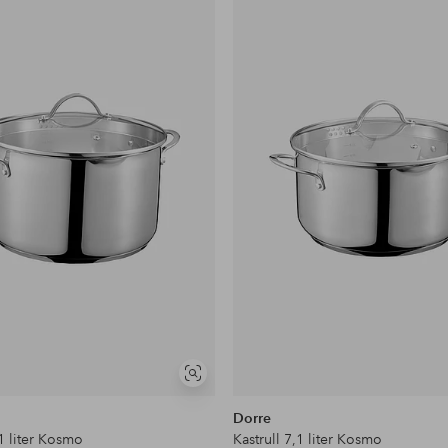
Lägg
till
i
favoriter
Visa
liknande
Dorre
,1 liter Kosmo
Kastrull 7,1 liter Kosmo