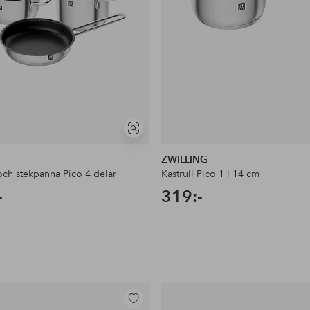
Visa
liknande
ZWILLING
och stekpanna Pico 4 delar
Kastrull Pico 1 l 14 cm
-
319:-