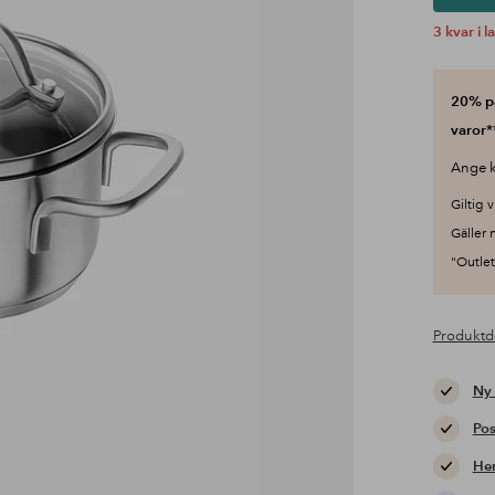
3 kvar i l
20% på
varor*
Ange k
Giltig v
Gäller 
"Outlet"
Produktd
Ny
Pos
Hem