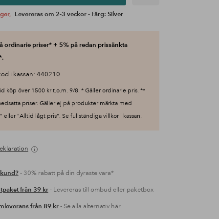
ager,
Levereras om 2-3 veckor - Färg: Silver
 ordinarie priser* + 5% på redan prissänkta
*.
od i kassan: 440210
id köp över 1500 kr t.o.m. 9/8. * Gäller ordinarie pris. **
nedsatta priser. Gäller ej på produkter märkta med
 eller "Alltid lågt pris". Se fullständiga villkor i kassan.
eklaration
 kund?
- 30% rabatt på din dyraste vara*
tpaket från 39 kr
- Levereras till ombud eller paketbox
leverans från 89 kr
- Se alla alternativ här