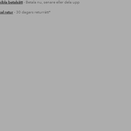
xibla betalsätt
- Betala nu, senare eller dela upp
el retur
- 30 dagars returrätt*