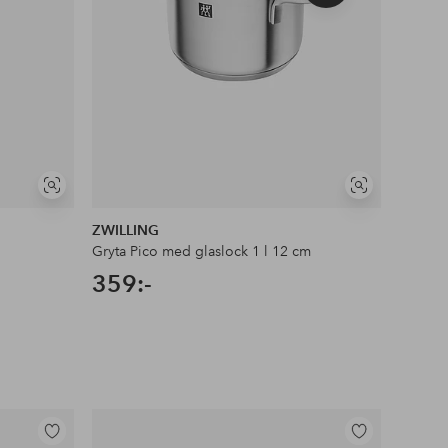
produkt
Visa
Visa
liknande
liknande
ZWILLING
ZWILL
Gryta Pico med glaslock 1 l 12 cm
Gryta P
359:-
359: