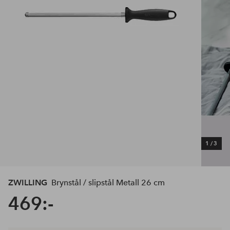
1
/
3
ZWILLING
Brynstål / slipstål Metall 26 cm
469:-