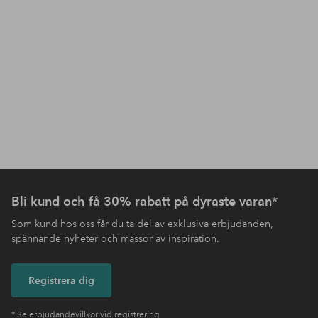
Bli kund och få 30% rabatt på dyraste varan*
Som kund hos oss får du ta del av exklusiva erbjudanden,
spännande nyheter och massor av inspiration.
Registrera dig
* Se erbjudandevillkor vid registrering