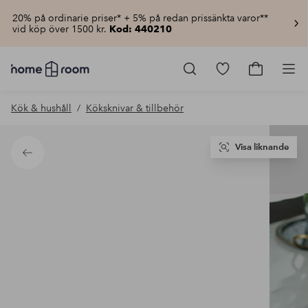
20% på ordinarie priser* + 5% på redan prissänkta varor**
vid köp över 1500 kr.
Kod: 440210
Homeroom
–
Gå
Gå
Pro
Allt
till
till
för
favoritmarkerad
kundvagn
Kök & hushåll
Köksknivar & tillbehör
hemmet
produkter
till
lågt
pris
Visa liknande
Tillbaka