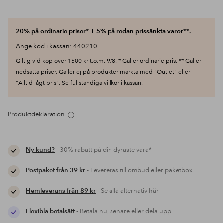
20% på ordinarie priser* + 5% på redan prissänkta varor**.
Ange kod i kassan: 440210
Giltig vid köp över 1500 kr t.o.m. 9/8. * Gäller ordinarie pris. ** Gäller
nedsatta priser. Gäller ej på produkter märkta med "Outlet" eller
"Alltid lågt pris". Se fullständiga villkor i kassan.
Produktdeklaration
Ny kund?
- 30% rabatt på din dyraste vara*
Postpaket från 39 kr
- Levereras till ombud eller paketbox
Hemleverans från 89 kr
- Se alla alternativ här
Flexibla betalsätt
- Betala nu, senare eller dela upp