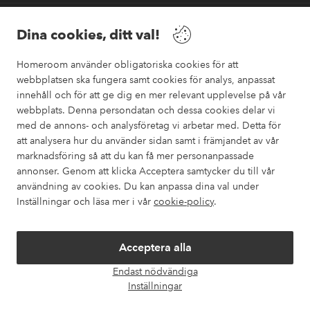
Vänner
Dina cookies, ditt val!
Homeroom använder obligatoriska cookies för att
webbplatsen ska fungera samt cookies för analys, anpassat
innehåll och för att ge dig en mer relevant upplevelse på vår
webbplats. Denna persondatan och dessa cookies delar vi
Säkra betalningar
med de annons- och analysföretag vi arbetar med. Detta för
Vill du veta mer om
våra betalalternativ
?
att analysera hur du använder sidan samt i främjandet av vår
marknadsföring så att du kan få mer personanpassade
elpy
annonser. Genom att klicka Acceptera samtycker du till vår
användning av cookies. Du kan anpassa dina val under
Inställningar och läsa mer i vår
cookie-policy
.
Sverige - Välj land
Acceptera alla
Instagram
Facebook
Pinterest
Youtube
Endast nödvändiga
Öpp
Inställningar
chatt