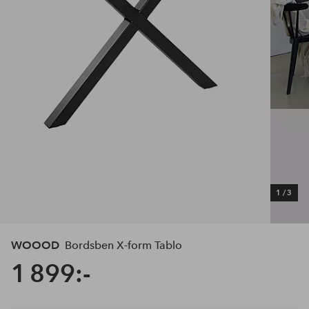
1
/
3
WOOOD
Bordsben X-form Tablo
1 899:-