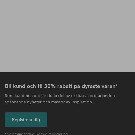
Bli kund och få 30% rabatt på dyraste varan*
Som kund hos oss får du ta del av exklusiva erbjudanden,
spännande nyheter och massor av inspiration.
Registrera dig
* Se erbjudandevillkor vid registrering