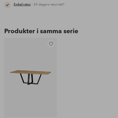
Enkel retur
- 30 dagars returrätt*
Produkter i samma serie
Lägg
till
i
favoriter