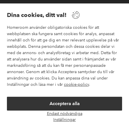
Vänner
Dina cookies, ditt val!
Homeroom använder obligatoriska cookies för att
webbplatsen ska fungera samt cookies för analys, anpassat
innehåll och för att ge dig en mer relevant upplevelse på vår
webbplats. Denna persondatan och dessa cookies delar vi
Säkra betalningar
med de annons- och analysföretag vi arbetar med. Detta för
Vill du veta mer om
våra betalalternativ
?
att analysera hur du använder sidan samt i främjandet av vår
marknadsföring så att du kan få mer personanpassade
elpy
annonser. Genom att klicka Acceptera samtycker du till vår
användning av cookies. Du kan anpassa dina val under
Inställningar och läsa mer i vår
cookie-policy
.
Sverige - Välj land
Acceptera alla
Instagram
Facebook
Pinterest
Youtube
Endast nödvändiga
Öpp
Inställningar
chatt