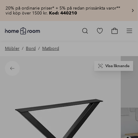
20% på ordinarie priser* + 5% på redan prissänkta varor**
vid köp över 1500 kr.
Kod: 440210
Homeroom
–
Gå
Gå
Pro
Allt
till
till
för
favoritmarkerad
kundvagn
Möbler
Bord
Matbord
hemmet
produkter
till
lågt
pris
Visa liknande
Tillbaka