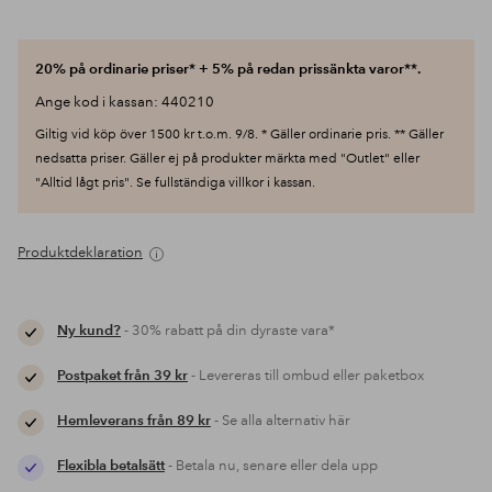
20% på ordinarie priser* + 5% på redan prissänkta varor**.
Ange kod i kassan: 440210
Giltig vid köp över 1500 kr t.o.m. 9/8. * Gäller ordinarie pris. ** Gäller
nedsatta priser. Gäller ej på produkter märkta med "Outlet" eller
"Alltid lågt pris". Se fullständiga villkor i kassan.
Produktdeklaration
Ny kund?
- 30% rabatt på din dyraste vara*
Postpaket från 39 kr
- Levereras till ombud eller paketbox
Hemleverans från 89 kr
- Se alla alternativ här
Flexibla betalsätt
- Betala nu, senare eller dela upp