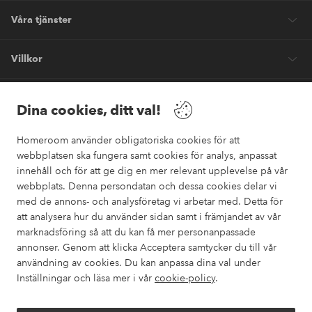
Våra tjänster
Villkor
Vänner
Dina cookies, ditt val!
Homeroom använder obligatoriska cookies för att
webbplatsen ska fungera samt cookies för analys, anpassat
innehåll och för att ge dig en mer relevant upplevelse på vår
webbplats. Denna persondatan och dessa cookies delar vi
Säkra betalningar
med de annons- och analysföretag vi arbetar med. Detta för
Vill du veta mer om
våra betalalternativ
?
att analysera hur du använder sidan samt i främjandet av vår
marknadsföring så att du kan få mer personanpassade
elpy
annonser. Genom att klicka Acceptera samtycker du till vår
användning av cookies. Du kan anpassa dina val under
Inställningar och läsa mer i vår
cookie-policy
.
Sverige - Välj land