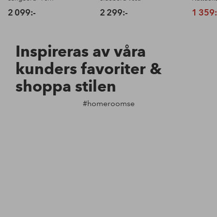
2 099:-
2 299:-
1 359:
Inspireras av våra
kunders favoriter &
shoppa stilen
#homeroomse