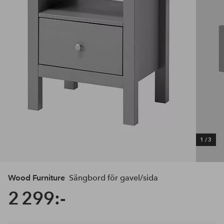
1
/
3
Wood Furniture
Sängbord för gavel/sida
2 299:-