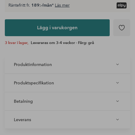
Räntefritt fr.
189:-/mån
*
Läs mer
Lägg i
varukorgen
Lägg i varukorgen
3 kvar i lager,
Levereras om 3-4 veckor - Färg: grå
Produktinformation
Produktspecifikation
Betalning
Leverans