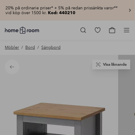
20% på ordinarie priser* + 5% på redan prissänkta varor**
vid köp över 1500 kr.
Kod: 440210
Homeroom
–
Gå
Gå
Pro
Allt
till
till
för
favoritmarkerad
kundvagn
Möbler
Bord
Sängbord
hemmet
produkter
till
lågt
pris
Visa liknande
Tillbaka