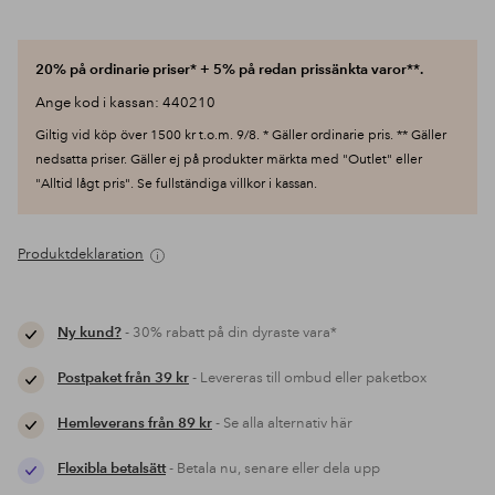
20% på ordinarie priser* + 5% på redan prissänkta varor**.
Ange kod i kassan: 440210
Giltig vid köp över 1500 kr t.o.m. 9/8. * Gäller ordinarie pris. ** Gäller
nedsatta priser. Gäller ej på produkter märkta med "Outlet" eller
"Alltid lågt pris". Se fullständiga villkor i kassan.
Produktdeklaration
Ny kund?
- 30% rabatt på din dyraste vara*
Postpaket från 39 kr
- Levereras till ombud eller paketbox
Hemleverans från 89 kr
- Se alla alternativ här
Flexibla betalsätt
- Betala nu, senare eller dela upp