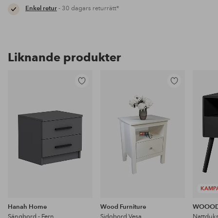
Enkel retur
- 30 dagars returrätt*
Liknande produkter
Lägg
Lägg
till
till
i
i
favoriter
favoriter
KAMP
Hanah Home
Wood Furniture
WOOO
Sängbord - Fern
Sidobord Vesa
Nattduk