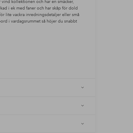
ör vind kollektionen och har en smäcker,
erkad i ek med faner och har skåp för dold
ör lite vackra inredningsdetaljer eller små
obord i vardagsrummet så höjer du snabbt