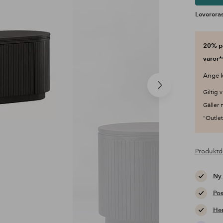
Levereras
20% på
varor*
Ange k
Nästa
Giltig v
produkt
Gäller 
"Outlet"
Produktd
Ny
Pos
Hem