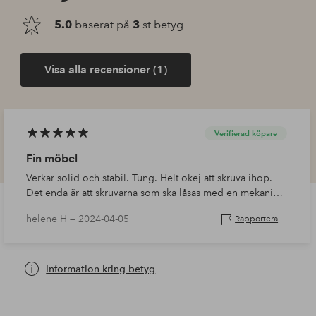
5.0
baserat på
3
st betyg
Visa alla recensioner (1)
Verifierad köpare
Fin möbel
Verkar solid och stabil. Tung. Helt okej att skruva ihop.
Det enda är att skruvarna som ska låsas med en mekanism
kunde varit lite längre, så hade det varit lättare att låsa
helene H —
2024-04-05
Rapportera
dem, annars allt…
Information kring betyg