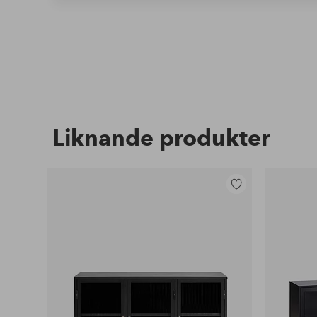
Liknande produkter
Lägg
till
i
favoriter