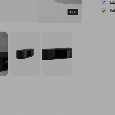
Fle
Enk
1
/
5