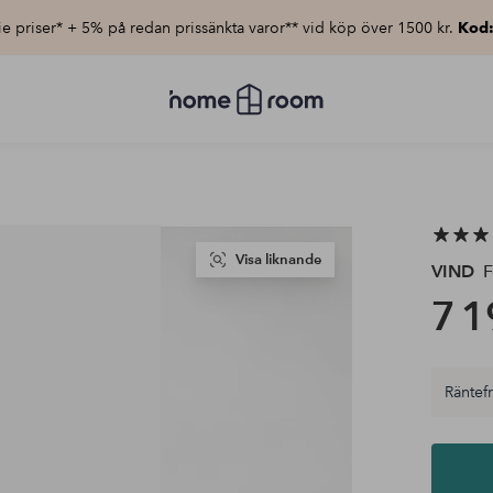
e priser* + 5% på redan prissänkta varor** vid köp över 1500 kr.
Kod
Homeroom
–
Allt
för
hemmet
till
lågt
pris
Visa liknande
VIND
F
7 1
Räntefri