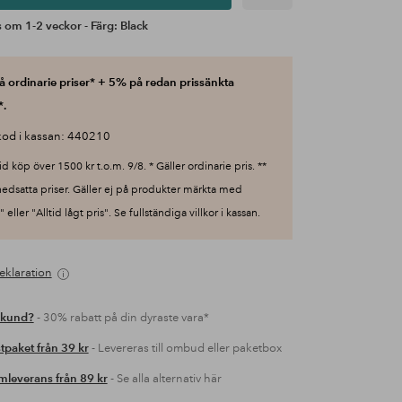
 om 1-2 veckor - Färg: Black
 ordinarie priser* + 5% på redan prissänkta
*.
od i kassan: 440210
id köp över 1500 kr t.o.m. 9/8. * Gäller ordinarie pris. **
nedsatta priser. Gäller ej på produkter märkta med
 eller "Alltid lågt pris". Se fullständiga villkor i kassan.
eklaration
 kund?
- 30% rabatt på din dyraste vara*
tpaket från 39 kr
- Levereras till ombud eller paketbox
leverans från 89 kr
- Se alla alternativ här