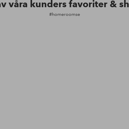
av våra kunders favoriter & s
#homeroomse