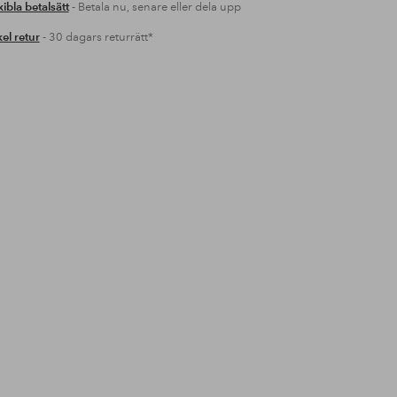
xibla betalsätt
- Betala nu, senare eller dela upp
el retur
- 30 dagars returrätt*