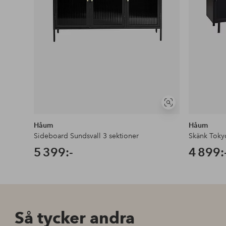
Visa
liknande
Håum
Håum
Sideboard Sundsvall 3 sektioner
Skänk Tok
5 399:-
4 899:
Så tycker andra