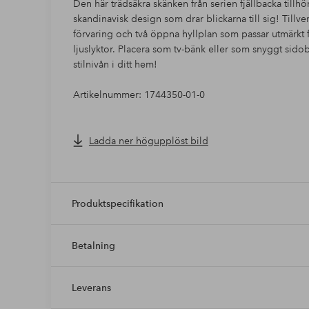
Den här trädsäkra skänken från serien fjällbacka tillh
skandinavisk design som drar blickarna till sig! Tillv
förvaring och två öppna hyllplan som passar utmärkt f
ljuslyktor. Placera som tv-bänk eller som snyggt sid
stilnivån i ditt hem!
Artikelnummer: 1744350-01-0
Ladda ner högupplöst bild
Produktspecifikation
Betalning
Leverans