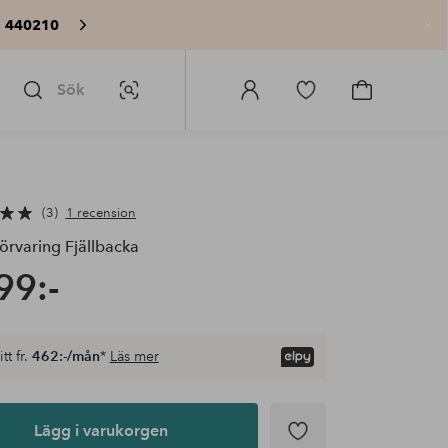
: 440210
St
Sök
Bildsök
Logga
Gå
Gå
in
till
till
på
favoritmarkerade
kundvagne
Homeroom
produkter
3
1 recension
örvaring Fjällbacka
99:-
tt fr.
462:-/mån
*
Läs mer
Lägg i varukorgen