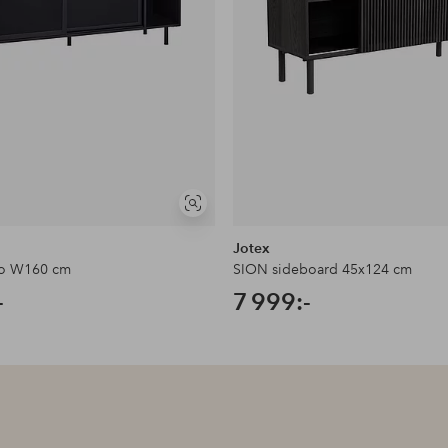
Visa
liknande
Jotex
yo W160 cm
SION sideboard 45x124 cm
-
7 999:-