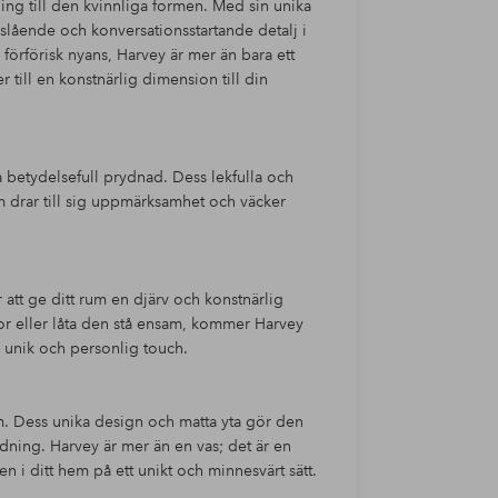
lning till den kvinnliga formen. Med sin unika
slående och konversationsstartande detalj i
förförisk nyans, Harvey är mer än bara ett
 till en konstnärlig dimension till din
betydelsefull prydnad. Dess lekfulla och
om drar till sig uppmärksamhet och väcker
 att ge ditt rum en djärv och konstnärlig
or eller låta den stå ensam, kommer Harvey
n unik och personlig touch.
hem. Dess unika design och matta yta gör den
dning. Harvey är mer än en vas; det är en
 i ditt hem på ett unikt och minnesvärt sätt.