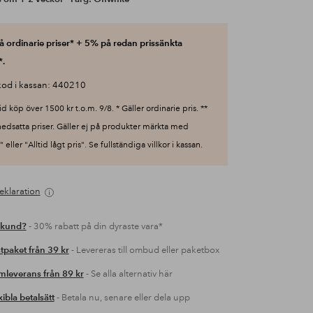
 ordinarie priser* + 5% på redan prissänkta
*.
od i kassan: 440210
id köp över 1500 kr t.o.m. 9/8. * Gäller ordinarie pris. **
nedsatta priser. Gäller ej på produkter märkta med
 eller "Alltid lågt pris". Se fullständiga villkor i kassan.
eklaration
 kund?
- 30% rabatt på din dyraste vara*
tpaket från 39 kr
- Levereras till ombud eller paketbox
leverans från 89 kr
- Se alla alternativ här
xibla betalsätt
- Betala nu, senare eller dela upp