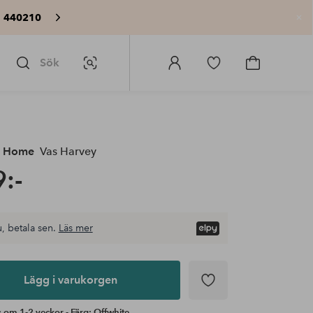
: 440210
St
Sök
Bildsök
Logga
Gå
Gå
in
till
till
på
favoritmarkerade
kundvagne
Homeroom
produkter
e Home
Vas Harvey
:-
, betala sen.
Läs mer
Lägg i varukorgen
 om 1-2 veckor - Färg: Offwhite