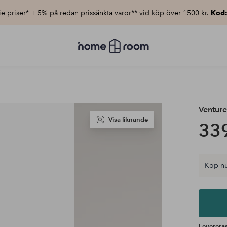
e priser* + 5% på redan prissänkta varor** vid köp över 1500 kr.
Kod
Homeroom
–
Allt
för
hemmet
till
lågt
pris
Ventur
Visa liknande
339
Köp nu
Levereras