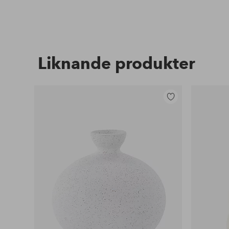
Liknande produkter
Lägg
till
i
favoriter