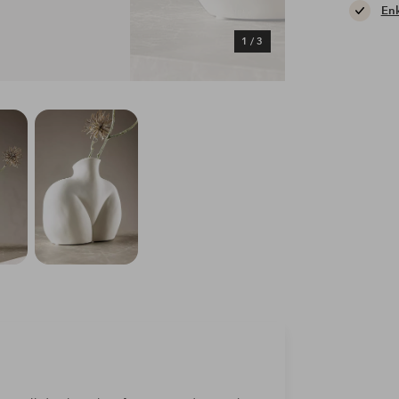
Enk
1
/
3