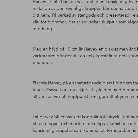
Harvey är inte bara en vas - det är en konstnärlig hyl
imitation av den kvinnliga kroppen blir denna vas en 
ditt hem. Tillverkad av stengods och presenterad i en 
kärl för blommor; det är en vacker skulptur som lägger
inredning.
Med en höjd på 15 cm är Harvey en diskret men ändå 
vackra form gör den till en unik konstnärlig detalj s
beundran.
Placera Harvey på en framträdande plats i ditt hem för
touch. Oavsett om du väljer att fylla den med blomm
att vara en visuell höjdpunkt som ger ditt utrymme e
Låt Harvey bli ett vackert konstnärligt uttryck i ditt 
till en elegant och modern tolkning av konst och inre
konstnärlig skapelse som kommer att förhöja skönheten