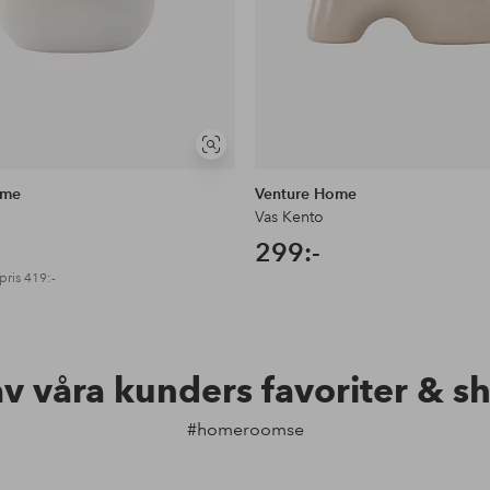
Visa
liknande
ome
Venture Home
Vas Kento
299:-
pris
419:-
av våra kunders favoriter & s
#homeroomse