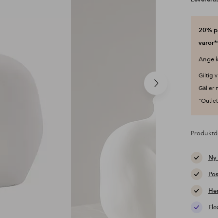
20% på
varor*
Ange k
Giltig v
Nästa
Gäller 
produkt
"Outlet"
Produktd
Ny
Pos
Hem
Fle