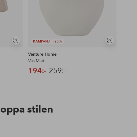
KAMPANJ
-25%
Visa
Visa
liknande
liknande
Venture Home
Ventur
Vas Madi
Vas Gl
194:-
259:-
789:
hoppa stilen